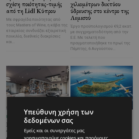
σχέση ποιότητας-τιμής
χιλιομέτρων δικτύου
από τη Lidl Κύπρου
ύδρευσης στο κέντρο της
Λεμεσού
Με σφραγίδα ποιότητας από
τους Masters of Wine, η κάβα της
Έργο προϋπολογισμού €9,2 εκατ.
εταιρείας συνδυάζει εξαιρετική
με συγχρηματοδότηση από την
ποικιλία, διεθνείς διακρίσεις
Ε.Ε. Με τελετή που
και...
πραγματοποιήθηκε το πρωί της
Πέμπτης, 6 Αυγούστου...
Υπεύθυνη χρήση των
ΜΈΝΟΥΜΕ ΕΝΗΜΕΡΩΜΈΝΟΙ
ΜΈΝΟΥΜΕ ΕΝΗΜΕΡΩΜΈΝΟΙ
δεδομένων σας
Η Mercedes-Benz
Ο τουρισμός ως εθνική
Εμείς και οι συνεργάτες μας
γιορτάζει έναν αιώνα
υπόθεση
ιστορίας και κοιτάζει
χρησιμοποιούμε cookies και παρόμοιες