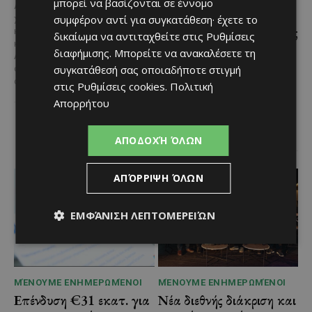
Αδειοδοτημένη
μπορεί να βασίζονται σε έννομο
Ανάμεσα στα πιο
Ξενοδοχειακή Ανάπτυξη
συμφέρον αντί για συγκατάθεση· έχετε το
χαρακτηριστικά φαγητά της
και Πανοραμική Θέα της
κυπριακής παραδοσιακής
δικαίωμα να αντιταχθείτε στις
Ρυθμίσεις
κουζίνας ξεχωρίζει ο
Θάλασσας
διαφήμισης
. Μπορείτε να ανακαλέσετε τη
Λευκαρίτικος τταβάς, ένα
Μια εξαιρετικά σπάνια
συγκατάθεσή σας οποιαδήποτε στιγμή
φαγητό που συνδέεται
επενδυτική ευκαιρία
άρρηκτα...
στις
Ρυθμίσεις cookies
.
Πολιτική
παρουσιάζεται στην παραλιακή
Απορρήτου
περιοχή του Αλαμινού, στην
επαρχία Λάρνακας. Πρόκειται
για τρία συνεχόμενα...
ΑΠΟΔΟΧΉ ΌΛΩΝ
ΑΠΌΡΡΙΨΗ ΌΛΩΝ
ΕΜΦΆΝΙΣΗ ΛΕΠΤΟΜΕΡΕΙΏΝ
ΜΈΝΟΥΜΕ ΕΝΗΜΕΡΩΜΈΝΟΙ
ΜΈΝΟΥΜΕ ΕΝΗΜΕΡΩΜΈΝΟΙ
Επένδυση €31 εκατ. για
Νέα διεθνής διάκριση και