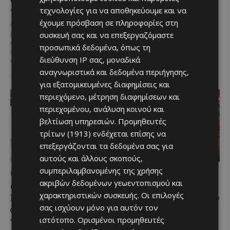
Του Γιάννου Πανταζή* Είναι κοινή
προς το μέλλον
τεχνολογίες για να αποθηκεύουμε και να
πεποίθηση ότι ο τουρισμός
αποτελεί μία από τις
έχουμε πρόσβαση σε πληροφορίες στη
Λίγες αυτοκινητοβιομηχανίες
σημαντικότερες βιομηχανίες της
μπορούν να ισχυριστούν ότι το
συσκευή σας και να επεξεργαζόμαστε
Κύπρου και διαχρονικά...
όνομά τους έγινε συνώνυμο της
προσωπικά δεδομένα, όπως τη
ίδιας της ιστορίας του
διεύθυνση IP σας, μοναδικά
αυτοκινήτου. Η...
αναγνωριστικά και δεδομένα περιήγησης,
για εξατομικευμένες διαφημίσεις και
περιεχόμενο, μέτρηση διαφημίσεων και
περιεχομένου, ανάλυση κοινού και
βελτίωση υπηρεσιών.
Προμηθευτές
τρίτων (1913)
ενδέχεται επίσης να
επεξεργάζονται τα δεδομένα σας για
αυτούς και άλλους σκοπούς,
συμπεριλαμβανομένης της χρήσης
ΜΈΝΟΥΜΕ ΕΝΗΜΕΡΩΜΈΝΟΙ
ΜΈΝΟΥΜΕ ΕΝΗΜΕΡΩΜΈΝΟΙ
ακριβών δεδομένων γεωεντοπισμού και
Ο Λευκαρίτικος τταβάς:
Εμβληματική
χαρακτηριστικών συσκευής. Οι επιλογές
Η αυθεντική κυπριακή
Τουριστική Έκταση στην
σας ισχύουν μόνο για αυτόν τον
συνταγή που περνά από
Παραλιακή Ζώνη
γενιά σε γενιά
Αλαμινού με
ιστότοπο. Ορισμένοι προμηθευτές