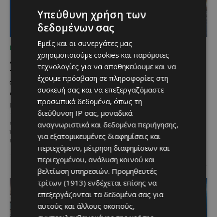
Υπεύθυνη χρήση των
δεδομένων σας
Εμείς και οι συνεργάτες μας
ΜΈΝΟΥΜΕ ΕΝΗΜΕΡΩΜΈΝΟΙ
ΜΈΝΟΥΜΕ ΕΝΗΜΕΡΩΜΈΝΟΙ
χρησιμοποιούμε cookies και παρόμοιες
Διεθνώς αναγνωρισμένα
Ξεκίνησε η
τεχνολογίες για να αποθηκεύουμε και να
κρασιά στην κορυφαία
αντικατάσταση 100
έχουμε πρόσβαση σε πληροφορίες στη
σχέση ποιότητας-τιμής
χιλιομέτρων δικτύου
συσκευή σας και να επεξεργαζόμαστε
από τη Lidl Κύπρου
ύδρευσης στο κέντρο της
προσωπικά δεδομένα, όπως τη
Λεμεσού
Με σφραγίδα ποιότητας από
διεύθυνση IP σας, μοναδικά
τους Masters of Wine, η κάβα της
Έργο προϋπολογισμού €9,2 εκατ.
εταιρείας συνδυάζει εξαιρετική
αναγνωριστικά και δεδομένα περιήγησης,
με συγχρηματοδότηση από την
ποικιλία, διεθνείς διακρίσεις
Ε.Ε. Με τελετή που
για εξατομικευμένες διαφημίσεις και
και...
πραγματοποιήθηκε το πρωί της
περιεχόμενο, μέτρηση διαφημίσεων και
Πέμπτης, 6 Αυγούστου...
περιεχομένου, ανάλυση κοινού και
βελτίωση υπηρεσιών.
Προμηθευτές
τρίτων (1913)
ενδέχεται επίσης να
επεξεργάζονται τα δεδομένα σας για
αυτούς και άλλους σκοπούς,