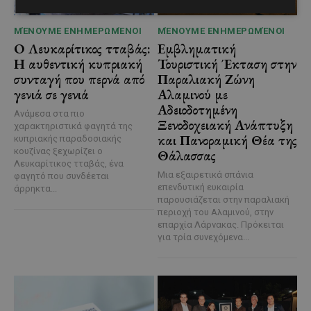
ΜΈΝΟΥΜΕ ΕΝΗΜΕΡΩΜΈΝΟΙ
ΜΈΝΟΥΜΕ ΕΝΗΜΕΡΩΜΈΝΟΙ
Ο Λευκαρίτικος τταβάς:
Εμβληματική
Η αυθεντική κυπριακή
Τουριστική Έκταση στην
συνταγή που περνά από
Παραλιακή Ζώνη
γενιά σε γενιά
Αλαμινού με
Αδειοδοτημένη
Ανάμεσα στα πιο
Ξενοδοχειακή Ανάπτυξη
χαρακτηριστικά φαγητά της
και Πανοραμική Θέα της
κυπριακής παραδοσιακής
κουζίνας ξεχωρίζει ο
Θάλασσας
Λευκαρίτικος τταβάς, ένα
Μια εξαιρετικά σπάνια
φαγητό που συνδέεται
επενδυτική ευκαιρία
άρρηκτα...
παρουσιάζεται στην παραλιακή
περιοχή του Αλαμινού, στην
επαρχία Λάρνακας. Πρόκειται
για τρία συνεχόμενα...