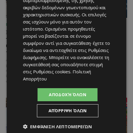
συμπεριλαμβανομένης της χρήσης
ακριβών δεδομένων γεωεντοπισμού και
χαρακτηριστικών συσκευής. Οι επιλογές
σας ισχύουν μόνο για αυτόν τον
ΜΈΝΟΥΜΕ ΕΝΗΜΕΡΩΜΈΝΟΙ
ΜΈΝΟΥΜΕ ΕΝΗΜΕΡΩΜΈΝΟΙ
ιστότοπο. Ορισμένοι προμηθευτές
Η Mercedes-Benz
Ο τουρισμός ως εθνική
μπορεί να βασίζονται σε έννομο
γιορτάζει έναν αιώνα
υπόθεση
συμφέρον αντί για συγκατάθεση· έχετε το
ιστορίας και κοιτάζει
Του Γιάννου Πανταζή* Είναι κοινή
δικαίωμα να αντιταχθείτε στις
Ρυθμίσεις
προς το μέλλον
πεποίθηση ότι ο τουρισμός
διαφήμισης
. Μπορείτε να ανακαλέσετε τη
αποτελεί μία από τις
Λίγες αυτοκινητοβιομηχανίες
σημαντικότερες βιομηχανίες της
συγκατάθεσή σας οποιαδήποτε στιγμή
μπορούν να ισχυριστούν ότι το
Κύπρου και διαχρονικά...
όνομά τους έγινε συνώνυμο της
στις
Ρυθμίσεις cookies
.
Πολιτική
ίδιας της ιστορίας του
Απορρήτου
αυτοκινήτου. Η...
ΑΠΟΔΟΧΉ ΌΛΩΝ
ΑΠΌΡΡΙΨΗ ΌΛΩΝ
ΕΜΦΆΝΙΣΗ ΛΕΠΤΟΜΕΡΕΙΏΝ