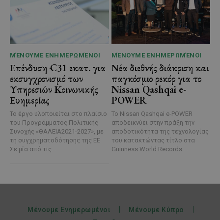
ΜΈΝΟΥΜΕ ΕΝΗΜΕΡΩΜΈΝΟΙ
ΜΈΝΟΥΜΕ ΕΝΗΜΕΡΩΜΈΝΟΙ
Επένδυση €31 εκατ. για
Νέα διεθνής διάκριση και
εκσυγχρονισμό των
παγκόσμιο ρεκόρ για το
Υπηρεσιών Κοινωνικής
Nissan Qashqai e-
Ευημερίας
POWER
Το έργο υλοποιείται στο πλαίσιο
Το Nissan Qashqai e-POWER
του Προγράμματος Πολιτικής
αποδεικνύει στην πράξη την
Συνοχής «ΘΑΛΕΙΑ2021-2027», με
αποδοτικότητα της τεχνολογίας
τη συγχρηματοδότησης της ΕΕ
του κατακτώντας τίτλο στα
Σε μία από τις...
Guinness World Records....