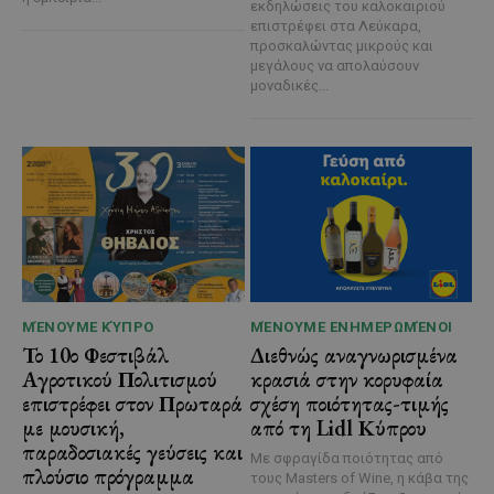
εκδηλώσεις του καλοκαιριού
επιστρέφει στα Λεύκαρα,
προσκαλώντας μικρούς και
μεγάλους να απολαύσουν
μοναδικές...
ΜΈΝΟΥΜΕ ΚΎΠΡΟ
ΜΈΝΟΥΜΕ ΕΝΗΜΕΡΩΜΈΝΟΙ
Το 10ο Φεστιβάλ
Διεθνώς αναγνωρισμένα
Αγροτικού Πολιτισμού
κρασιά στην κορυφαία
επιστρέφει στον Πρωταρά
σχέση ποιότητας-τιμής
με μουσική,
από τη Lidl Κύπρου
παραδοσιακές γεύσεις και
Με σφραγίδα ποιότητας από
πλούσιο πρόγραμμα
τους Masters of Wine, η κάβα της