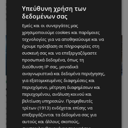
όνομά τους έγινε συνώνυμο της
με συγχρηματοδότηση από την
Υπεύθυνη χρήση των
ίδιας της ιστορίας του
Ε.Ε. Με τελετή που
αυτοκινήτου. Η...
πραγματοποιήθηκε το πρωί της
δεδομένων σας
Πέμπτης, 6 Αυγούστου...
Εμείς και οι συνεργάτες μας
χρησιμοποιούμε cookies και παρόμοιες
τεχνολογίες για να αποθηκεύουμε και να
έχουμε πρόσβαση σε πληροφορίες στη
συσκευή σας και να επεξεργαζόμαστε
προσωπικά δεδομένα, όπως τη
διεύθυνση IP σας, μοναδικά
αναγνωριστικά και δεδομένα περιήγησης,
για εξατομικευμένες διαφημίσεις και
ΜΈΝΟΥΜΕ ΕΝΗΜΕΡΩΜΈΝΟΙ
ΜΈΝΟΥΜΕ ΕΝΗΜΕΡΩΜΈΝΟΙ
περιεχόμενο, μέτρηση διαφημίσεων και
Ο τουρισμός ως εθνική
Ο Λευκαρίτικος τταβάς:
περιεχομένου, ανάλυση κοινού και
υπόθεση
Η αυθεντική κυπριακή
βελτίωση υπηρεσιών.
Προμηθευτές
συνταγή που περνά από
Του Γιάννου Πανταζή* Είναι κοινή
γενιά σε γενιά
τρίτων (1913)
ενδέχεται επίσης να
πεποίθηση ότι ο τουρισμός
αποτελεί μία από τις
επεξεργάζονται τα δεδομένα σας για
Ανάμεσα στα πιο
σημαντικότερες βιομηχανίες της
αυτούς και άλλους σκοπούς,
χαρακτηριστικά φαγητά της
Κύπρου και διαχρονικά...
κυπριακής παραδοσιακής