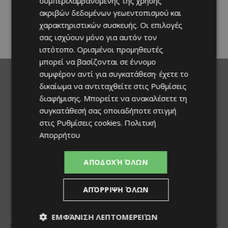
συμπεριλαμβανομένης της χρήσης
κουζίνας ξεχωρίζει ο
ακριβών δεδομένων γεωεντοπισμού και
Λευκαρίτικος τταβάς, ένα
χαρακτηριστικών συσκευής. Οι επιλογές
φαγητό που συνδέεται
άρρηκτα...
σας ισχύουν μόνο για αυτόν τον
ιστότοπο. Ορισμένοι προμηθευτές
μπορεί να βασίζονται σε έννομο
συμφέρον αντί για συγκατάθεση· έχετε το
δικαίωμα να αντιταχθείτε στις
Ρυθμίσεις
διαφήμισης
. Μπορείτε να ανακαλέσετε τη
συγκατάθεσή σας οποιαδήποτε στιγμή
στις
Ρυθμίσεις cookies
.
Πολιτική
Απορρήτου
ΑΠΟΔΟΧΉ ΌΛΩΝ
ΑΠΌΡΡΙΨΗ ΌΛΩΝ
ΕΜΦΆΝΙΣΗ ΛΕΠΤΟΜΕΡΕΙΏΝ