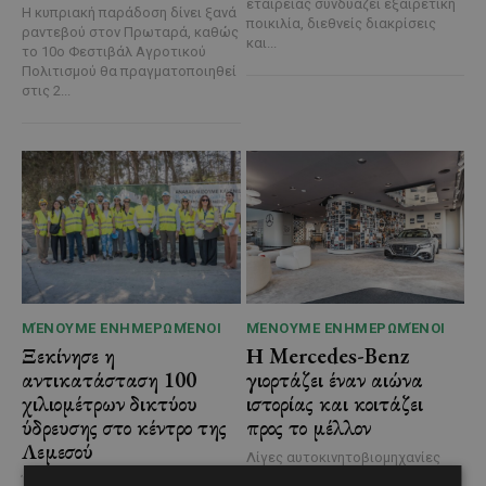
εταιρείας συνδυάζει εξαιρετική
Η κυπριακή παράδοση δίνει ξανά
ποικιλία, διεθνείς διακρίσεις
ραντεβού στον Πρωταρά, καθώς
και...
το 10ο Φεστιβάλ Αγροτικού
Πολιτισμού θα πραγματοποιηθεί
στις 2...
ΜΈΝΟΥΜΕ ΕΝΗΜΕΡΩΜΈΝΟΙ
ΜΈΝΟΥΜΕ ΕΝΗΜΕΡΩΜΈΝΟΙ
Ξεκίνησε η
Η Mercedes-Benz
αντικατάσταση 100
γιορτάζει έναν αιώνα
χιλιομέτρων δικτύου
ιστορίας και κοιτάζει
ύδρευσης στο κέντρο της
προς το μέλλον
Λεμεσού
Λίγες αυτοκινητοβιομηχανίες
μπορούν να ισχυριστούν ότι το
Έργο προϋπολογισμού €9,2 εκατ.