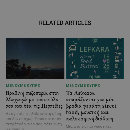
RELATED ARTICLES
ΜΈΝΟΥΜΕ ΚΎΠΡΟ
ΜΈΝΟΥΜΕ ΚΎΠΡΟ
Βραδινή πεζοπορία στον
Τα Λεύκαρα
Μαχαιρά με τον σκύλο
ετοιμάζονται για μία
σου και θέα τις Περσείδες
βραδιά γεμάτη street
food, μουσική και
Αν αγαπάς τις βόλτες στη φύση
καλοκαιρινή διάθεση
και δεν αποχωρίζεσαι ποτέ τον
τετράποδο φίλο σου, τότε αυτή
Μία από τις πιο γευστικές
η εμπειρία...