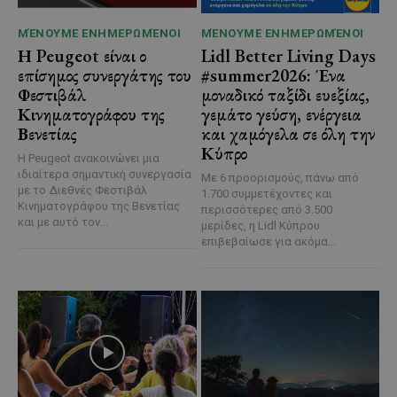
ΜΈΝΟΥΜΕ ΕΝΗΜΕΡΩΜΈΝΟΙ
ΜΈΝΟΥΜΕ ΕΝΗΜΕΡΩΜΈΝΟΙ
Η Peugeot είναι ο
Lidl Better Living Days
επίσημος συνεργάτης του
#summer2026: Ένα
Φεστιβάλ
μοναδικό ταξίδι ευεξίας,
Κινηματογράφου της
γεμάτο γεύση, ενέργεια
Βενετίας
και χαμόγελα σε όλη την
Κύπρο
Η Peugeot ανακοινώνει μια
ιδιαίτερα σημαντική συνεργασία
Με 6 προορισμούς, πάνω από
με το Διεθνές Φεστιβάλ
1.700 συμμετέχοντες και
Κινηματογράφου της Βενετίας
περισσότερες από 3.500
και με αυτό τον...
μερίδες, η Lidl Κύπρου
επιβεβαίωσε για ακόμα...