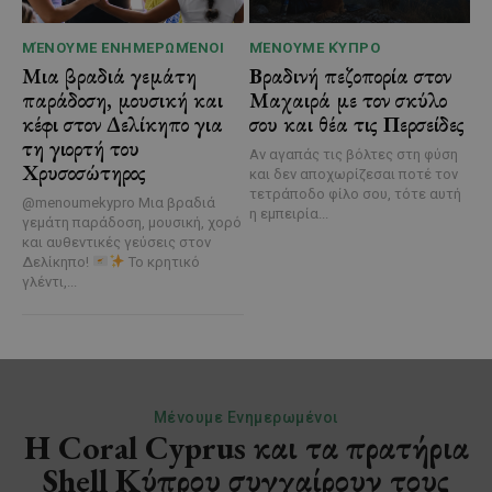
ΜΈΝΟΥΜΕ ΕΝΗΜΕΡΩΜΈΝΟΙ
ΜΈΝΟΥΜΕ ΚΎΠΡΟ
Μια βραδιά γεμάτη
Βραδινή πεζοπορία στον
παράδοση, μουσική και
Μαχαιρά με τον σκύλο
κέφι στον Δελίκηπο για
σου και θέα τις Περσείδες
τη γιορτή του
Αν αγαπάς τις βόλτες στη φύση
Χρυσοσώτηρος
και δεν αποχωρίζεσαι ποτέ τον
τετράποδο φίλο σου, τότε αυτή
@menoumekypro Μια βραδιά
η εμπειρία...
γεμάτη παράδοση, μουσική, χορό
και αυθεντικές γεύσεις στον
Δελίκηπο!
Το κρητικό
γλέντι,...