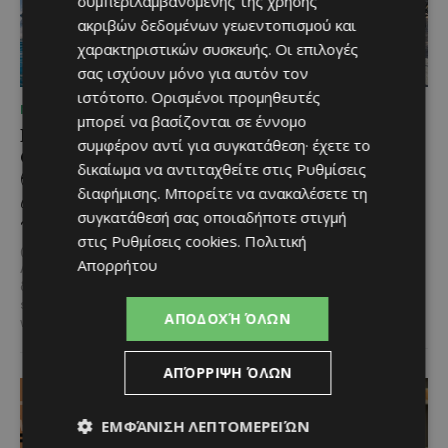
συμπεριλαμβανομένης της χρήσης
ακριβών δεδομένων γεωεντοπισμού και
χαρακτηριστικών συσκευής. Οι επιλογές
σας ισχύουν μόνο για αυτόν τον
ιστότοπο. Ορισμένοι προμηθευτές
ΜΈΝΟΥΜΕ ΚΎΠΡΟ
ΜΈΝΟΥΜΕ ΚΎΠΡΟ
μπορεί να βασίζονται σε έννομο
Καλοκαίρι στη Λεμεσό:
Η αγαπημένη πισίνα του
συμφέρον αντί για συγκατάθεση· έχετε το
Θαλάσσια σπορ για όσους
Αγίου Ιωάννη Πιτσιλιάς
δικαίωμα να αντιταχθείτε στις
Ρυθμίσεις
θέλουν κάτι περισσότερο
ανοίγει ξανά – Έτοιμη
διαφήμισης
. Μπορείτε να ανακαλέσετε τη
από μια μέρα στην
να υποδεχθεί το κοινό
συγκατάθεσή σας οποιαδήποτε στιγμή
παραλία
Μια αγαπημένη καλοκαιρινή
στις
Ρυθμίσεις cookies
.
Πολιτική
επιλογή στην ορεινή Κύπρο
@menoumekypro Καλοκαίρι στη
Απορρήτου
επιστρέφει ανανεωμένη. Η
Λεμεσό σημαίνει θάλασσα,
υπαίθρια πισίνα στον Άγιο
δράση και… αδρεναλίνη!
Jet
Ιωάννη Πιτσιλιάς ολοκλήρωσε
ski, parasailing, SUP, καγιάκ,
ΑΠΟΔΟΧΉ ΌΛΩΝ
τις...
wakeboard,...
ΑΠΌΡΡΙΨΗ ΌΛΩΝ
ΕΜΦΆΝΙΣΗ ΛΕΠΤΟΜΕΡΕΙΏΝ