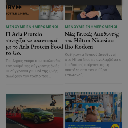
ΜΈΝΟΥΜΕ ΕΝΗΜΕΡΩΜΈΝΟΙ
ΜΈΝΟΥΜΕ ΕΝΗΜΕΡΩΜΈΝΟΙ
Η Arla Protein
Νέος Γενικός Διευθυντής
συνεχίζει να καινοτομεί
του Hilton Nicosia ο
με το Arla Protein Food
Ilio Rodoni
to Go.
Καθήκοντα Γενικού Διευθυντή
στο Hilton Nicosia αναλαμβάνει ο
Το πλήρες γεύμα που ακολουθεί
Ilio Rodoni, παίρνοντας τη
τον ρυθμό της σύγχρονης ζωής.
σκυτάλη από τον κ. Εύρο
Οι σύγχρονοι ρυθμοί της ζωής
Στυλιανού,...
αλλάζουν τον τρόπο που...