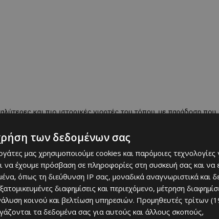
αλύτερες και πιο ιστορικές γιορτές του τόπου, με παράδοση που
 έχει ετοιμάσει ένα πλούσιο πρόγραμμα εκδηλώσεων που
χρήση των δεδομένων σας
καλοκαιρινή διάθεση δίπλα στο κύμα.
εργάτες μας χρησιμοποιούμε cookies και παρόμοιες τεχνολογίες 
ι να έχουμε πρόσβαση σε πληροφορίες στη συσκευή σας και να
ένα, όπως τη διεύθυνση IP σας, μοναδικά αναγνωριστικά και 
εξατομικευμένες διαφημίσεις και περιεχόμενο, μέτρηση διαφημίσ
νάλυση κοινού και βελτίωση υπηρεσιών.
Προμηθευτές τρίτων (1
ργάζονται τα δεδομένα σας για αυτούς και άλλους σκοπούς,