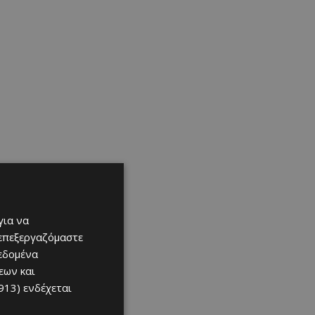
για να
 επεξεργαζόμαστε
δεδομένα
εων και
913)
ενδέχεται