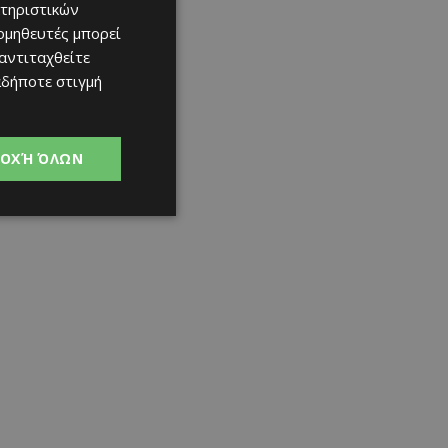
τηριστικών
ομηθευτές μπορεί
 αντιταχθείτε
αδήποτε στιγμή
ΟΧΉ ΌΛΩΝ