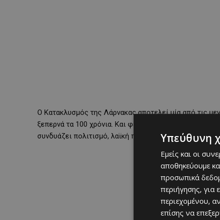
Ο Κατακλυσμός της Λάρνακας αποτελεί μία από τις μεγ
ξεπερνά τα 100 χρόνια. Και φέτος, ο Δήμος Λάρνακας
Υπεύθυνη 
συνδυάζει πολιτισμό, λαϊκή παράδοση, ψυχαγωγία και 
Εμείς και οι συν
αποθηκεύουμε κα
προσωπικά δεδομ
περιήγησης, για 
περιεχομένου, α
επίσης να επεξε