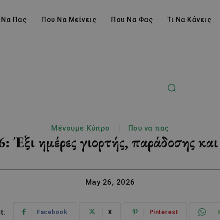
 Να Πας
Που Να Μείνεις
Που Να Φας
Τι Να Κάνεις
Μένουμε Κύπρο
Που να πας
 Έξι ημέρες γιορτής, παράδοσης και
May 26, 2026
t:
Facebook
X
Pinterest