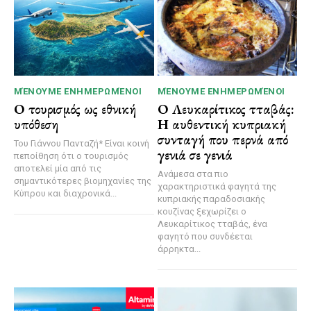
ΜΈΝΟΥΜΕ ΕΝΗΜΕΡΩΜΈΝΟΙ
ΜΈΝΟΥΜΕ ΕΝΗΜΕΡΩΜΈΝΟΙ
Ο τουρισμός ως εθνική
Ο Λευκαρίτικος τταβάς:
υπόθεση
Η αυθεντική κυπριακή
συνταγή που περνά από
Του Γιάννου Πανταζή* Είναι κοινή
γενιά σε γενιά
πεποίθηση ότι ο τουρισμός
αποτελεί μία από τις
Ανάμεσα στα πιο
σημαντικότερες βιομηχανίες της
χαρακτηριστικά φαγητά της
Κύπρου και διαχρονικά...
κυπριακής παραδοσιακής
κουζίνας ξεχωρίζει ο
Λευκαρίτικος τταβάς, ένα
φαγητό που συνδέεται
άρρηκτα...