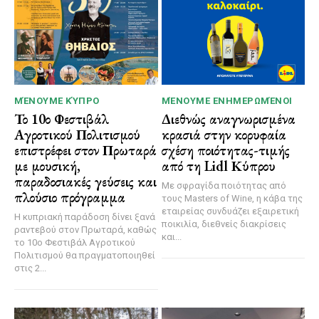
ΜΈΝΟΥΜΕ ΚΎΠΡΟ
ΜΈΝΟΥΜΕ ΕΝΗΜΕΡΩΜΈΝΟΙ
Το 10ο Φεστιβάλ
Διεθνώς αναγνωρισμένα
Αγροτικού Πολιτισμού
κρασιά στην κορυφαία
επιστρέφει στον Πρωταρά
σχέση ποιότητας-τιμής
με μουσική,
από τη Lidl Κύπρου
παραδοσιακές γεύσεις και
Με σφραγίδα ποιότητας από
πλούσιο πρόγραμμα
τους Masters of Wine, η κάβα της
εταιρείας συνδυάζει εξαιρετική
Η κυπριακή παράδοση δίνει ξανά
ποικιλία, διεθνείς διακρίσεις
ραντεβού στον Πρωταρά, καθώς
και...
το 10ο Φεστιβάλ Αγροτικού
Πολιτισμού θα πραγματοποιηθεί
στις 2...