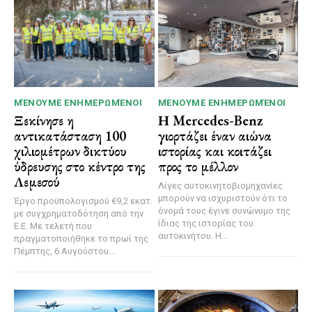
ΜΈΝΟΥΜΕ ΕΝΗΜΕΡΩΜΈΝΟΙ
ΜΈΝΟΥΜΕ ΕΝΗΜΕΡΩΜΈΝΟΙ
Ξεκίνησε η
Η Mercedes-Benz
αντικατάσταση 100
γιορτάζει έναν αιώνα
χιλιομέτρων δικτύου
ιστορίας και κοιτάζει
ύδρευσης στο κέντρο της
προς το μέλλον
Λεμεσού
Λίγες αυτοκινητοβιομηχανίες
μπορούν να ισχυριστούν ότι το
Έργο προϋπολογισμού €9,2 εκατ.
όνομά τους έγινε συνώνυμο της
με συγχρηματοδότηση από την
ίδιας της ιστορίας του
Ε.Ε. Με τελετή που
αυτοκινήτου. Η...
πραγματοποιήθηκε το πρωί της
Πέμπτης, 6 Αυγούστου...