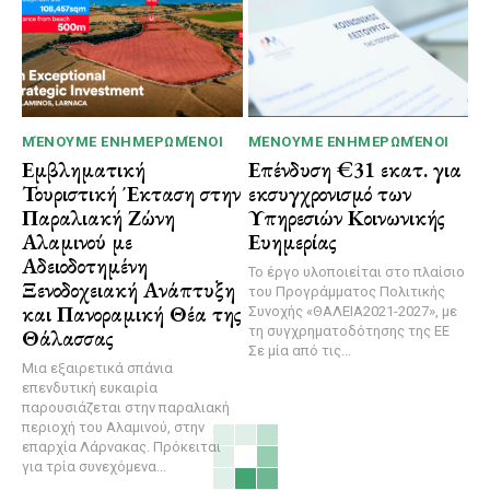
ΜΈΝΟΥΜΕ ΕΝΗΜΕΡΩΜΈΝΟΙ
ΜΈΝΟΥΜΕ ΕΝΗΜΕΡΩΜΈΝΟΙ
Εμβληματική
Επένδυση €31 εκατ. για
Τουριστική Έκταση στην
εκσυγχρονισμό των
Παραλιακή Ζώνη
Υπηρεσιών Κοινωνικής
Αλαμινού με
Ευημερίας
Αδειοδοτημένη
Το έργο υλοποιείται στο πλαίσιο
Ξενοδοχειακή Ανάπτυξη
του Προγράμματος Πολιτικής
και Πανοραμική Θέα της
Συνοχής «ΘΑΛΕΙΑ2021-2027», με
τη συγχρηματοδότησης της ΕΕ
Θάλασσας
Σε μία από τις...
Μια εξαιρετικά σπάνια
επενδυτική ευκαιρία
παρουσιάζεται στην παραλιακή
περιοχή του Αλαμινού, στην
επαρχία Λάρνακας. Πρόκειται
για τρία συνεχόμενα...