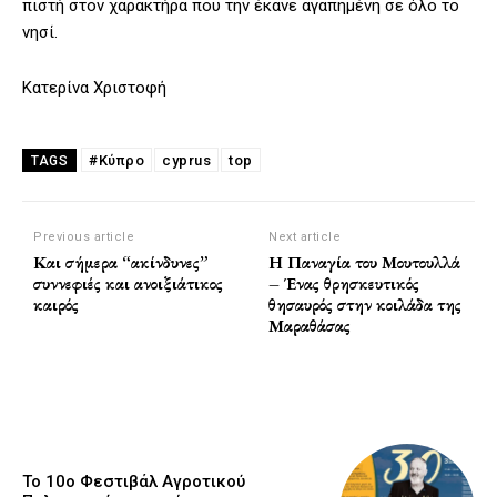
πιστή στον χαρακτήρα που την έκανε αγαπημένη σε όλο το
νησί.
Κατερίνα Χριστοφή
#Κύπρο
cyprus
top
TAGS
Previous article
Next article
Και σήμερα “ακίνδυνες”
Η Παναγία του Μουτουλλά
συννεφιές και ανοιξιάτικος
– Ένας θρησκευτικός
καιρός
θησαυρός στην κοιλάδα της
Μαραθάσας
Το 10ο Φεστιβάλ Αγροτικού