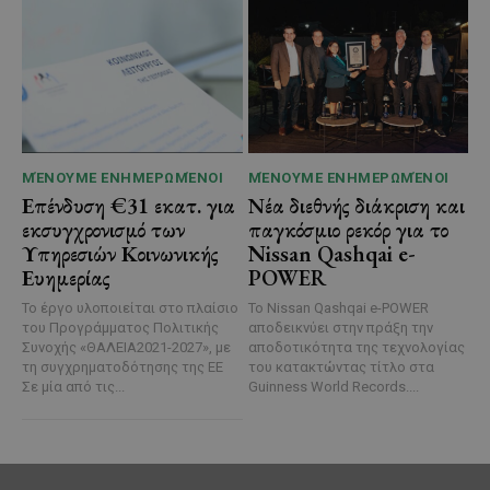
ΜΈΝΟΥΜΕ ΕΝΗΜΕΡΩΜΈΝΟΙ
ΜΈΝΟΥΜΕ ΕΝΗΜΕΡΩΜΈΝΟΙ
Επένδυση €31 εκατ. για
Νέα διεθνής διάκριση και
εκσυγχρονισμό των
παγκόσμιο ρεκόρ για το
Υπηρεσιών Κοινωνικής
Nissan Qashqai e-
Ευημερίας
POWER
Το έργο υλοποιείται στο πλαίσιο
Το Nissan Qashqai e-POWER
του Προγράμματος Πολιτικής
αποδεικνύει στην πράξη την
Συνοχής «ΘΑΛΕΙΑ2021-2027», με
αποδοτικότητα της τεχνολογίας
τη συγχρηματοδότησης της ΕΕ
του κατακτώντας τίτλο στα
Σε μία από τις...
Guinness World Records....