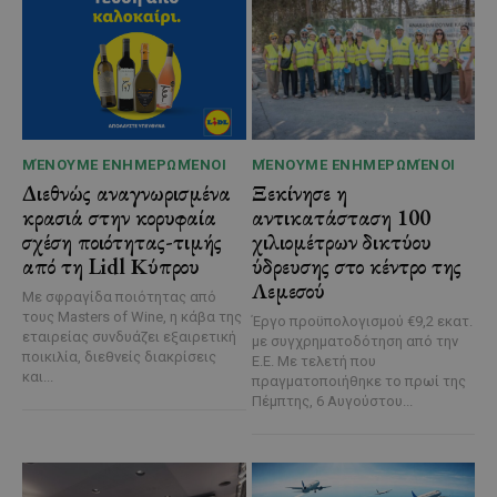
ΜΈΝΟΥΜΕ ΕΝΗΜΕΡΩΜΈΝΟΙ
ΜΈΝΟΥΜΕ ΕΝΗΜΕΡΩΜΈΝΟΙ
Διεθνώς αναγνωρισμένα
Ξεκίνησε η
κρασιά στην κορυφαία
αντικατάσταση 100
σχέση ποιότητας-τιμής
χιλιομέτρων δικτύου
από τη Lidl Κύπρου
ύδρευσης στο κέντρο της
Λεμεσού
Με σφραγίδα ποιότητας από
τους Masters of Wine, η κάβα της
Έργο προϋπολογισμού €9,2 εκατ.
εταιρείας συνδυάζει εξαιρετική
με συγχρηματοδότηση από την
ποικιλία, διεθνείς διακρίσεις
Ε.Ε. Με τελετή που
και...
πραγματοποιήθηκε το πρωί της
Πέμπτης, 6 Αυγούστου...