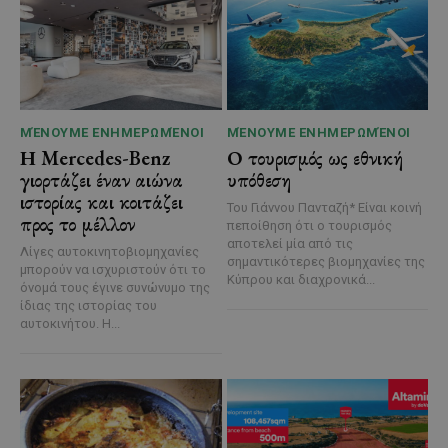
ΜΈΝΟΥΜΕ ΕΝΗΜΕΡΩΜΈΝΟΙ
ΜΈΝΟΥΜΕ ΕΝΗΜΕΡΩΜΈΝΟΙ
Η Mercedes-Benz
Ο τουρισμός ως εθνική
γιορτάζει έναν αιώνα
υπόθεση
ιστορίας και κοιτάζει
Του Γιάννου Πανταζή* Είναι κοινή
προς το μέλλον
πεποίθηση ότι ο τουρισμός
αποτελεί μία από τις
Λίγες αυτοκινητοβιομηχανίες
σημαντικότερες βιομηχανίες της
μπορούν να ισχυριστούν ότι το
Κύπρου και διαχρονικά...
όνομά τους έγινε συνώνυμο της
ίδιας της ιστορίας του
αυτοκινήτου. Η...