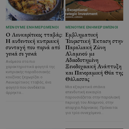
ΜΈΝΟΥΜΕ ΕΝΗΜΕΡΩΜΈΝΟΙ
ΜΈΝΟΥΜΕ ΕΝΗΜΕΡΩΜΈΝΟΙ
Ο Λευκαρίτικος τταβάς:
Εμβληματική
Η αυθεντική κυπριακή
Τουριστική Έκταση στην
συνταγή που περνά από
Παραλιακή Ζώνη
γενιά σε γενιά
Αλαμινού με
Αδειοδοτημένη
Ανάμεσα στα πιο
Ξενοδοχειακή Ανάπτυξη
χαρακτηριστικά φαγητά της
και Πανοραμική Θέα της
κυπριακής παραδοσιακής
κουζίνας ξεχωρίζει ο
Θάλασσας
Λευκαρίτικος τταβάς, ένα
Μια εξαιρετικά σπάνια
φαγητό που συνδέεται
επενδυτική ευκαιρία
άρρηκτα...
παρουσιάζεται στην παραλιακή
περιοχή του Αλαμινού, στην
επαρχία Λάρνακας. Πρόκειται
για τρία συνεχόμενα...