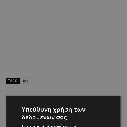
top
TAGS
Previous article
Next article
Echoes of Becoming –
Αλυκή Λάρνακας — Εκεί
Υπεύθυνη χρήση των
Mediterranean & World
όπου οι εποχές αλλάζουν το
δεδομένων σας
Music στο Tεχνόπολις 20
τοπίο
Εμείς και οι συνεργάτες μας