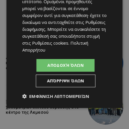
ιστότοπο. Ορισμένοι προμηθευτές
μπορεί να βασίζονται σε έννομο
συμφέρον αντί για συγκατάθεση· έχετε το
δικαίωμα να αντιταχθείτε στις
Ρυθμίσεις
διαφήμισης
. Μπορείτε να ανακαλέσετε τη
συγκατάθεσή σας οποιαδήποτε στιγμή
στις
Ρυθμίσεις cookies
.
Πολιτική
Απορρήτου
Διεθνώς αναγνωρισμένα κρασιά στην
κορυφαία σχέση ποιότητας-τιμής
ΑΠΟΔΟΧΉ ΌΛΩΝ
από τη Lidl Κύπρου
ΑΠΌΡΡΙΨΗ ΌΛΩΝ
ΕΜΦΆΝΙΣΗ ΛΕΠΤΟΜΕΡΕΙΏΝ
Ξεκίνησε η αντικατάσταση 100
χιλιομέτρων δικτύου ύδρευσης στο
κέντρο της Λεμεσού