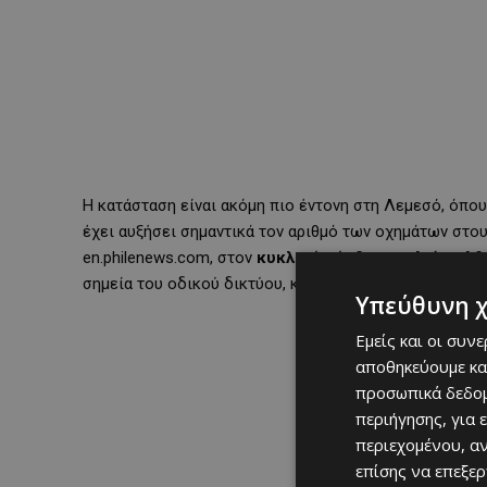
Η κατάσταση είναι ακόμη πιο έντονη στη Λεμεσό, όπου
έχει αυξήσει σημαντικά τον αριθμό των οχημάτων στο
en.philenews.com, στον
κυκλικό κόμβο του Αγίου Αθ
σημεία του οδικού δικτύου, καταγράφονται έως και
96
Υπεύθυνη 
Εμείς και οι συν
αποθηκεύουμε κα
προσωπικά δεδομ
περιήγησης, για 
περιεχομένου, α
επίσης να επεξε