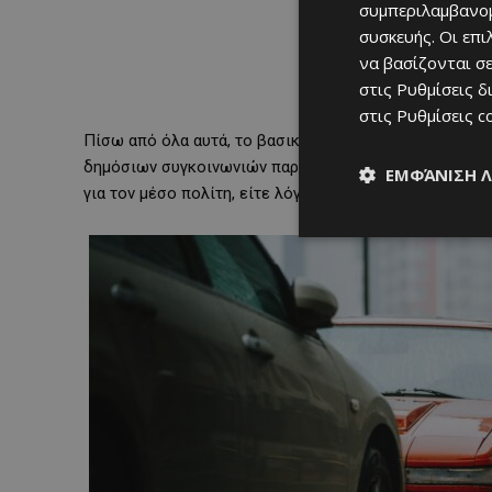
συμπεριλαμβανομ
συσκευής. Οι επ
να βασίζονται σε
στις
Ρυθμίσεις δ
στις
Ρυθμίσεις c
Πίσω από όλα αυτά, το βασικό πρόβλημα παραμένει η
δημόσιων συγκοινωνιών παραμένει περιορισμένη, κυρί
ΕΜΦΆΝΙΣΗ 
για τον μέσο πολίτη, είτε λόγω συχνότητας δρομολογ