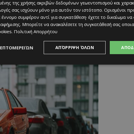
ένης της χρήσης ακριβών δεδομένων γεωεντοπισμού και χαρακ
ιλογές σας ισχύουν μόνο για αυτόν τον ιστότοπο. Ορισμένοι πρ
 έννομο συμφέρον αντί για συγκατάθεση· έχετε το δικαίωμα να
ιαφήμισης
. Μπορείτε να ανακαλέσετε τη συγκατάθεσή σας οποι
ookies
.
Πολιτική Απορρήτου
έντονη εξάρτηση από το ιδιωτικό αυτοκίνητο
. Η χρήση των
ως επειδή δεν αποτελούν ακόμη πραγματική εναλλακτική επιλογή
ΛΕΠΤΟΜΕΡΕΙΏΝ
ΑΠΌΡΡΙΨΗ ΌΛΩΝ
ΑΠΟΔ
ίων είτε λόγω κάλυψης των περιοχών.