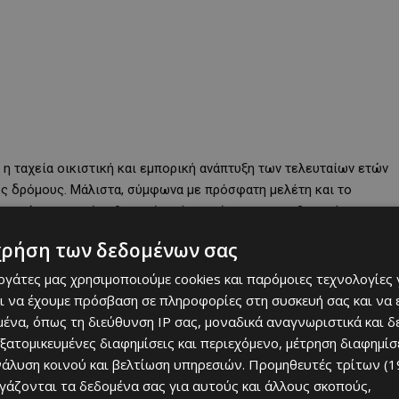
 η ταχεία οικιστική και εμπορική ανάπτυξη των τελευταίων ετών
υς δρόμους. Μάλιστα, σύμφωνα με πρόσφατη μελέτη και το
ανασίου
, ο οποίος θεωρείται ένα από τα πιο «επιβαρυμένα»
.000 οχήματα ημερησίως
.
χρήση των δεδομένων σας
εργάτες μας χρησιμοποιούμε cookies και παρόμοιες τεχνολογίες 
ι να έχουμε πρόσβαση σε πληροφορίες στη συσκευή σας και να
ένα, όπως τη διεύθυνση IP σας, μοναδικά αναγνωριστικά και 
εξατομικευμένες διαφημίσεις και περιεχόμενο, μέτρηση διαφημίσ
νάλυση κοινού και βελτίωση υπηρεσιών.
Προμηθευτές τρίτων (1
ργάζονται τα δεδομένα σας για αυτούς και άλλους σκοπούς,