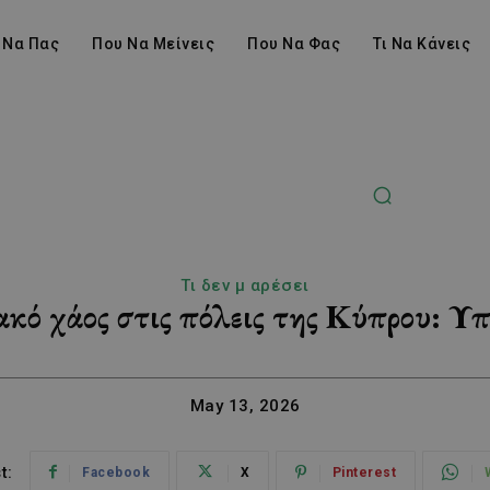
 Να Πας
Που Να Μείνεις
Που Να Φας
Τι Να Κάνεις
Τι δεν μ αρέσει
κό χάος στις πόλεις της Κύπρου: Υπ
May 13, 2026
t:
Facebook
X
Pinterest