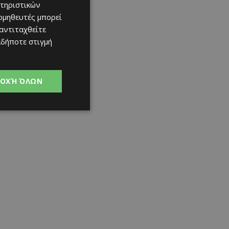
τηριστικών
ομηθευτές μπορεί
 αντιταχθείτε
αδήποτε στιγμή
ΟΧΉ ΌΛΩΝ