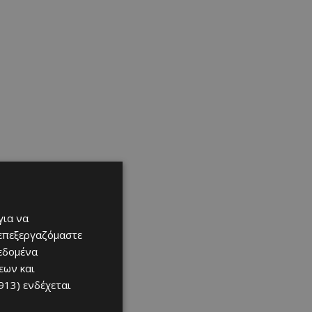
για να
 επεξεργαζόμαστε
δεδομένα
εων και
913)
ενδέχεται