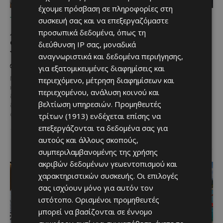
έχουμε πρόσβαση σε πληροφορίες στη
συσκευή σας και να επεξεργαζόμαστε
ΤΙ ΔΕΝ Μ ΑΡΈΣΕΙ
ΠΟΥ ΝΑ ΠΑΣ
Απαράδεκτες εικόνες στο
Βραδιά κάτω από τις
προσωπικά δεδομένα, όπως τη
Φράγμα Κλήρου:
Περσείδες: Φωτογραφική
διεύθυνση IP σας, μοναδικά
Ψάρεψαν και άφησαν τα
εξόρμηση στη Λάρνακα
αναγνωριστικά και δεδομένα περιήγησης,
σκουπίδια τους πίσω
για το εντυπωσιακό
για εξατομικευμένες διαφημίσεις και
φαινόμενο του Αυγούστου
Μια εικόνα που σίγουρα δεν τιμά
περιεχόμενο, μέτρηση διαφημίσεων και
κανέναν ανέδειξε μέσα από το
Μια ξεχωριστή βραδιά κάτω
περιεχομένου, ανάλυση κοινού και
διαδίκτυο χρήστης,
από τον έναστρο ουρανό
βελτίωση υπηρεσιών.
Προμηθευτές
δημοσιεύοντας φωτογραφίες
ετοιμάζει ο Φωτογραφικός
από το Φράγμα...
τρίτων (1913)
ενδέχεται επίσης να
Όμιλος Λάρνακας,
προσκαλώντας φίλους της
επεξεργάζονται τα δεδομένα σας για
φωτογραφίας και...
αυτούς και άλλους σκοπούς,
συμπεριλαμβανομένης της χρήσης
ακριβών δεδομένων γεωεντοπισμού και
χαρακτηριστικών συσκευής. Οι επιλογές
σας ισχύουν μόνο για αυτόν τον
ιστότοπο. Ορισμένοι προμηθευτές
μπορεί να βασίζονται σε έννομο