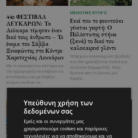
ΜΈΝΟΥΜΕ ΚΎΠΡΟ
44ο ΦΕΣΤΙΒΑΛ
Εκεί που το φουντούκι
ΛΕΥΚΑΡΩΝ: Τα
γίνεται γιορτή: Ο
Λεύκαρα τίμησαν έναν
Πολύστυπος στήνει
δικό τους άνθρωπο – Το
(ξανά) το δικό του
όνομα του Σάββα
καλοκαιρινό γλέντι
Ξενοφώντος στο Κέντρο
Χειροτεχνίας Λευκάρων
Υπάρχουν καλοκαιρινές βραδιές
που δεν χρειάζονται πολλά για
Με το λευκαρίτικο κέντημα και
να γίνουν ξεχωριστές. Λίγη
την αργυροχοΐα να κλέβουν τις
δροσιά από το βουνό, μια
εντυπώσεις και με πλήθος
παρέα...
κόσμου να δίνει το...
Υπεύθυνη χρήση των
δεδομένων σας
Εμείς και οι συνεργάτες μας
χρησιμοποιούμε cookies και παρόμοιες
τεχνολογίες για να αποθηκεύουμε και να