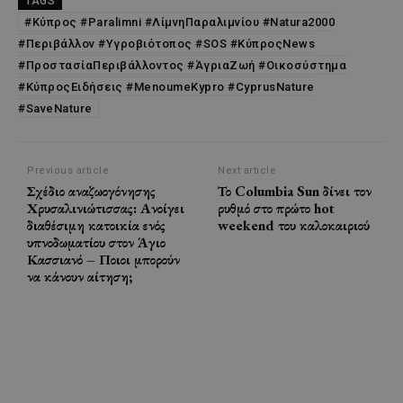
TAGS
#Κύπρος #Paralimni #ΛίμνηΠαραλιμνίου #Natura2000
#Περιβάλλον #Υγροβιότοπος #SOS #ΚύπροςNews
#ΠροστασίαΠεριβάλλοντος #ΆγριαΖωή #Οικοσύστημα
#ΚύπροςΕιδήσεις #MenoumeKypro #CyprusNature
#SaveNature
Previous article
Next article
Σχέδιο αναζωογόνησης
Το Columbia Sun δίνει τον
Χρυσαλινιώτισσας: Ανοίγει
ρυθμό στο πρώτο hot
διαθέσιμη κατοικία ενός
weekend του καλοκαιριού
υπνοδωματίου στον Άγιο
Κασσιανό – Ποιοι μπορούν
να κάνουν αίτηση;