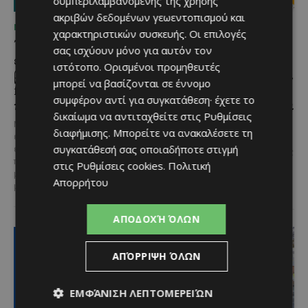
συμπεριλαμβανομένης της χρήσης
ακριβών δεδομένων γεωεντοπισμού και
ΜΈΝΟΥΜΕ ΚΎΠΡΟ
ΜΈΝΟΥΜΕ ΚΎΠΡΟ
χαρακτηριστικών συσκευής. Οι επιλογές
Τα Λεύκαρα
Το 10ο Φεστιβάλ
σας ισχύουν μόνο για αυτόν τον
ετοιμάζονται για μία
Αγροτικού Πολιτισμού
ιστότοπο. Ορισμένοι προμηθευτές
βραδιά γεμάτη street
επιστρέφει στον Πρωταρά
μπορεί να βασίζονται σε έννομο
food, μουσική και
με μουσική,
συμφέρον αντί για συγκατάθεση· έχετε το
καλοκαιρινή διάθεση
παραδοσιακές γεύσεις και
δικαίωμα να αντιταχθείτε στις
Ρυθμίσεις
πλούσιο πρόγραμμα
Μία από τις πιο γευστικές
διαφήμισης
. Μπορείτε να ανακαλέσετε τη
εκδηλώσεις του καλοκαιριού
Η κυπριακή παράδοση δίνει ξανά
συγκατάθεσή σας οποιαδήποτε στιγμή
επιστρέφει στα Λεύκαρα,
ραντεβού στον Πρωταρά, καθώς
προσκαλώντας μικρούς και
το 10ο Φεστιβάλ Αγροτικού
στις
Ρυθμίσεις cookies
.
Πολιτική
μεγάλους να απολαύσουν
Πολιτισμού θα πραγματοποιηθεί
Απορρήτου
μοναδικές...
στις 2...
ΑΠΟΔΟΧΉ ΌΛΩΝ
ΑΠΌΡΡΙΨΗ ΌΛΩΝ
ΕΜΦΆΝΙΣΗ ΛΕΠΤΟΜΕΡΕΙΏΝ