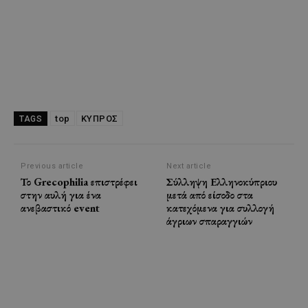
top
ΚΥΠΡΟΣ
TAGS
Previous article
Next article
Το Grecophilia επιστρέφει
Σύλληψη Ελληνοκύπριου
στην αυλή για ένα
μετά από είσοδο στα
ανεβαστικό event
κατεχόμενα για συλλογή
άγριων σπαραγγιών