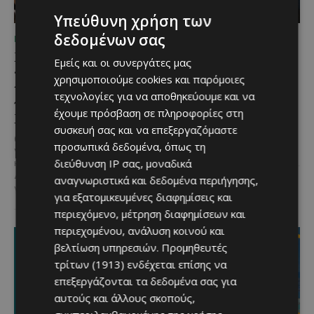
Υπεύθυνη χρήση των
δεδομένων σας
ΜΈΝΟΥΜΕ ΕΝΗΜΕΡΩΜΈΝΟΙ
ΜΈΝΟΥΜΕ ΚΎΠΡΟ
Μια βραδιά γεμάτη
Βραδινή πεζοπορία στον
Εμείς και οι συνεργάτες μας
παράδοση, μουσική και
Μαχαιρά με τον σκύλο
χρησιμοποιούμε cookies και παρόμοιες
κέφι στον Δελίκηπο για
σου και θέα τις Περσείδες
τεχνολογίες για να αποθηκεύουμε και να
τη γιορτή του
Αν αγαπάς τις βόλτες στη φύση
έχουμε πρόσβαση σε πληροφορίες στη
Χρυσοσώτηρος
και δεν αποχωρίζεσαι ποτέ τον
συσκευή σας και να επεξεργαζόμαστε
τετράποδο φίλο σου, τότε αυτή
@menoumekypro Μια βραδιά
η εμπειρία...
προσωπικά δεδομένα, όπως τη
γεμάτη παράδοση, μουσική, χορό
διεύθυνση IP σας, μοναδικά
και αυθεντικές γεύσεις στον
Δελίκηπο!
Το κρητικό
αναγνωριστικά και δεδομένα περιήγησης,
γλέντι,...
για εξατομικευμένες διαφημίσεις και
περιεχόμενο, μέτρηση διαφημίσεων και
περιεχομένου, ανάλυση κοινού και
βελτίωση υπηρεσιών.
Προμηθευτές
τρίτων (1913)
ενδέχεται επίσης να
επεξεργάζονται τα δεδομένα σας για
αυτούς και άλλους σκοπούς,