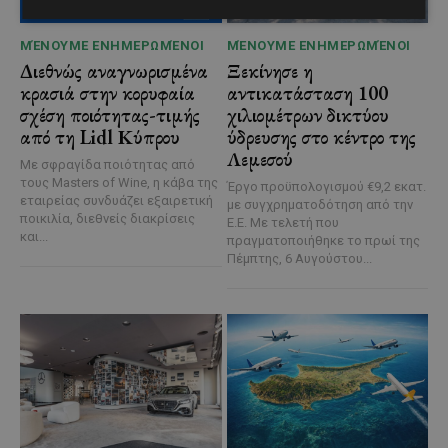
ΜΈΝΟΥΜΕ ΕΝΗΜΕΡΩΜΈΝΟΙ
ΜΈΝΟΥΜΕ ΕΝΗΜΕΡΩΜΈΝΟΙ
Διεθνώς αναγνωρισμένα
Ξεκίνησε η
κρασιά στην κορυφαία
αντικατάσταση 100
σχέση ποιότητας-τιμής
χιλιομέτρων δικτύου
από τη Lidl Κύπρου
ύδρευσης στο κέντρο της
Λεμεσού
Με σφραγίδα ποιότητας από
τους Masters of Wine, η κάβα της
Έργο προϋπολογισμού €9,2 εκατ.
εταιρείας συνδυάζει εξαιρετική
με συγχρηματοδότηση από την
ποικιλία, διεθνείς διακρίσεις
Ε.Ε. Με τελετή που
και...
πραγματοποιήθηκε το πρωί της
Πέμπτης, 6 Αυγούστου...