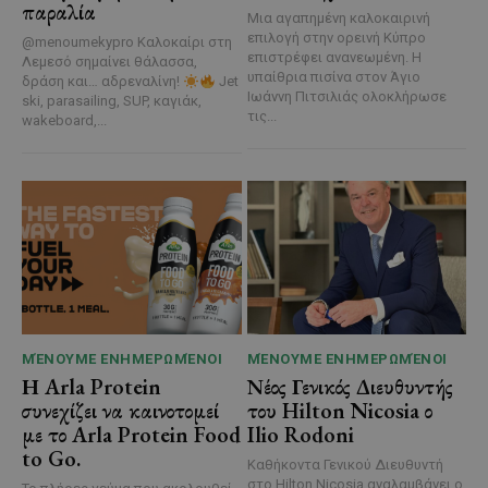
παραλία
Μια αγαπημένη καλοκαιρινή
επιλογή στην ορεινή Κύπρο
@menoumekypro Καλοκαίρι στη
επιστρέφει ανανεωμένη. Η
Λεμεσό σημαίνει θάλασσα,
υπαίθρια πισίνα στον Άγιο
δράση και… αδρεναλίνη!
Jet
Ιωάννη Πιτσιλιάς ολοκλήρωσε
ski, parasailing, SUP, καγιάκ,
τις...
wakeboard,...
ΜΈΝΟΥΜΕ ΕΝΗΜΕΡΩΜΈΝΟΙ
ΜΈΝΟΥΜΕ ΕΝΗΜΕΡΩΜΈΝΟΙ
Η Arla Protein
Νέος Γενικός Διευθυντής
συνεχίζει να καινοτομεί
του Hilton Nicosia ο
με το Arla Protein Food
Ilio Rodoni
to Go.
Καθήκοντα Γενικού Διευθυντή
στο Hilton Nicosia αναλαμβάνει ο