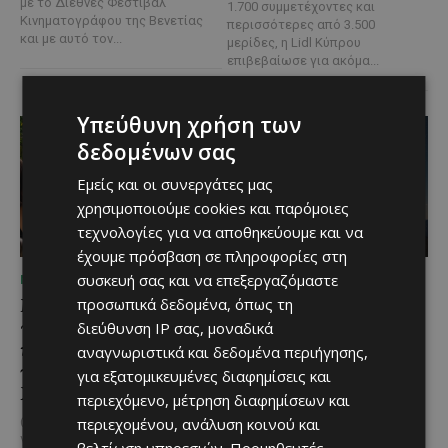
με το Διεθνές Φεστιβάλ
1.700 συμμετέχοντες και
Κινηματογράφου της Βενετίας
περισσότερες από 3.500
και με αυτό τον...
μερίδες, η Lidl Κύπρου
επιβεβαίωσε για ακόμα...
Υπεύθυνη χρήση των
δεδομένων σας
Εμείς και οι συνεργάτες μας
χρησιμοποιούμε cookies και παρόμοιες
τεχνολογίες για να αποθηκεύουμε και να
έχουμε πρόσβαση σε πληροφορίες στη
συσκευή σας και να επεξεργαζόμαστε
ΜΈΝΟΥΜΕ ΕΝΗΜΕΡΩΜΈΝΟΙ
ΜΈΝΟΥΜΕ ΚΎΠΡΟ
Μια βραδιά γεμάτη
Βραδινή πεζοπορία στον
προσωπικά δεδομένα, όπως τη
παράδοση, μουσική και
Μαχαιρά με τον σκύλο
διεύθυνση IP σας, μοναδικά
κέφι στον Δελίκηπο για
σου και θέα τις Περσείδες
αναγνωριστικά και δεδομένα περιήγησης,
τη γιορτή του
για εξατομικευμένες διαφημίσεις και
Αν αγαπάς τις βόλτες στη φύση
Χρυσοσώτηρος
και δεν αποχωρίζεσαι ποτέ τον
περιεχόμενο, μέτρηση διαφημίσεων και
τετράποδο φίλο σου, τότε αυτή
@menoumekypro Μια βραδιά
περιεχομένου, ανάλυση κοινού και
η εμπειρία...
γεμάτη παράδοση, μουσική, χορό