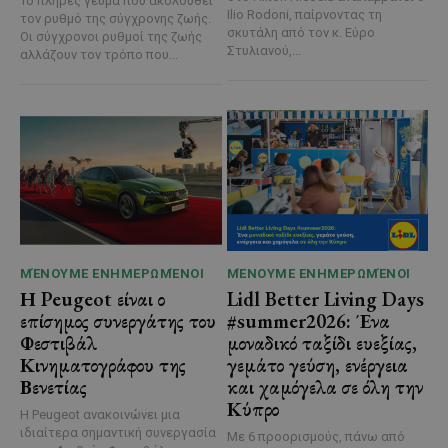
Το πλήρες γεύμα που ακολουθεί
Ilio Rodoni, παίρνοντας τη
τον ρυθμό της σύγχρονης ζωής.
σκυτάλη από τον κ. Εύρο
Οι σύγχρονοι ρυθμοί της ζωής
Στυλιανού,...
αλλάζουν τον τρόπο που...
ΜΈΝΟΥΜΕ ΕΝΗΜΕΡΩΜΈΝΟΙ
ΜΈΝΟΥΜΕ ΕΝΗΜΕΡΩΜΈΝΟΙ
Η Peugeot είναι ο
Lidl Better Living Days
επίσημος συνεργάτης του
#summer2026: Ένα
Φεστιβάλ
μοναδικό ταξίδι ευεξίας,
Κινηματογράφου της
γεμάτο γεύση, ενέργεια
Βενετίας
και χαμόγελα σε όλη την
Κύπρο
Η Peugeot ανακοινώνει μια
ιδιαίτερα σημαντική συνεργασία
Με 6 προορισμούς, πάνω από