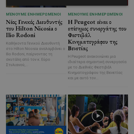
ΜΈΝΟΥΜΕ ΕΝΗΜΕΡΩΜΈΝΟΙ
ΜΈΝΟΥΜΕ ΕΝΗΜΕΡΩΜΈΝΟΙ
Νέος Γενικός Διευθυντής
Η Peugeot είναι ο
του Hilton Nicosia ο
επίσημος συνεργάτης του
Ilio Rodoni
Φεστιβάλ
Κινηματογράφου της
Καθήκοντα Γενικού Διευθυντή
Βενετίας
στο Hilton Nicosia αναλαμβάνει ο
Ilio Rodoni, παίρνοντας τη
Η Peugeot ανακοινώνει μια
σκυτάλη από τον κ. Εύρο
ιδιαίτερα σημαντική συνεργασία
Στυλιανού,...
με το Διεθνές Φεστιβάλ
Κινηματογράφου της Βενετίας
και με αυτό τον...