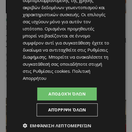
συμπεριλαμβανομένης της χρήσης
ακριβών δεδομένων γεωεντοπισμού και
χαρακτηριστικών συσκευής. Οι επιλογές
ΜΈΝΟΥΜΕ ΚΎΠΡΟ
ΜΈΝΟΥΜΕ ΕΝΗΜΕΡΩΜΈΝΟΙ
σας ισχύουν μόνο για αυτόν τον
Η αγαπημένη πισίνα του
Η Arla Protein
ιστότοπο. Ορισμένοι προμηθευτές
Αγίου Ιωάννη Πιτσιλιάς
συνεχίζει να καινοτομεί
μπορεί να βασίζονται σε έννομο
ανοίγει ξανά – Έτοιμη
με το Arla Protein Food
συμφέρον αντί για συγκατάθεση· έχετε το
να υποδεχθεί το κοινό
to Go.
δικαίωμα να αντιταχθείτε στις
Ρυθμίσεις
Μια αγαπημένη καλοκαιρινή
Το πλήρες γεύμα που ακολουθεί
διαφήμισης
. Μπορείτε να ανακαλέσετε τη
επιλογή στην ορεινή Κύπρο
τον ρυθμό της σύγχρονης ζωής.
συγκατάθεσή σας οποιαδήποτε στιγμή
επιστρέφει ανανεωμένη. Η
Οι σύγχρονοι ρυθμοί της ζωής
στις
Ρυθμίσεις cookies
.
Πολιτική
υπαίθρια πισίνα στον Άγιο
αλλάζουν τον τρόπο που...
Ιωάννη Πιτσιλιάς ολοκλήρωσε
Απορρήτου
τις...
ΑΠΟΔΟΧΉ ΌΛΩΝ
ΑΠΌΡΡΙΨΗ ΌΛΩΝ
ΕΜΦΆΝΙΣΗ ΛΕΠΤΟΜΕΡΕΙΏΝ