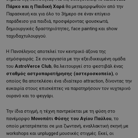
Πάρκο και η Παιδική Χαρά
θα μεταμορφωθούν από την
Παρασκευή και για όλο το 3ήμερο σε έναν επίγειο
παράδεισο για παιδιά, προσφέροντας φουσκωτά,
δημιουργικές δραστηριότητες, face painting και show
ταχυδαχτυλουργού.
Η Πανσέληνος αποτελεί τον κεντρικό άξονα της
ατμόσφαιράς. Σε συνεργασία με την εξειδικευμένη ομάδα
του
AstroVerce
Club
, θα λειτουργεί στο φεστιβάλ ένας
σταθμός αστροπαρατήρησης (αστεροσκοπείο)
, ο
οποίος θα αποτελέσει ένα ιδιαίτερο attraction, δίνοντας την
ευκαιρία στους επισκέπτες να παρατηρήσουν τον νυχτερινό
ουρανό και το φεγγάρι.
Την ίδια στιγμή, η τέχνη παντρεύεται με τη φύση στο
πανέμορφο
Μονοπάτι Φύσης του Αγίου Παύλου
, το
οποίο μετατρέπεται σε μια ζωντανή, εναλλακτική σκηνή με
workshops και unplugged μουσικές στιγμές. Εκεί, οι