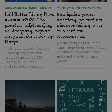
ΜΈΝΟΥΜΕ ΕΝΗΜΕΡΩΜΈΝΟΙ
ΜΈΝΟΥΜΕ ΕΝΗΜΕΡΩΜΈΝΟΙ
Lidl Better Living Days
Μια βραδιά γεμάτη
#summer2026: Ένα
παράδοση, μουσική και
μοναδικό ταξίδι ευεξίας,
κέφι στον Δελίκηπο για
γεμάτο γεύση, ενέργεια
τη γιορτή του
και χαμόγελα σε όλη την
Χρυσοσώτηρος
Κύπρο
@menoumekypro Μια βραδιά
γεμάτη παράδοση, μουσική, χορό
Με 6 προορισμούς, πάνω από
και αυθεντικές γεύσεις στον
1.700 συμμετέχοντες και
Δελίκηπο!
Το κρητικό
περισσότερες από 3.500
γλέντι,...
μερίδες, η Lidl Κύπρου
επιβεβαίωσε για ακόμα...