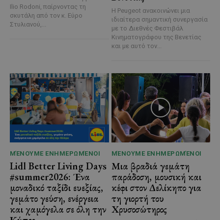
Ilio Rodoni, παίρνοντας τη
Η Peugeot ανακοινώνει μια
σκυτάλη από τον κ. Εύρο
ιδιαίτερα σημαντική συνεργασία
Στυλιανού,...
με το Διεθνές Φεστιβάλ
Κινηματογράφου της Βενετίας
και με αυτό τον...
ΜΈΝΟΥΜΕ ΕΝΗΜΕΡΩΜΈΝΟΙ
ΜΈΝΟΥΜΕ ΕΝΗΜΕΡΩΜΈΝΟΙ
Lidl Better Living Days
Μια βραδιά γεμάτη
#summer2026: Ένα
παράδοση, μουσική και
μοναδικό ταξίδι ευεξίας,
κέφι στον Δελίκηπο για
γεμάτο γεύση, ενέργεια
τη γιορτή του
και χαμόγελα σε όλη την
Χρυσοσώτηρος
Κύπρο