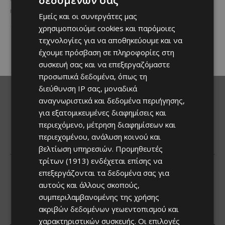
τετράποδο φίλο σου, τότε αυτή
Μία από τις πιο γευστικές
η εμπειρία...
Εμείς και οι συνεργάτες μας
εκδηλώσεις του καλοκαιριού
επιστρέφει στα Λεύκαρα,
χρησιμοποιούμε cookies και παρόμοιες
προσκαλώντας μικρούς και
τεχνολογίες για να αποθηκεύουμε και να
μεγάλους να απολαύσουν
έχουμε πρόσβαση σε πληροφορίες στη
μοναδικές...
συσκευή σας και να επεξεργαζόμαστε
προσωπικά δεδομένα, όπως τη
διεύθυνση IP σας, μοναδικά
αναγνωριστικά και δεδομένα περιήγησης,
για εξατομικευμένες διαφημίσεις και
περιεχόμενο, μέτρηση διαφημίσεων και
περιεχομένου, ανάλυση κοινού και
βελτίωση υπηρεσιών.
Προμηθευτές
τρίτων (1913)
ενδέχεται επίσης να
επεξεργάζονται τα δεδομένα σας για
αυτούς και άλλους σκοπούς,
συμπεριλαμβανομένης της χρήσης
ακριβών δεδομένων γεωεντοπισμού και
χαρακτηριστικών συσκευής. Οι επιλογές