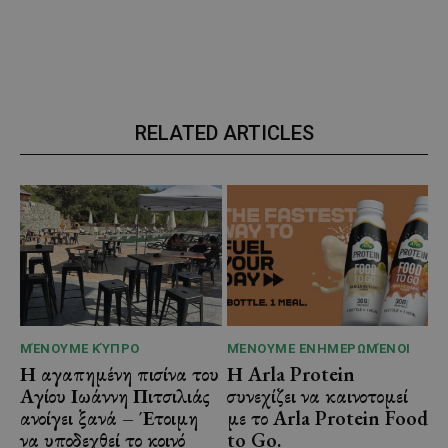
RELATED ARTICLES
ΜΈΝΟΥΜΕ ΚΎΠΡΟ
ΜΈΝΟΥΜΕ ΕΝΗΜΕΡΩΜΈΝΟΙ
Η αγαπημένη πισίνα του
Η Arla Protein
Αγίου Ιωάννη Πιτσιλιάς
συνεχίζει να καινοτομεί
ανοίγει ξανά – Έτοιμη
με το Arla Protein Food
να υποδεχθεί το κοινό
to Go.