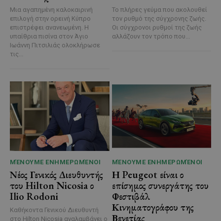
Μια αγαπημένη καλοκαιρινή
Το πλήρες γεύμα που ακολουθεί
επιλογή στην ορεινή Κύπρο
τον ρυθμό της σύγχρονης ζωής.
επιστρέφει ανανεωμένη. Η
Οι σύγχρονοι ρυθμοί της ζωής
υπαίθρια πισίνα στον Άγιο
αλλάζουν τον τρόπο που...
Ιωάννη Πιτσιλιάς ολοκλήρωσε
τις...
ΜΈΝΟΥΜΕ ΕΝΗΜΕΡΩΜΈΝΟΙ
ΜΈΝΟΥΜΕ ΕΝΗΜΕΡΩΜΈΝΟΙ
Νέος Γενικός Διευθυντής
Η Peugeot είναι ο
του Hilton Nicosia ο
επίσημος συνεργάτης του
Ilio Rodoni
Φεστιβάλ
Κινηματογράφου της
Καθήκοντα Γενικού Διευθυντή
Βενετίας
στο Hilton Nicosia αναλαμβάνει ο