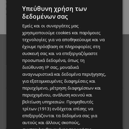
Κύπρου και διαχρονικά...
όνομά τους έγινε συνώνυμο της
Υπεύθυνη χρήση των
ίδιας της ιστορίας του
αυτοκινήτου. Η...
δεδομένων σας
Εμείς και οι συνεργάτες μας
χρησιμοποιούμε cookies και παρόμοιες
τεχνολογίες για να αποθηκεύουμε και να
έχουμε πρόσβαση σε πληροφορίες στη
συσκευή σας και να επεξεργαζόμαστε
προσωπικά δεδομένα, όπως τη
διεύθυνση IP σας, μοναδικά
αναγνωριστικά και δεδομένα περιήγησης,
για εξατομικευμένες διαφημίσεις και
περιεχόμενο, μέτρηση διαφημίσεων και
περιεχομένου, ανάλυση κοινού και
βελτίωση υπηρεσιών.
Προμηθευτές
τρίτων (1913)
ενδέχεται επίσης να
επεξεργάζονται τα δεδομένα σας για
αυτούς και άλλους σκοπούς,