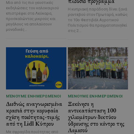
πλούσιο πρόγραμμα
Μία από τις πιο γευστικές
εκδηλώσεις του καλοκαιριού
Η κυπριακή παράδοση δίνει ξανά
επιστρέφει στα Λεύκαρα,
ραντεβού στον Πρωταρά, καθώς
προσκαλώντας μικρούς και
το 10ο Φεστιβάλ Αγροτικού
μεγάλους να απολαύσουν
Πολιτισμού θα πραγματοποιηθεί
μοναδικές...
στις 2...
ΜΈΝΟΥΜΕ ΕΝΗΜΕΡΩΜΈΝΟΙ
ΜΈΝΟΥΜΕ ΕΝΗΜΕΡΩΜΈΝΟΙ
Διεθνώς αναγνωρισμένα
Ξεκίνησε η
κρασιά στην κορυφαία
αντικατάσταση 100
σχέση ποιότητας-τιμής
χιλιομέτρων δικτύου
από τη Lidl Κύπρου
ύδρευσης στο κέντρο της
Λεμεσού
Με σφραγίδα ποιότητας από