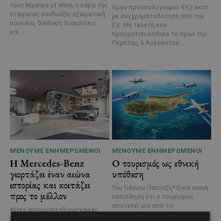
τους Masters of Wine, η κάβα της
Έργο προϋπολογισμού €9,2 εκατ.
εταιρείας συνδυάζει εξαιρετική
με συγχρηματοδότηση από την
ποικιλία, διεθνείς διακρίσεις
Ε.Ε. Με τελετή που
και...
πραγματοποιήθηκε το πρωί της
Πέμπτης, 6 Αυγούστου...
ΜΈΝΟΥΜΕ ΕΝΗΜΕΡΩΜΈΝΟΙ
ΜΈΝΟΥΜΕ ΕΝΗΜΕΡΩΜΈΝΟΙ
Η Mercedes-Benz
Ο τουρισμός ως εθνική
γιορτάζει έναν αιώνα
υπόθεση
ιστορίας και κοιτάζει
Του Γιάννου Πανταζή* Είναι κοινή
προς το μέλλον
πεποίθηση ότι ο τουρισμός
αποτελεί μία από τις
Λίγες αυτοκινητοβιομηχανίες
σημαντικότερες βιομηχανίες της
μπορούν να ισχυριστούν ότι το