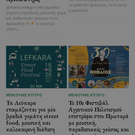
τετράποδο φίλο σου, τότε αυτή
@menoumekypro Μια βραδιά
η εμπειρία...
γεμάτη παράδοση, μουσική, χορό
και αυθεντικές γεύσεις στον
Δελίκηπο!
Το κρητικό
γλέντι,...
ΜΈΝΟΥΜΕ ΚΎΠΡΟ
ΜΈΝΟΥΜΕ ΚΎΠΡΟ
Τα Λεύκαρα
Το 10ο Φεστιβάλ
ετοιμάζονται για μία
Αγροτικού Πολιτισμού
βραδιά γεμάτη street
επιστρέφει στον Πρωταρά
food, μουσική και
με μουσική,
καλοκαιρινή διάθεση
παραδοσιακές γεύσεις και