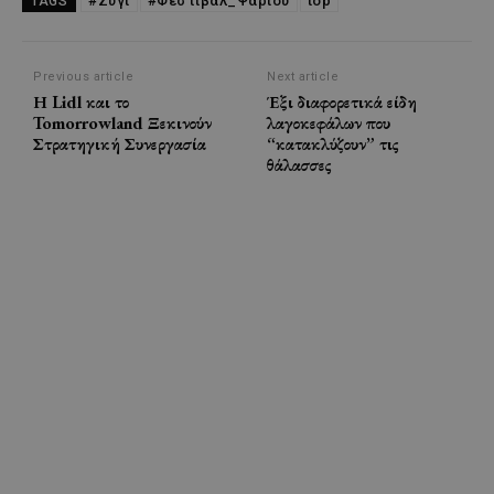
#Ζύγι
#Φεστιβάλ_Ψαριού
top
TAGS
Previous article
Next article
Η Lidl και το
Έξι διαφορετικά είδη
Tomorrowland Ξεκινούν
λαγοκεφάλων που
Στρατηγική Συνεργασία
“κατακλύζουν” τις
θάλασσες