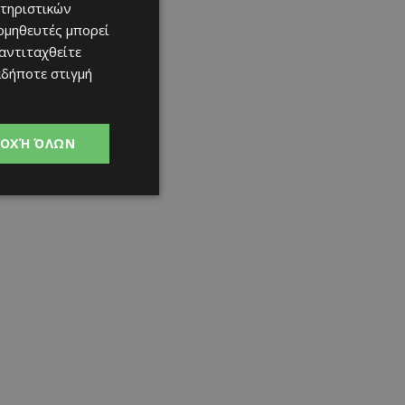
τηριστικών
ομηθευτές μπορεί
 αντιταχθείτε
αδήποτε στιγμή
ΟΧΉ ΌΛΩΝ