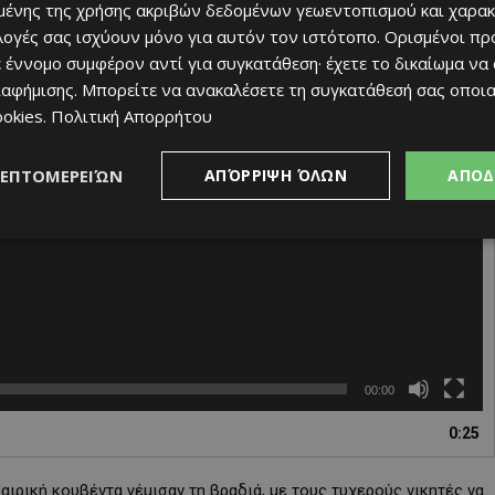
ένης της χρήσης ακριβών δεδομένων γεωεντοπισμού και χαρακ
ιλογές σας ισχύουν μόνο για αυτόν τον ιστότοπο. Ορισμένοι πρ
 έννομο συμφέρον αντί για συγκατάθεση· έχετε το δικαίωμα να
ιαφήμισης
. Μπορείτε να ανακαλέσετε τη συγκατάθεσή σας οποι
ookies
.
Πολιτική Απορρήτου
ΛΕΠΤΟΜΕΡΕΙΏΝ
ΑΠΌΡΡΙΨΗ ΌΛΩΝ
ΑΠΟΔ
00:00
0:25
ιρική κουβέντα γέμισαν τη βραδιά, με τους τυχερούς νικητές να