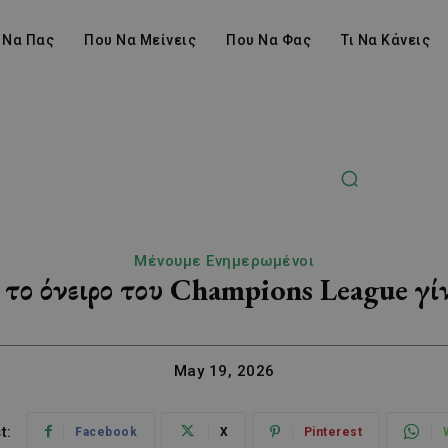
 Να Πας
Που Να Μείνεις
Που Να Φας
Τι Να Κάνεις
Μένουμε Ενημερωμένοι
 το όνειρο του Champions League γί
May 19, 2026
t:
Facebook
X
Pinterest