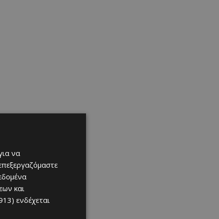
για να
 επεξεργαζόμαστε
δεδομένα
εων και
913)
ενδέχεται