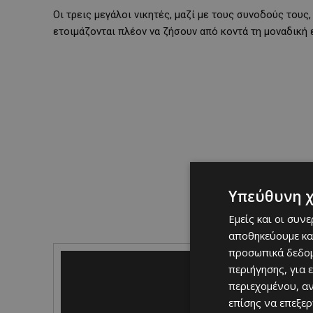
Οι τρεις μεγάλοι νικητές, μαζί με τους συνοδούς τους
ετοιμάζονται πλέον να ζήσουν από κοντά τη μοναδική 
Υπεύθυνη 
Εμείς και οι συν
αποθηκεύουμε κα
προσωπικά δεδομ
V
περιήγησης, για 
i
περιεχομένου, α
d
e
επίσης να επεξε