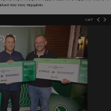
τελικό που τους περιμένει.
1
of 7