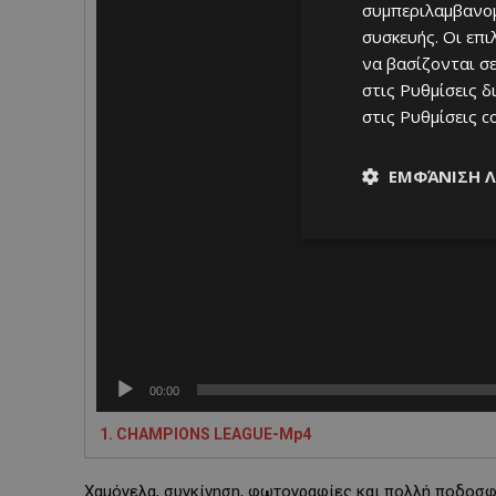
o
συμπεριλαμβανομ
P
συσκευής. Οι επ
l
να βασίζονται σε
a
στις
Ρυθμίσεις δ
y
στις
Ρυθμίσεις c
e
r
ΕΜΦΆΝΙΣΗ 
00:00
1.
CHAMPIONS LEAGUE-Mp4
Χαμόγελα, συγκίνηση, φωτογραφίες και πολλή ποδοσφα