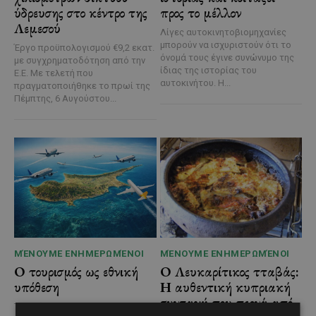
ύδρευσης στο κέντρο της
προς το μέλλον
Λεμεσού
Λίγες αυτοκινητοβιομηχανίες
μπορούν να ισχυριστούν ότι το
Έργο προϋπολογισμού €9,2 εκατ.
όνομά τους έγινε συνώνυμο της
με συγχρηματοδότηση από την
ίδιας της ιστορίας του
Ε.Ε. Με τελετή που
αυτοκινήτου. Η...
πραγματοποιήθηκε το πρωί της
Πέμπτης, 6 Αυγούστου...
ΜΈΝΟΥΜΕ ΕΝΗΜΕΡΩΜΈΝΟΙ
ΜΈΝΟΥΜΕ ΕΝΗΜΕΡΩΜΈΝΟΙ
Ο τουρισμός ως εθνική
Ο Λευκαρίτικος τταβάς:
υπόθεση
Η αυθεντική κυπριακή
συνταγή που περνά από
Του Γιάννου Πανταζή* Είναι κοινή