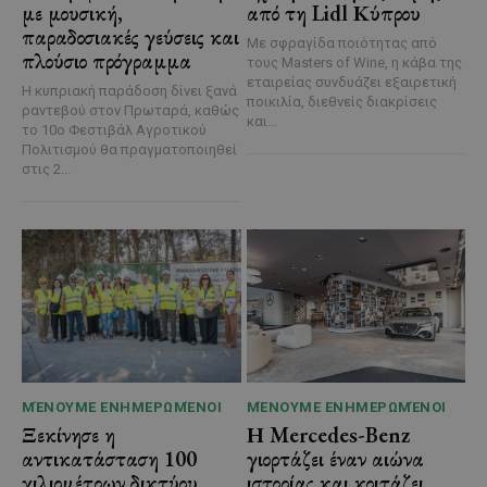
με μουσική,
από τη Lidl Κύπρου
παραδοσιακές γεύσεις και
Με σφραγίδα ποιότητας από
πλούσιο πρόγραμμα
τους Masters of Wine, η κάβα της
εταιρείας συνδυάζει εξαιρετική
Η κυπριακή παράδοση δίνει ξανά
ποικιλία, διεθνείς διακρίσεις
ραντεβού στον Πρωταρά, καθώς
και...
το 10ο Φεστιβάλ Αγροτικού
Πολιτισμού θα πραγματοποιηθεί
στις 2...
ΜΈΝΟΥΜΕ ΕΝΗΜΕΡΩΜΈΝΟΙ
ΜΈΝΟΥΜΕ ΕΝΗΜΕΡΩΜΈΝΟΙ
Ξεκίνησε η
Η Mercedes-Benz
αντικατάσταση 100
γιορτάζει έναν αιώνα
χιλιομέτρων δικτύου
ιστορίας και κοιτάζει