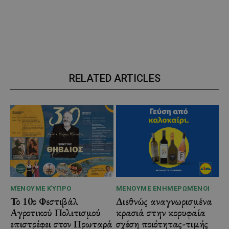
RELATED ARTICLES
ΜΈΝΟΥΜΕ ΚΎΠΡΟ
ΜΈΝΟΥΜΕ ΕΝΗΜΕΡΩΜΈΝΟΙ
Το 10ο Φεστιβάλ
Διεθνώς αναγνωρισμένα
Αγροτικού Πολιτισμού
κρασιά στην κορυφαία
επιστρέφει στον Πρωταρά
σχέση ποιότητας-τιμής