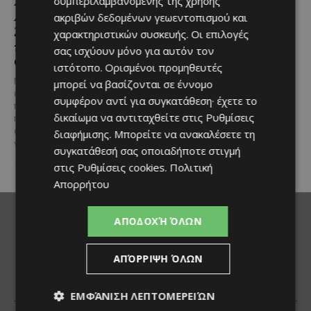
Αλαμινού με
Ευημερίας
συμπεριλαμβανομένης της χρήσης
Αδειοδοτημένη
ακριβών δεδομένων γεωεντοπισμού και
Το έργο υλοποιείται στο πλαίσιο
Ξενοδοχειακή Ανάπτυξη
του Προγράμματος Πολιτικής
χαρακτηριστικών συσκευής. Οι επιλογές
και Πανοραμική Θέα της
Συνοχής «ΘΑΛΕΙΑ2021-2027», με
σας ισχύουν μόνο για αυτόν τον
τη συγχρηματοδότησης της ΕΕ
Θάλασσας
ιστότοπο. Ορισμένοι προμηθευτές
Σε μία από τις...
Μια εξαιρετικά σπάνια
μπορεί να βασίζονται σε έννομο
επενδυτική ευκαιρία
συμφέρον αντί για συγκατάθεση· έχετε το
παρουσιάζεται στην παραλιακή
δικαίωμα να αντιταχθείτε στις
Ρυθμίσεις
περιοχή του Αλαμινού, στην
επαρχία Λάρνακας. Πρόκειται
διαφήμισης
. Μπορείτε να ανακαλέσετε τη
για τρία συνεχόμενα...
συγκατάθεσή σας οποιαδήποτε στιγμή
στις
Ρυθμίσεις cookies
.
Πολιτική
Απορρήτου
ΑΠΟΔΟΧΉ ΌΛΩΝ
ΑΠΌΡΡΙΨΗ ΌΛΩΝ
ΕΜΦΆΝΙΣΗ ΛΕΠΤΟΜΕΡΕΙΏΝ