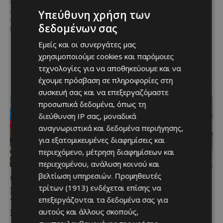
γενιά σε γενιά
πεποίθηση ότι ο τουρισμός
αποτελεί μία από τις
Υπεύθυνη χρήση των
Ανάμεσα στα πιο
σημαντικότερες βιομηχανίες της
χαρακτηριστικά φαγητά της
δεδομένων σας
Κύπρου και διαχρονικά...
κυπριακής παραδοσιακής
κουζίνας ξεχωρίζει ο
Εμείς και οι συνεργάτες μας
Λευκαρίτικος τταβάς, ένα
χρησιμοποιούμε cookies και παρόμοιες
φαγητό που συνδέεται
τεχνολογίες για να αποθηκεύουμε και να
άρρηκτα...
έχουμε πρόσβαση σε πληροφορίες στη
συσκευή σας και να επεξεργαζόμαστε
προσωπικά δεδομένα, όπως τη
διεύθυνση IP σας, μοναδικά
αναγνωριστικά και δεδομένα περιήγησης,
για εξατομικευμένες διαφημίσεις και
περιεχόμενο, μέτρηση διαφημίσεων και
περιεχομένου, ανάλυση κοινού και
βελτίωση υπηρεσιών.
Προμηθευτές
ΜΈΝΟΥΜΕ ΕΝΗΜΕΡΩΜΈΝΟΙ
ΜΈΝΟΥΜΕ ΕΝΗΜΕΡΩΜΈΝΟΙ
τρίτων (1913)
ενδέχεται επίσης να
Εμβληματική
Επένδυση €31 εκατ. για
επεξεργάζονται τα δεδομένα σας για
Τουριστική Έκταση στην
εκσυγχρονισμό των
Παραλιακή Ζώνη
Υπηρεσιών Κοινωνικής
αυτούς και άλλους σκοπούς,