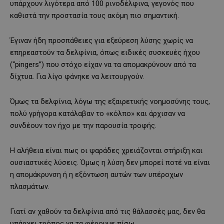
υπάρχουν λιγότερα από 100 ρινοδέλφινα, γεγονός που
καθιστά την προστασία τους ακόμη πιο σημαντική.
Έγιναν ήδη προσπάθειες για εξεύρεση λύσης χωρίς να
επηρεαστούν τα δελφίνια, όπως ειδικές συσκευές ήχου
(“pingers”) που στόχο είχαν να τα απομακρύνουν από τα
δίχτυα. Για λίγο φάνηκε να λειτουργούν.
Όμως τα δελφίνια, λόγω της εξαιρετικής νοημοσύνης τους,
πολύ γρήγορα κατάλαβαν το «κόλπο» και άρχισαν να
συνδέουν τον ήχο με την παρουσία τροφής.
Η αλήθεια είναι πως οι ψαράδες χρειάζονται στήριξη και
ουσιαστικές λύσεις. Όμως η λύση δεν μπορεί ποτέ να είναι
η απομάκρυνση ή η εξόντωση αυτών των υπέροχων
πλασμάτων.
Γιατί αν χαθούν τα δελφίνια από τις θάλασσές μας, δεν θα
υπάρχει τρόπος να τα φέρουμε πίσω.