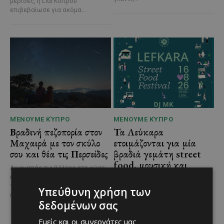
μερίδες, η Lidl Κύπρου
επιβεβαίωσε για ακόμα...
ΜΈΝΟΥΜΕ ΚΎΠΡΟ
ΜΈΝΟΥΜΕ ΚΎΠΡΟ
Βραδινή πεζοπορία στον
Τα Λεύκαρα
Μαχαιρά με τον σκύλο
ετοιμάζονται για μία
σου και θέα τις Περσείδες
βραδιά γεμάτη street
food, μουσική και
Αν αγαπάς τις βόλτες στη φύση
καλοκαιρινή διάθεση
και δεν αποχωρίζεσαι ποτέ τον
τετράποδο φίλο σου, τότε αυτή
Υπεύθυνη χρήση των
Μία από τις πιο γευστικές
η εμπειρία...
εκδηλώσεις του καλοκαιριού
δεδομένων σας
επιστρέφει στα Λεύκαρα,
προσκαλώντας μικρούς και
Εμείς και οι συνεργάτες μας