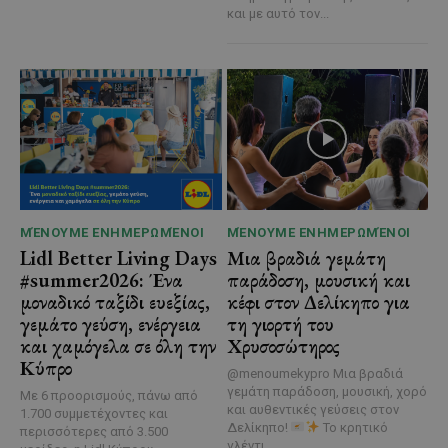
και με αυτό τον...
ΜΈΝΟΥΜΕ ΕΝΗΜΕΡΩΜΈΝΟΙ
ΜΈΝΟΥΜΕ ΕΝΗΜΕΡΩΜΈΝΟΙ
Lidl Better Living Days
Μια βραδιά γεμάτη
#summer2026: Ένα
παράδοση, μουσική και
μοναδικό ταξίδι ευεξίας,
κέφι στον Δελίκηπο για
γεμάτο γεύση, ενέργεια
τη γιορτή του
και χαμόγελα σε όλη την
Χρυσοσώτηρος
Κύπρο
@menoumekypro Μια βραδιά
γεμάτη παράδοση, μουσική, χορό
Με 6 προορισμούς, πάνω από
και αυθεντικές γεύσεις στον
1.700 συμμετέχοντες και
Δελίκηπο!
Το κρητικό
περισσότερες από 3.500
γλέντι,...