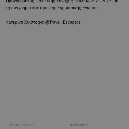
Προγράμματος Πολιτικής Συνοχής “ΘΑλΕΙΑ 2021-2027” με
τη συγχρηματοδότηση της Ευρωπαϊκής Ένωσης.
Κατερίνα Χριστοφή: @Travel_Escapers_
Previous article
Next article