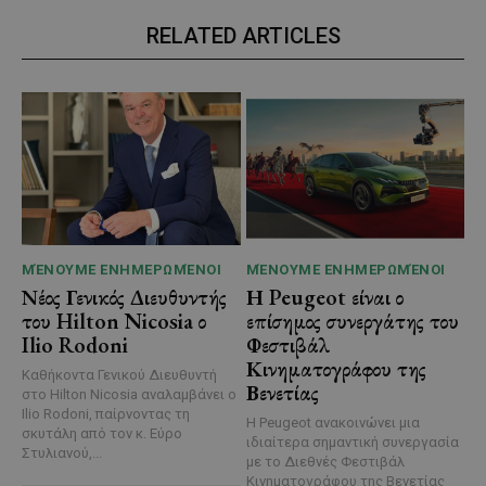
RELATED ARTICLES
ΜΈΝΟΥΜΕ ΕΝΗΜΕΡΩΜΈΝΟΙ
ΜΈΝΟΥΜΕ ΕΝΗΜΕΡΩΜΈΝΟΙ
Νέος Γενικός Διευθυντής
Η Peugeot είναι ο
του Hilton Nicosia ο
επίσημος συνεργάτης του
Ilio Rodoni
Φεστιβάλ
Κινηματογράφου της
Καθήκοντα Γενικού Διευθυντή
Βενετίας
στο Hilton Nicosia αναλαμβάνει ο
Ilio Rodoni, παίρνοντας τη
Η Peugeot ανακοινώνει μια
σκυτάλη από τον κ. Εύρο
ιδιαίτερα σημαντική συνεργασία
Στυλιανού,...
με το Διεθνές Φεστιβάλ
Κινηματογράφου της Βενετίας