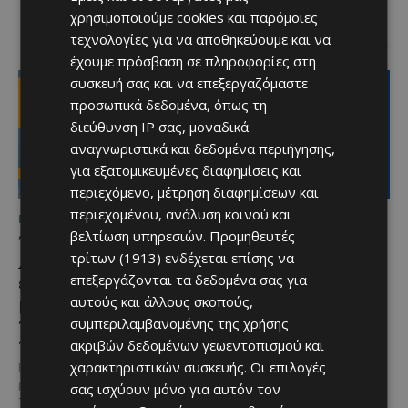
μεγάλους να απολαύσουν
χρησιμοποιούμε cookies και παρόμοιες
μοναδικές...
τεχνολογίες για να αποθηκεύουμε και να
έχουμε πρόσβαση σε πληροφορίες στη
συσκευή σας και να επεξεργαζόμαστε
προσωπικά δεδομένα, όπως τη
διεύθυνση IP σας, μοναδικά
αναγνωριστικά και δεδομένα περιήγησης,
για εξατομικευμένες διαφημίσεις και
περιεχόμενο, μέτρηση διαφημίσεων και
περιεχομένου, ανάλυση κοινού και
ΜΈΝΟΥΜΕ ΚΎΠΡΟ
ΜΈΝΟΥΜΕ ΕΝΗΜΕΡΩΜΈΝΟΙ
βελτίωση υπηρεσιών.
Προμηθευτές
Το 10ο Φεστιβάλ
Διεθνώς αναγνωρισμένα
τρίτων (1913)
ενδέχεται επίσης να
Αγροτικού Πολιτισμού
κρασιά στην κορυφαία
επεξεργάζονται τα δεδομένα σας για
επιστρέφει στον Πρωταρά
σχέση ποιότητας-τιμής
με μουσική,
από τη Lidl Κύπρου
αυτούς και άλλους σκοπούς,
παραδοσιακές γεύσεις και
συμπεριλαμβανομένης της χρήσης
Με σφραγίδα ποιότητας από
πλούσιο πρόγραμμα
ακριβών δεδομένων γεωεντοπισμού και
τους Masters of Wine, η κάβα της
εταιρείας συνδυάζει εξαιρετική
χαρακτηριστικών συσκευής. Οι επιλογές
Η κυπριακή παράδοση δίνει ξανά
ποικιλία, διεθνείς διακρίσεις
ραντεβού στον Πρωταρά, καθώς
σας ισχύουν μόνο για αυτόν τον
και...
το 10ο Φεστιβάλ Αγροτικού