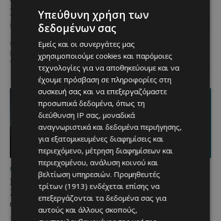
και χαμόγελα σε όλη την
Χρυσοσώτηρος
Κύπρο
Υπεύθυνη χρήση των
@menoumekypro Μια βραδιά
γεμάτη παράδοση, μουσική, χορό
δεδομένων σας
Με 6 προορισμούς, πάνω από
και αυθεντικές γεύσεις στον
1.700 συμμετέχοντες και
Δελίκηπο!
Το κρητικό
Εμείς και οι συνεργάτες μας
περισσότερες από 3.500
γλέντι,...
μερίδες, η Lidl Κύπρου
χρησιμοποιούμε cookies και παρόμοιες
επιβεβαίωσε για ακόμα...
τεχνολογίες για να αποθηκεύουμε και να
έχουμε πρόσβαση σε πληροφορίες στη
συσκευή σας και να επεξεργαζόμαστε
προσωπικά δεδομένα, όπως τη
διεύθυνση IP σας, μοναδικά
αναγνωριστικά και δεδομένα περιήγησης,
για εξατομικευμένες διαφημίσεις και
περιεχόμενο, μέτρηση διαφημίσεων και
περιεχομένου, ανάλυση κοινού και
ΜΈΝΟΥΜΕ ΚΎΠΡΟ
ΜΈΝΟΥΜΕ ΚΎΠΡΟ
βελτίωση υπηρεσιών.
Προμηθευτές
Βραδινή πεζοπορία στον
Τα Λεύκαρα
τρίτων (1913)
ενδέχεται επίσης να
Μαχαιρά με τον σκύλο
ετοιμάζονται για μία
επεξεργάζονται τα δεδομένα σας για
σου και θέα τις Περσείδες
βραδιά γεμάτη street
αυτούς και άλλους σκοπούς,
food, μουσική και
Αν αγαπάς τις βόλτες στη φύση