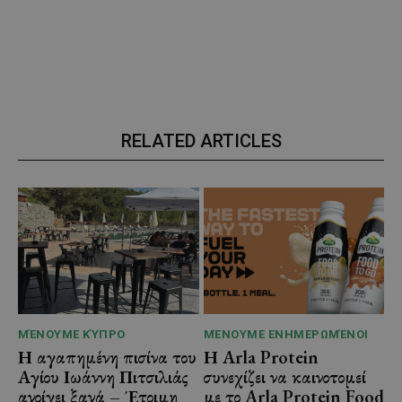
RELATED ARTICLES
ΜΈΝΟΥΜΕ ΚΎΠΡΟ
ΜΈΝΟΥΜΕ ΕΝΗΜΕΡΩΜΈΝΟΙ
Η αγαπημένη πισίνα του
Η Arla Protein
Αγίου Ιωάννη Πιτσιλιάς
συνεχίζει να καινοτομεί
ανοίγει ξανά – Έτοιμη
με το Arla Protein Food