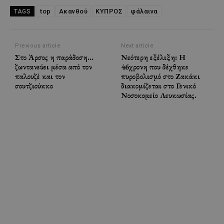
top
Ακανθού
ΚΥΠΡΟΣ
φάλαινα
TAGS
Previous article
Next article
Στο Άρσος η παράδοση…
Νεότερη εξέλιξη: Η
ζωντανεύει μέσα από τον
46χρονη που δέχθηκε
παλουζέ και τον
πυροβολισμό στο Ζακάκι
σουτζιούκκο
διακομίζεται στο Γενικό
Νοσοκομείο Λευκωσίας.