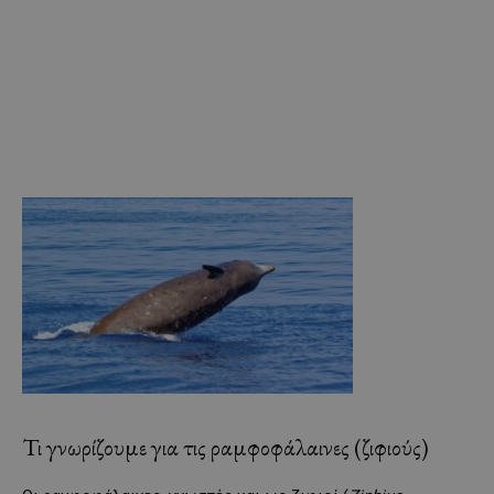
Τι γνωρίζουμε για τις ραμφοφάλαινες (ζιφιούς)