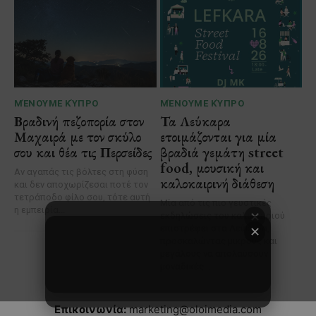
✕
Επικοινωνία:
marketing@oloimedia.com