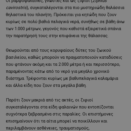
Οι ραμφοφάλαινες, γνωστές και ως ζιφιοί (
Ziphius
cavirostris
), συγκαταλέγονται στα πιο μυστηριώδη θαλάσσια
θηλαστικά του πλανήτη. Πρόκειται για κητώδη που ζουν
κυρίως σε πολύ βαθιά πελαγικά νερά, συνήθως σε βάθη άνω
των 1.000 μέτρων, γεγονός που καθιστά εξαιρετικά σπάνια
την παρατήρησή τους στην επιφάνεια της θάλασσας.
Θεωρούνται από τους κορυφαίους δύτες του ζωικού
βασιλείου, καθώς μπορούν να πραγματοποιούν καταδύσεις
που φτάνουν ακόμη και τα 2.000 μέτρα ή και περισσότερο,
παραμένοντας κάτω από το νερό για μεγάλο χρονικό
διάστημα. Τρέφονται κυρίως με βαθυπελαγικά καλαμάρια
και άλλα είδη που ζουν στα μεγάλα βάθη.
Παρότι ζουν μακριά από τις ακτές, οι ζιφιοί
συγκαταλέγονται στα είδη φαλαινών που εντοπίζονται
συχνότερα ξεβρασμένα στις παραλίες. Οι επιστήμονες
επισημαίνουν ότι τα αίτια μπορεί να ποικίλλουν και
περιλαμβάνουν ασθένειες, τραυματισμούς,