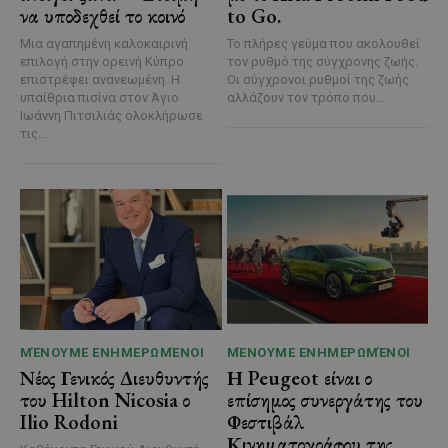
να υποδεχθεί το κοινό
to Go.
Μια αγαπημένη καλοκαιρινή
Το πλήρες γεύμα που ακολουθεί
επιλογή στην ορεινή Κύπρο
τον ρυθμό της σύγχρονης ζωής.
επιστρέφει ανανεωμένη. Η
Οι σύγχρονοι ρυθμοί της ζωής
υπαίθρια πισίνα στον Άγιο
αλλάζουν τον τρόπο που...
Ιωάννη Πιτσιλιάς ολοκλήρωσε
τις...
ΜΈΝΟΥΜΕ ΕΝΗΜΕΡΩΜΈΝΟΙ
ΜΈΝΟΥΜΕ ΕΝΗΜΕΡΩΜΈΝΟΙ
Νέος Γενικός Διευθυντής
Η Peugeot είναι ο
του Hilton Nicosia ο
επίσημος συνεργάτης του
Ilio Rodoni
Φεστιβάλ
Κινηματογράφου της