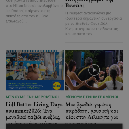
Καθήκοντα Γενικού Διευθυντή
Βενετίας
στο Hilton Nicosia αναλαμβάνει ο
Ilio Rodoni, παίρνοντας τη
Η Peugeot ανακοινώνει μια
σκυτάλη από τον κ. Εύρο
ιδιαίτερα σημαντική συνεργασία
Στυλιανού,...
με το Διεθνές Φεστιβάλ
Κινηματογράφου της Βενετίας
και με αυτό τον...
ΜΈΝΟΥΜΕ ΕΝΗΜΕΡΩΜΈΝΟΙ
ΜΈΝΟΥΜΕ ΕΝΗΜΕΡΩΜΈΝΟΙ
Lidl Better Living Days
Μια βραδιά γεμάτη
#summer2026: Ένα
παράδοση, μουσική και
μοναδικό ταξίδι ευεξίας,
κέφι στον Δελίκηπο για
γεμάτο γεύση, ενέργεια
τη γιορτή του