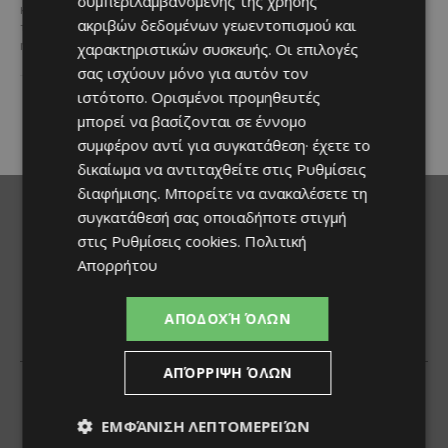
συμπεριλαμβανομένης της χρήσης
καλοκαιρινή διάθεση
και δεν αποχωρίζεσαι ποτέ τον
ακριβών δεδομένων γεωεντοπισμού και
τετράποδο φίλο σου, τότε αυτή
Μία από τις πιο γευστικές
η εμπειρία...
χαρακτηριστικών συσκευής. Οι επιλογές
εκδηλώσεις του καλοκαιριού
σας ισχύουν μόνο για αυτόν τον
επιστρέφει στα Λεύκαρα,
προσκαλώντας μικρούς και
ιστότοπο. Ορισμένοι προμηθευτές
μεγάλους να απολαύσουν
μπορεί να βασίζονται σε έννομο
μοναδικές...
συμφέρον αντί για συγκατάθεση· έχετε το
δικαίωμα να αντιταχθείτε στις
Ρυθμίσεις
διαφήμισης
. Μπορείτε να ανακαλέσετε τη
συγκατάθεσή σας οποιαδήποτε στιγμή
στις
Ρυθμίσεις cookies
.
Πολιτική
Απορρήτου
ΑΠΟΔΟΧΉ ΌΛΩΝ
ΑΠΌΡΡΙΨΗ ΌΛΩΝ
ΕΜΦΆΝΙΣΗ ΛΕΠΤΟΜΕΡΕΙΏΝ