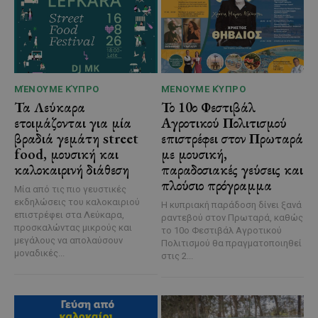
ΜΈΝΟΥΜΕ ΚΎΠΡΟ
ΜΈΝΟΥΜΕ ΚΎΠΡΟ
Τα Λεύκαρα
Το 10ο Φεστιβάλ
ετοιμάζονται για μία
Αγροτικού Πολιτισμού
βραδιά γεμάτη street
επιστρέφει στον Πρωταρά
food, μουσική και
με μουσική,
καλοκαιρινή διάθεση
παραδοσιακές γεύσεις και
πλούσιο πρόγραμμα
Μία από τις πιο γευστικές
εκδηλώσεις του καλοκαιριού
Η κυπριακή παράδοση δίνει ξανά
επιστρέφει στα Λεύκαρα,
ραντεβού στον Πρωταρά, καθώς
προσκαλώντας μικρούς και
το 10ο Φεστιβάλ Αγροτικού
μεγάλους να απολαύσουν
Πολιτισμού θα πραγματοποιηθεί
μοναδικές...
στις 2...