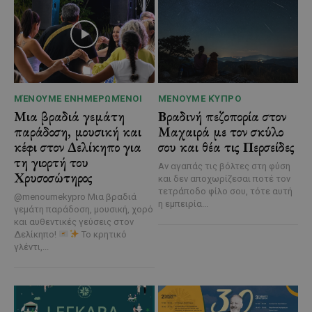
ΜΈΝΟΥΜΕ ΕΝΗΜΕΡΩΜΈΝΟΙ
ΜΈΝΟΥΜΕ ΚΎΠΡΟ
Μια βραδιά γεμάτη
Βραδινή πεζοπορία στον
παράδοση, μουσική και
Μαχαιρά με τον σκύλο
κέφι στον Δελίκηπο για
σου και θέα τις Περσείδες
τη γιορτή του
Αν αγαπάς τις βόλτες στη φύση
Χρυσοσώτηρος
και δεν αποχωρίζεσαι ποτέ τον
τετράποδο φίλο σου, τότε αυτή
@menoumekypro Μια βραδιά
η εμπειρία...
γεμάτη παράδοση, μουσική, χορό
και αυθεντικές γεύσεις στον
Δελίκηπο!
Το κρητικό
γλέντι,...