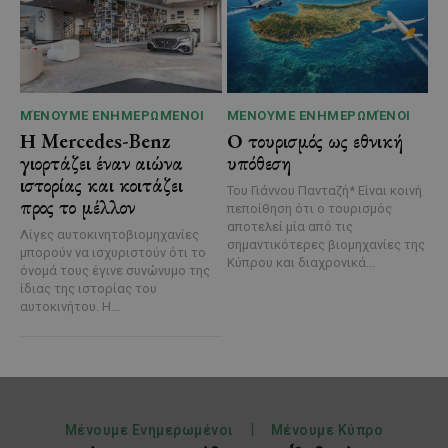
ΜΈΝΟΥΜΕ ΕΝΗΜΕΡΩΜΈΝΟΙ
ΜΈΝΟΥΜΕ ΕΝΗΜΕΡΩΜΈΝΟΙ
Η Mercedes-Benz
Ο τουρισμός ως εθνική
γιορτάζει έναν αιώνα
υπόθεση
ιστορίας και κοιτάζει
Του Γιάννου Πανταζή* Είναι κοινή
προς το μέλλον
πεποίθηση ότι ο τουρισμός
αποτελεί μία από τις
Λίγες αυτοκινητοβιομηχανίες
σημαντικότερες βιομηχανίες της
μπορούν να ισχυριστούν ότι το
Κύπρου και διαχρονικά...
όνομά τους έγινε συνώνυμο της
ίδιας της ιστορίας του
αυτοκινήτου. Η...