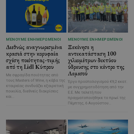
ΜΈΝΟΥΜΕ ΕΝΗΜΕΡΩΜΈΝΟΙ
ΜΈΝΟΥΜΕ ΕΝΗΜΕΡΩΜΈΝΟΙ
Διεθνώς αναγνωρισμένα
Ξεκίνησε η
κρασιά στην κορυφαία
αντικατάσταση 100
σχέση ποιότητας-τιμής
χιλιομέτρων δικτύου
από τη Lidl Κύπρου
ύδρευσης στο κέντρο της
Λεμεσού
Με σφραγίδα ποιότητας από
τους Masters of Wine, η κάβα της
Έργο προϋπολογισμού €9,2 εκατ.
εταιρείας συνδυάζει εξαιρετική
με συγχρηματοδότηση από την
ποικιλία, διεθνείς διακρίσεις
Ε.Ε. Με τελετή που
και...
πραγματοποιήθηκε το πρωί της
Πέμπτης, 6 Αυγούστου...