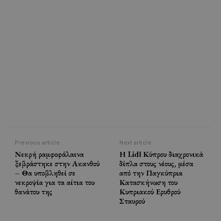
Previous article
Next article
Νεκρή ραμφοφάλαινα
Η Lidl Κύπρου διαχρονικά
ξεβράστηκε στην Ακανθού
δίπλα στους νέους, μέσα
– Θα υποβληθεί σε
από την Παγκύπρια
νεκροψία για τα αίτια του
Κατασκήνωση του
θανάτου της
Κυπριακού Ερυθρού
Σταυρού