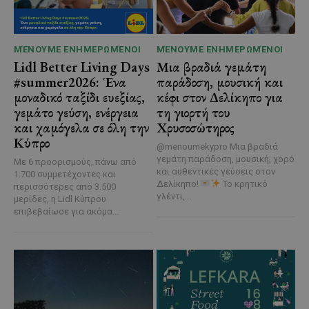
ΜΈΝΟΥΜΕ ΕΝΗΜΕΡΩΜΈΝΟΙ
ΜΈΝΟΥΜΕ ΕΝΗΜΕΡΩΜΈΝΟΙ
Lidl Better Living Days
Μια βραδιά γεμάτη
#summer2026: Ένα
παράδοση, μουσική και
μοναδικό ταξίδι ευεξίας,
κέφι στον Δελίκηπο για
γεμάτο γεύση, ενέργεια
τη γιορτή του
και χαμόγελα σε όλη την
Χρυσοσώτηρος
Κύπρο
@menoumekypro Μια βραδιά
γεμάτη παράδοση, μουσική, χορό
Με 6 προορισμούς, πάνω από
και αυθεντικές γεύσεις στον
1.700 συμμετέχοντες και
Δελίκηπο!
Το κρητικό
περισσότερες από 3.500
γλέντι,...
μερίδες, η Lidl Κύπρου
επιβεβαίωσε για ακόμα...