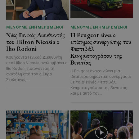
ΜΈΝΟΥΜΕ ΕΝΗΜΕΡΩΜΈΝΟΙ
ΜΈΝΟΥΜΕ ΕΝΗΜΕΡΩΜΈΝΟΙ
Νέος Γενικός Διευθυντής
Η Peugeot είναι ο
του Hilton Nicosia ο
επίσημος συνεργάτης του
Ilio Rodoni
Φεστιβάλ
Κινηματογράφου της
Καθήκοντα Γενικού Διευθυντή
Βενετίας
στο Hilton Nicosia αναλαμβάνει ο
Ilio Rodoni, παίρνοντας τη
Η Peugeot ανακοινώνει μια
σκυτάλη από τον κ. Εύρο
ιδιαίτερα σημαντική συνεργασία
Στυλιανού,...
με το Διεθνές Φεστιβάλ
Κινηματογράφου της Βενετίας
και με αυτό τον...