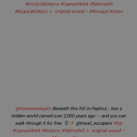
#ΙστορίαΚύπρου
#cyprustiktok
#fabricahill
#ΑρχαίαΚύπρος
♬ original sound – Μένουμε Κύπρο
@menoumekypro
Beneath this hill in Paphos… lies a
hidden world carved over 2,000 years ago — and you can
walk through it for free.
@travel_escapers
#fyp
#cyprustiktok
#Κύπρος
#fabricahill
♬ original sound –