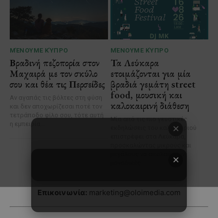
✕
Επικοινωνία:
marketing@oloimedia.com