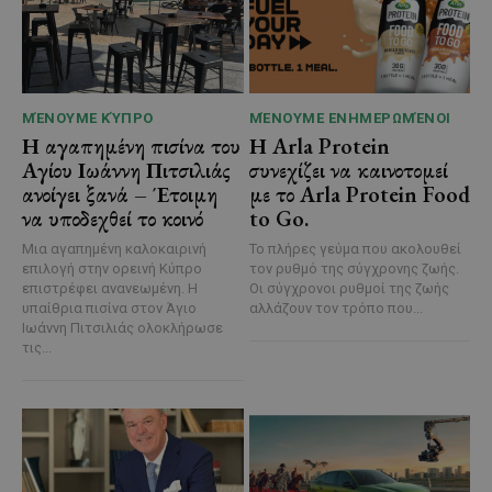
ΜΈΝΟΥΜΕ ΚΎΠΡΟ
ΜΈΝΟΥΜΕ ΕΝΗΜΕΡΩΜΈΝΟΙ
Η αγαπημένη πισίνα του
Η Arla Protein
Αγίου Ιωάννη Πιτσιλιάς
συνεχίζει να καινοτομεί
ανοίγει ξανά – Έτοιμη
με το Arla Protein Food
να υποδεχθεί το κοινό
to Go.
Μια αγαπημένη καλοκαιρινή
Το πλήρες γεύμα που ακολουθεί
επιλογή στην ορεινή Κύπρο
τον ρυθμό της σύγχρονης ζωής.
επιστρέφει ανανεωμένη. Η
Οι σύγχρονοι ρυθμοί της ζωής
υπαίθρια πισίνα στον Άγιο
αλλάζουν τον τρόπο που...
Ιωάννη Πιτσιλιάς ολοκλήρωσε
τις...