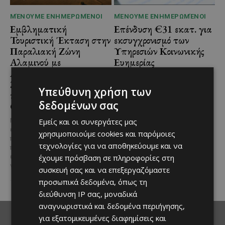
ΜΈΝΟΥΜΕ ΕΝΗΜΕΡΩΜΈΝΟΙ
ΜΈΝΟΥΜΕ ΕΝΗΜΕΡΩΜΈΝΟΙ
Εμβληματική
Επένδυση €31 εκατ. για
Τουριστική Έκταση στην
εκσυγχρονισμό των
Παραλιακή Ζώνη
Υπηρεσιών Κοινωνικής
Αλαμινού με
Ευημερίας
Αδειοδοτημένη
Το έργο υλοποιείται στο πλαίσιο
Ξενοδοχειακή Ανάπτυξη
του Προγράμματος Πολιτικής
Υπεύθυνη χρήση των
και Πανοραμική Θέα της
Συνοχής «ΘΑΛΕΙΑ2021-2027», με
δεδομένων σας
τη συγχρηματοδότησης της ΕΕ
Θάλασσας
Σε μία από τις...
Μια εξαιρετικά σπάνια
Εμείς και οι συνεργάτες μας
επενδυτική ευκαιρία
χρησιμοποιούμε cookies και παρόμοιες
παρουσιάζεται στην παραλιακή
τεχνολογίες για να αποθηκεύουμε και να
περιοχή του Αλαμινού, στην
επαρχία Λάρνακας. Πρόκειται
έχουμε πρόσβαση σε πληροφορίες στη
για τρία συνεχόμενα...
συσκευή σας και να επεξεργαζόμαστε
προσωπικά δεδομένα, όπως τη
διεύθυνση IP σας, μοναδικά
αναγνωριστικά και δεδομένα περιήγησης,
για εξατομικευμένες διαφημίσεις και