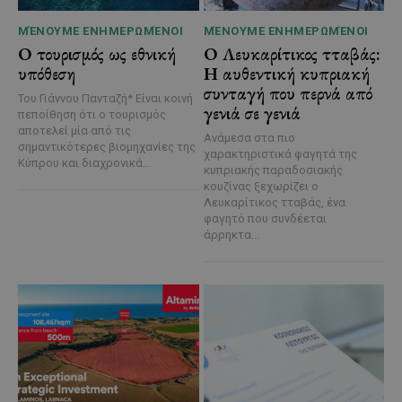
ΜΈΝΟΥΜΕ ΕΝΗΜΕΡΩΜΈΝΟΙ
ΜΈΝΟΥΜΕ ΕΝΗΜΕΡΩΜΈΝΟΙ
Ο τουρισμός ως εθνική
Ο Λευκαρίτικος τταβάς:
υπόθεση
Η αυθεντική κυπριακή
συνταγή που περνά από
Του Γιάννου Πανταζή* Είναι κοινή
γενιά σε γενιά
πεποίθηση ότι ο τουρισμός
αποτελεί μία από τις
Ανάμεσα στα πιο
σημαντικότερες βιομηχανίες της
χαρακτηριστικά φαγητά της
Κύπρου και διαχρονικά...
κυπριακής παραδοσιακής
κουζίνας ξεχωρίζει ο
Λευκαρίτικος τταβάς, ένα
φαγητό που συνδέεται
άρρηκτα...