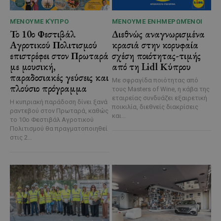
ΜΈΝΟΥΜΕ ΚΎΠΡΟ
ΜΈΝΟΥΜΕ ΕΝΗΜΕΡΩΜΈΝΟΙ
Το 10ο Φεστιβάλ
Διεθνώς αναγνωρισμένα
Αγροτικού Πολιτισμού
κρασιά στην κορυφαία
επιστρέφει στον Πρωταρά
σχέση ποιότητας-τιμής
με μουσική,
από τη Lidl Κύπρου
παραδοσιακές γεύσεις και
Με σφραγίδα ποιότητας από
πλούσιο πρόγραμμα
τους Masters of Wine, η κάβα της
εταιρείας συνδυάζει εξαιρετική
Η κυπριακή παράδοση δίνει ξανά
ποικιλία, διεθνείς διακρίσεις
ραντεβού στον Πρωταρά, καθώς
και...
το 10ο Φεστιβάλ Αγροτικού
Πολιτισμού θα πραγματοποιηθεί
στις 2...