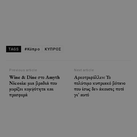
#Κύπρο
ΚΥΠΡΟΣ
TAGS
Previous article
Next article
Wine & Dine στο Amyth
Αρκοτριφύλλιν: Το
Nicosia: μια βραδιά που
πολύτιμο κυπριακό βότανο
μυρίζει κομψότητα και
που ίσως δεν άκουσες ποτέ
προσφορά
γι’ αυτό