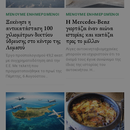
ΜΈΝΟΥΜΕ ΕΝΗΜΕΡΩΜΈΝΟΙ
ΜΈΝΟΥΜΕ ΕΝΗΜΕΡΩΜΈΝΟΙ
Ξεκίνησε η
Η Mercedes-Benz
αντικατάσταση 100
γιορτάζει έναν αιώνα
χιλιομέτρων δικτύου
ιστορίας και κοιτάζει
ύδρευσης στο κέντρο της
προς το μέλλον
Λεμεσού
Λίγες αυτοκινητοβιομηχανίες
μπορούν να ισχυριστούν ότι το
Έργο προϋπολογισμού €9,2 εκατ.
όνομά τους έγινε συνώνυμο της
με συγχρηματοδότηση από την
ίδιας της ιστορίας του
Ε.Ε. Με τελετή που
αυτοκινήτου. Η...
πραγματοποιήθηκε το πρωί της
Πέμπτης, 6 Αυγούστου...