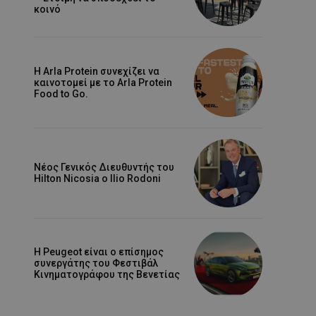
κοινό
Η Arla Protein συνεχίζει να
καινοτομεί με το Arla Protein
Food to Go.
Νέος Γενικός Διευθυντής του
Hilton Nicosia ο Ilio Rodoni
Η Peugeot είναι ο επίσημος
συνεργάτης του Φεστιβάλ
Κινηματογράφου της Βενετίας