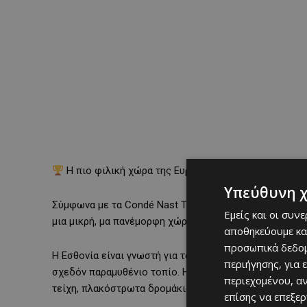
Η πιο φιλική χώρα της Ευρώπης για το 2025: Η Εσθο
Υπεύθυνη 
Σύμφωνα με τα Condé Nast Traveller Readers’ Choice A
Εμείς και οι συν
μια μικρή, μα πανέμορφη χώρα της Βαλτικής που ξεπέ
αποθηκεύουμε κα
προσωπικά δεδομ
Η Εσθονία είναι γνωστή για τα μαγευτικά της δάση, τις
περιήγησης, για 
σχεδόν παραμυθένιο τοπίο. Η πρωτεύουσα, Ταλίν, είν
περιεχομένου, α
τείχη, πλακόστρωτα δρομάκια, pastel χρωματισμένα σπ
επίσης να επεξε