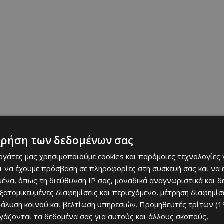
νία!
χρήση των δεδομένων σας
wards 2025, η πιο φιλική χώρα της Ευρώπης είναι… η Εσθονία —
εργάτες μας χρησιμοποιούμε cookies και παρόμοιες τεχνολογίες 
ρασε δημοφιλείς προορισμούς όπως η Πορτογαλία και η Ελλάδα.
ι να έχουμε πρόσβαση σε πληροφορίες στη συσκευή σας και να
ένα, όπως τη διεύθυνση IP σας, μοναδικά αναγνωριστικά και 
 άγριες παραλίες και τις λίμνες με σάουνες, που δημιουργούν ένα
εξατομικευμένες διαφημίσεις και περιεχόμενο, μέτρηση διαφημίσ
αι μνημείο Παγκόσμιας Κληρονομιάς της UNESCO, με μεσαιωνικά
νάλυση κοινού και βελτίωση υπηρεσιών.
Προμηθευτές τρίτων (1
ίτια και ατμοσφαιρικές αυλές.
ργάζονται τα δεδομένα σας για αυτούς και άλλους σκοπούς,