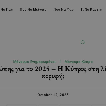
 Να Πας
Που Να Μείνεις
Που Να Φας
Τι Να Κάνεις
Μένουμε Ενημερωμένοι
Μένουμε Κύπρο
ρώπης για το 2025 – Η Κύπρος στη λ
κορυφή;
October 12, 2025