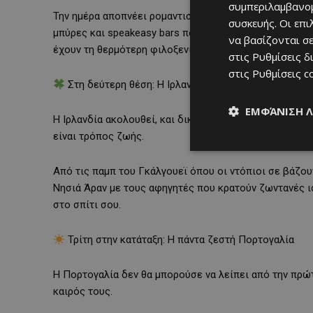
συμπεριλαμβανομ
Την ημέρα αποπνέει ρομαντισμό και ιστορία· τη νύχτα,
συσκευής. Οι επ
μπύρες και speakeasy bars που σε κερδίζουν από το π
να βασίζονται σε
έχουν τη θερμότερη φιλοξενία του Βορρά!
στις
Ρυθμίσεις δ
στις
Ρυθμίσεις c
Στη δεύτερη θέση: Η Ιρλανδία, όπου κανείς δεν είνα
ΕΜΦΆΝΙΣΗ 
Η Ιρλανδία ακολουθεί, και δικαίως. Εδώ, το “Céad míle
είναι τρόπος ζωής.
Από τις παμπ του Γκάλγουεϊ όπου οι ντόπιοι σε βάζου
Νησιά Άραν με τους αφηγητές που κρατούν ζωντανές ισ
στο σπίτι σου.
Τρίτη στην κατάταξη: Η πάντα ζεστή Πορτογαλία
Η Πορτογαλία δεν θα μπορούσε να λείπει από την πρώτ
καιρός τους.