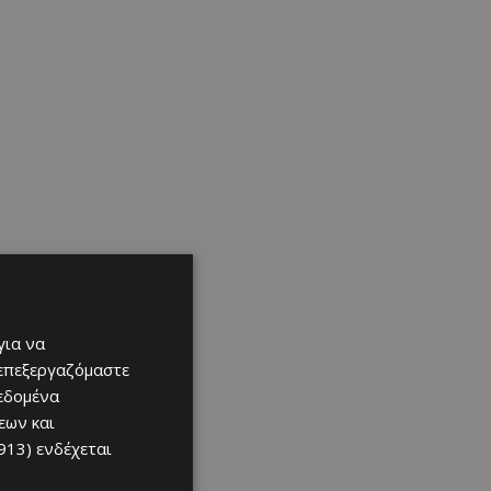
για να
 επεξεργαζόμαστε
δεδομένα
εων και
913)
ενδέχεται