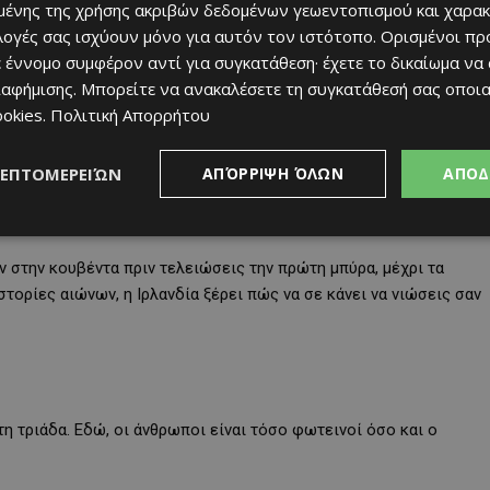
ένης της χρήσης ακριβών δεδομένων γεωεντοπισμού και χαρακ
 μεταμορφώνεται σε μια πόλη γεμάτη ζωντανή μουσική, craft
ιλογές σας ισχύουν μόνο για αυτόν τον ιστότοπο. Ορισμένοι πρ
ρώτο ποτό. Ο αέρας μπορεί να είναι δροσερός, αλλά οι Εσθονοί
 έννομο συμφέρον αντί για συγκατάθεση· έχετε το δικαίωμα να
ιαφήμισης
. Μπορείτε να ανακαλέσετε τη συγκατάθεσή σας οποι
ookies
.
Πολιτική Απορρήτου
ι ξένος
ΛΕΠΤΟΜΕΡΕΙΏΝ
ΑΠΌΡΡΙΨΗ ΌΛΩΝ
ΑΠΟΔ
 fáilte” (εκατό χιλιάδες καλωσορίσματα) δεν είναι απλώς φράση –
ν στην κουβέντα πριν τελειώσεις την πρώτη μπύρα, μέχρι τα
τορίες αιώνων, η Ιρλανδία ξέρει πώς να σε κάνει να νιώσεις σαν
η τριάδα. Εδώ, οι άνθρωποι είναι τόσο φωτεινοί όσο και ο