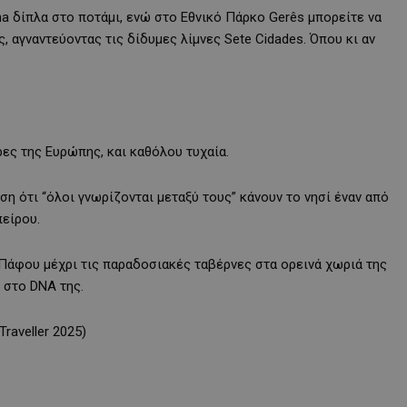
a δίπλα στο ποτάμι, ενώ στο Εθνικό Πάρκο Gerês μπορείτε να
 αγναντεύοντας τις δίδυμες λίμνες Sete Cidades. Όπου κι αν
ρες της Ευρώπης, και καθόλου τυχαία.
ση ότι “όλοι γνωρίζονται μεταξύ τους” κάνουν το νησί έναν από
πείρου.
Πάφου μέχρι τις παραδοσιακές ταβέρνες στα ορεινά χωριά της
 στο DNA της.
raveller 2025)