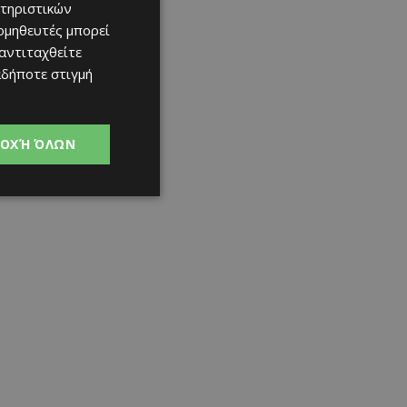
τηριστικών
ομηθευτές μπορεί
 αντιταχθείτε
αδήποτε στιγμή
ΟΧΉ ΌΛΩΝ