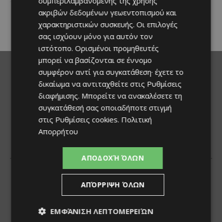
συμπεριλαμβανομένης της χρήσης
προσκαλώντας μικρούς και
ακριβών δεδομένων γεωεντοπισμού και
μεγάλους να απολαύσουν
χαρακτηριστικών συσκευής. Οι επιλογές
μοναδικές...
σας ισχύουν μόνο για αυτόν τον
ιστότοπο. Ορισμένοι προμηθευτές
μπορεί να βασίζονται σε έννομο
συμφέρον αντί για συγκατάθεση· έχετε το
δικαίωμα να αντιταχθείτε στις
Ρυθμίσεις
διαφήμισης
. Μπορείτε να ανακαλέσετε τη
συγκατάθεσή σας οποιαδήποτε στιγμή
στις
Ρυθμίσεις cookies
.
Πολιτική
Απορρήτου
ΑΠΟΔΟΧΉ ΌΛΩΝ
ΑΠΌΡΡΙΨΗ ΌΛΩΝ
ΕΜΦΆΝΙΣΗ ΛΕΠΤΟΜΕΡΕΙΏΝ