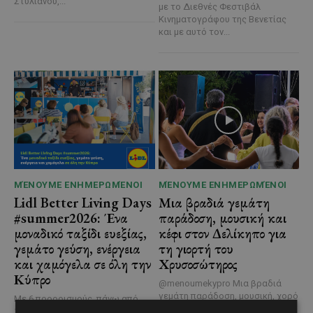
Στυλιανού,...
με το Διεθνές Φεστιβάλ
Κινηματογράφου της Βενετίας
και με αυτό τον...
ΜΈΝΟΥΜΕ ΕΝΗΜΕΡΩΜΈΝΟΙ
ΜΈΝΟΥΜΕ ΕΝΗΜΕΡΩΜΈΝΟΙ
Lidl Better Living Days
Μια βραδιά γεμάτη
#summer2026: Ένα
παράδοση, μουσική και
μοναδικό ταξίδι ευεξίας,
κέφι στον Δελίκηπο για
γεμάτο γεύση, ενέργεια
τη γιορτή του
και χαμόγελα σε όλη την
Χρυσοσώτηρος
Κύπρο
@menoumekypro Μια βραδιά
γεμάτη παράδοση, μουσική, χορό
Με 6 προορισμούς, πάνω από
και αυθεντικές γεύσεις στον
1.700 συμμετέχοντες και