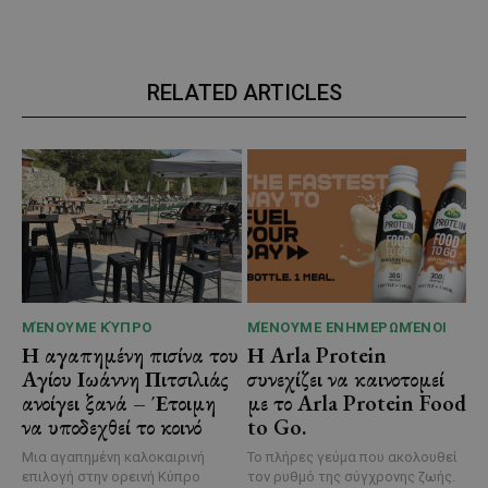
RELATED ARTICLES
ΜΈΝΟΥΜΕ ΚΎΠΡΟ
ΜΈΝΟΥΜΕ ΕΝΗΜΕΡΩΜΈΝΟΙ
Η αγαπημένη πισίνα του
Η Arla Protein
Αγίου Ιωάννη Πιτσιλιάς
συνεχίζει να καινοτομεί
ανοίγει ξανά – Έτοιμη
με το Arla Protein Food
να υποδεχθεί το κοινό
to Go.
Μια αγαπημένη καλοκαιρινή
Το πλήρες γεύμα που ακολουθεί
επιλογή στην ορεινή Κύπρο
τον ρυθμό της σύγχρονης ζωής.