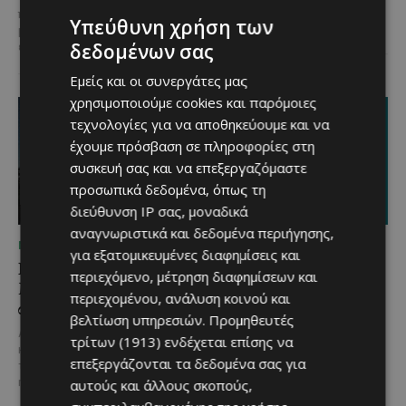
Δελίκηπο!
Το κρητικό
περισσότερες από 3.500
Υπεύθυνη χρήση των
γλέντι,...
μερίδες, η Lidl Κύπρου
δεδομένων σας
επιβεβαίωσε για ακόμα...
Εμείς και οι συνεργάτες μας
χρησιμοποιούμε cookies και παρόμοιες
τεχνολογίες για να αποθηκεύουμε και να
έχουμε πρόσβαση σε πληροφορίες στη
συσκευή σας και να επεξεργαζόμαστε
προσωπικά δεδομένα, όπως τη
διεύθυνση IP σας, μοναδικά
αναγνωριστικά και δεδομένα περιήγησης,
ΜΈΝΟΥΜΕ ΚΎΠΡΟ
ΜΈΝΟΥΜΕ ΚΎΠΡΟ
για εξατομικευμένες διαφημίσεις και
Βραδινή πεζοπορία στον
Τα Λεύκαρα
περιεχόμενο, μέτρηση διαφημίσεων και
Μαχαιρά με τον σκύλο
ετοιμάζονται για μία
περιεχομένου, ανάλυση κοινού και
σου και θέα τις Περσείδες
βραδιά γεμάτη street
βελτίωση υπηρεσιών.
Προμηθευτές
food, μουσική και
Αν αγαπάς τις βόλτες στη φύση
τρίτων (1913)
ενδέχεται επίσης να
καλοκαιρινή διάθεση
και δεν αποχωρίζεσαι ποτέ τον
επεξεργάζονται τα δεδομένα σας για
τετράποδο φίλο σου, τότε αυτή
Μία από τις πιο γευστικές
η εμπειρία...
αυτούς και άλλους σκοπούς,
εκδηλώσεις του καλοκαιριού
επιστρέφει στα Λεύκαρα,