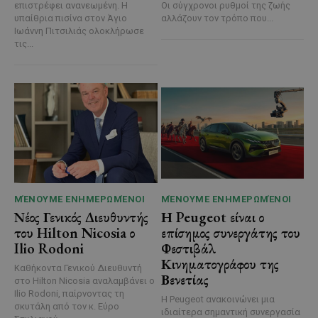
επιστρέφει ανανεωμένη. Η
Οι σύγχρονοι ρυθμοί της ζωής
υπαίθρια πισίνα στον Άγιο
αλλάζουν τον τρόπο που...
Ιωάννη Πιτσιλιάς ολοκλήρωσε
τις...
ΜΈΝΟΥΜΕ ΕΝΗΜΕΡΩΜΈΝΟΙ
ΜΈΝΟΥΜΕ ΕΝΗΜΕΡΩΜΈΝΟΙ
Νέος Γενικός Διευθυντής
Η Peugeot είναι ο
του Hilton Nicosia ο
επίσημος συνεργάτης του
Ilio Rodoni
Φεστιβάλ
Κινηματογράφου της
Καθήκοντα Γενικού Διευθυντή
Βενετίας
στο Hilton Nicosia αναλαμβάνει ο
Ilio Rodoni, παίρνοντας τη
Η Peugeot ανακοινώνει μια
σκυτάλη από τον κ. Εύρο
ιδιαίτερα σημαντική συνεργασία