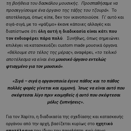
τη βοήθεια του δασκάλου μουσικής. Προσπαθήσαμε να
προσεγγίσουμε ένα όργανο της τάξης του τζουρά».
Το
αποτέλεσμα, όπως είπε, δεν τον ικανοποιούσε. Γι’ αυτό και
σιγά-σιγά, με το «ψάξιμο» έκανε κάποιες αλλαγές και
διαπίστωσε ότι
όλη αυτή η διαδικασία είναι κάτι που
τον ενδιαφέρει πάρα πολύ
. Συνήθως, όπως σημειώνει
επιλέγει να κατασκευάζει custom made μουσικά όργανα.
«Θέλουμε στο τέλος της μέρας»,
αναφέρει,
«το τελικό
αποτέλεσμα να είναι ένα
μουσικό όργανο εντελώς
φτιαγμένο για τον μουσικό»
.
«Σιγά – σιγά η οργανοποιία έγινε πάθος και το πάθος
πολλές φορές γίνεται και εμμονή. Ίσως να είναι αυτό που
σκέφτεσαι λίγο πριν κοιμηθείς ή αυτό που σκέφτεσαι
μόλις ξυπνήσεις».
Για τον Χαρίτο, η διαδικασία της σχεδίασης και κατασκευής
οργάνου από την αρχή, βασίζεται κυρίως στο
ηχητικό
αποτέλεσμα
του ίδιου του παραλήπτη, ενώ όπως