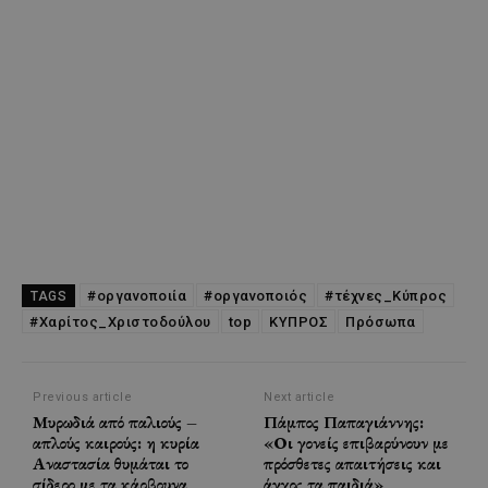
#οργανοποιία
#οργανοποιός
#τέχνες_Κύπρος
TAGS
#Χαρίτος_Χριστοδούλου
top
ΚΥΠΡΟΣ
Πρόσωπα
Previous article
Next article
Μυρωδιά από παλιούς –
Πάμπος Παπαγιάννης:
απλούς καιρούς: η κυρία
«Οι γονείς επιβαρύνουν με
Αναστασία θυμάται το
πρόσθετες απαιτήσεις και
σίδερο με τα κάρβουνα
άγχος τα παιδιά»