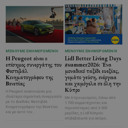
ΜΈΝΟΥΜΕ ΕΝΗΜΕΡΩΜΈΝΟΙ
ΜΈΝΟΥΜΕ ΕΝΗΜΕΡΩΜΈΝΟΙ
Η Peugeot είναι ο
Lidl Better Living Days
επίσημος συνεργάτης του
#summer2026: Ένα
Φεστιβάλ
μοναδικό ταξίδι ευεξίας,
Κινηματογράφου της
γεμάτο γεύση, ενέργεια
Βενετίας
και χαμόγελα σε όλη την
Κύπρο
Η Peugeot ανακοινώνει μια
ιδιαίτερα σημαντική συνεργασία
Με 6 προορισμούς, πάνω από
με το Διεθνές Φεστιβάλ
1.700 συμμετέχοντες και
Κινηματογράφου της Βενετίας
περισσότερες από 3.500
και με αυτό τον...
μερίδες, η Lidl Κύπρου
επιβεβαίωσε για ακόμα...