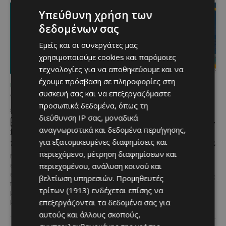
Υπεύθυνη χρήση των
δεδομένων σας
Εμείς και οι συνεργάτες μας
χρησιμοποιούμε cookies και παρόμοιες
τεχνολογίες για να αποθηκεύουμε και να
έχουμε πρόσβαση σε πληροφορίες στη
ΜΈΝΟΥΜΕ ΚΎΠΡΟ
ΜΈΝΟΥΜΕ ΚΎΠΡΟ
συσκευή σας και να επεξεργαζόμαστε
Τα Λεύκαρα
Το 10ο Φεστιβάλ
προσωπικά δεδομένα, όπως τη
ετοιμάζονται για μία
Αγροτικού Πολιτισμού
διεύθυνση IP σας, μοναδικά
βραδιά γεμάτη street
επιστρέφει στον Πρωταρά
αναγνωριστικά και δεδομένα περιήγησης,
food, μουσική και
με μουσική,
καλοκαιρινή διάθεση
παραδοσιακές γεύσεις και
για εξατομικευμένες διαφημίσεις και
πλούσιο πρόγραμμα
περιεχόμενο, μέτρηση διαφημίσεων και
Μία από τις πιο γευστικές
περιεχομένου, ανάλυση κοινού και
εκδηλώσεις του καλοκαιριού
Η κυπριακή παράδοση δίνει ξανά
επιστρέφει στα Λεύκαρα,
ραντεβού στον Πρωταρά, καθώς
βελτίωση υπηρεσιών.
Προμηθευτές
προσκαλώντας μικρούς και
το 10ο Φεστιβάλ Αγροτικού
τρίτων (1913)
ενδέχεται επίσης να
μεγάλους να απολαύσουν
Πολιτισμού θα πραγματοποιηθεί
επεξεργάζονται τα δεδομένα σας για
μοναδικές...
στις 2...
αυτούς και άλλους σκοπούς,