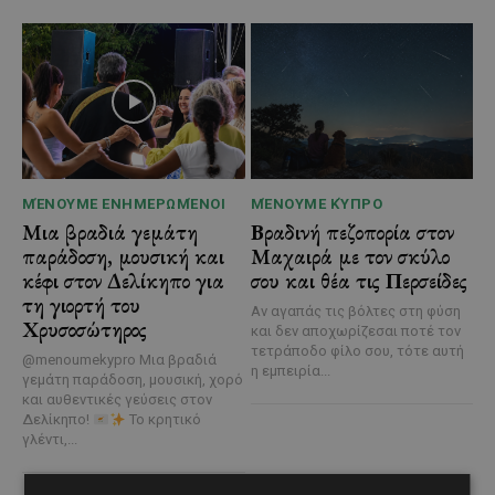
ΜΈΝΟΥΜΕ ΕΝΗΜΕΡΩΜΈΝΟΙ
ΜΈΝΟΥΜΕ ΚΎΠΡΟ
Μια βραδιά γεμάτη
Βραδινή πεζοπορία στον
παράδοση, μουσική και
Μαχαιρά με τον σκύλο
κέφι στον Δελίκηπο για
σου και θέα τις Περσείδες
τη γιορτή του
Αν αγαπάς τις βόλτες στη φύση
Χρυσοσώτηρος
και δεν αποχωρίζεσαι ποτέ τον
τετράποδο φίλο σου, τότε αυτή
@menoumekypro Μια βραδιά
η εμπειρία...
γεμάτη παράδοση, μουσική, χορό
και αυθεντικές γεύσεις στον
Δελίκηπο!
Το κρητικό
γλέντι,...