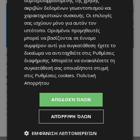
συμπεριλαμβανομένης της χρήσης
ακριβών δεδομένων γεωεντοπισμού και
χαρακτηριστικών συσκευής. Οι επιλογές
σας ισχύουν μόνο για αυτόν τον
ιστότοπο. Ορισμένοι προμηθευτές
μπορεί να βασίζονται σε έννομο
συμφέρον αντί για συγκατάθεση· έχετε το
δικαίωμα να αντιταχθείτε στις
Ρυθμίσεις
ΜΈΝΟΥΜΕ ΕΝΗΜΕΡΩΜΈΝΟΙ
ΜΈΝΟΥΜΕ ΕΝΗΜΕΡΩΜΈΝΟΙ
διαφήμισης
. Μπορείτε να ανακαλέσετε τη
Διεθνώς αναγνωρισμένα
Ξεκίνησε η
συγκατάθεσή σας οποιαδήποτε στιγμή
κρασιά στην κορυφαία
αντικατάσταση 100
στις
Ρυθμίσεις cookies
.
Πολιτική
σχέση ποιότητας-τιμής
χιλιομέτρων δικτύου
από τη Lidl Κύπρου
ύδρευσης στο κέντρο της
Απορρήτου
Λεμεσού
Με σφραγίδα ποιότητας από
τους Masters of Wine, η κάβα της
Έργο προϋπολογισμού €9,2 εκατ.
ΑΠΟΔΟΧΉ ΌΛΩΝ
εταιρείας συνδυάζει εξαιρετική
με συγχρηματοδότηση από την
ποικιλία, διεθνείς διακρίσεις
Ε.Ε. Με τελετή που
και...
πραγματοποιήθηκε το πρωί της
ΑΠΌΡΡΙΨΗ ΌΛΩΝ
Πέμπτης, 6 Αυγούστου...
ΕΜΦΆΝΙΣΗ ΛΕΠΤΟΜΕΡΕΙΏΝ