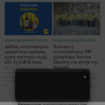
✕
Επικοινωνία:
marketing@oloimedia.com