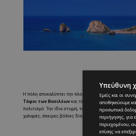
Υπεύθυνη 
Η πόλη αποκαλύπτει την πλούσια ιστορία της σε κάθε β
Εμείς και οι συν
Τάφοι των Βασιλέων
και τα
αρχαιολογικά
μνημεία
δ
αποθηκεύουμε κα
πολιτισμό. Την ίδια στιγμή, το
γραφικό λιμανάκι της
προσωπικά δεδομ
χαλαρές, άπειρες βόλτες δίπλα στο νερό.
περιήγησης, για 
περιεχομένου, α
επίσης να επεξε