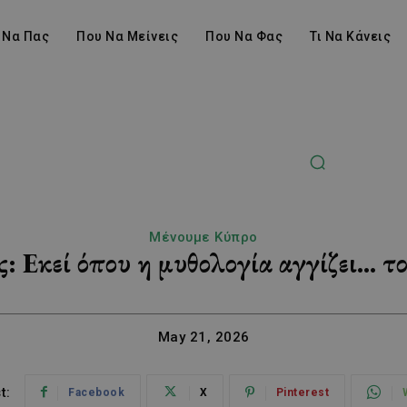
 Να Πας
Που Να Μείνεις
Που Να Φας
Τι Να Κάνεις
Μένουμε Κύπρο
: Εκεί όπου η μυθολογία αγγίζει… τ
May 21, 2026
t:
Facebook
X
Pinterest