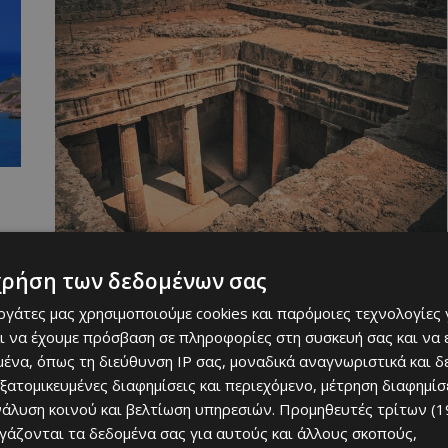
χρήση των δεδομένων σας
ήμα. Από την μια, τα
εντυπωσιακά ψηφιδωτά
, οι
επιβλητικοί
εργάτες μας χρησιμοποιούμε cookies και παρόμοιες τεχνολογίες 
ημιουργούν εικόνες μιας άλλης εποχής, γεμάτες μεγαλείο και
ι να έχουμε πρόσβαση σε πληροφορίες στη συσκευή σας και να
 πόλης
σφύζει από ζωή, με καφέ, παραθαλάσσια εστιατόρια και
ένα, όπως τη διεύθυνση IP σας, μοναδικά αναγνωριστικά και 
εξατομικευμένες διαφημίσεις και περιεχόμενο, μέτρηση διαφημίσ
νάλυση κοινού και βελτίωση υπηρεσιών.
Προμηθευτές τρίτων (1
ργάζονται τα δεδομένα σας για αυτούς και άλλους σκοπούς,