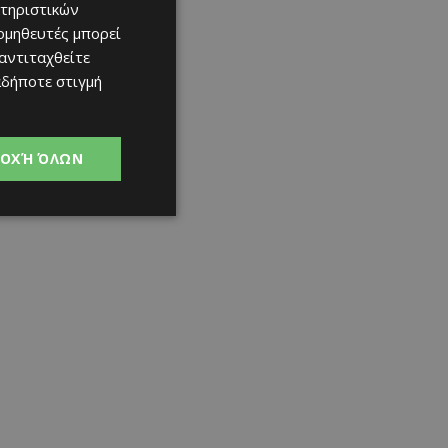
τηριστικών
ομηθευτές μπορεί
 αντιταχθείτε
αδήποτε στιγμή
ΟΧΉ ΌΛΩΝ