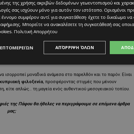
ένης της χρήσης ακριβών δεδομένων γεωεντοπισμού και χαρακ
ιλογές σας ισχύουν μόνο για αυτόν τον ιστότοπο. Ορισμένοι πρ
 έννομο συμφέρον αντί για συγκατάθεση· έχετε το δικαίωμα να
ιαφήμισης
. Μπορείτε να ανακαλέσετε τη συγκατάθεσή σας οποι
ookies
.
Πολιτική Απορρήτου
ΛΕΠΤΟΜΕΡΕΙΏΝ
ΑΠΌΡΡΙΨΗ ΌΛΩΝ
ΑΠΟΔ
α ισορροπεί μοναδικά ανάμεσα στο παρελθόν και το παρόν. Είναι
κυπριακή φιλοξενία
, προσφέροντας στιγμές που μένουν
ση, είτε απλώς… τη μαγεία ενός αυθεντικού μεσογειακού τοπίου.
ορφιές της Πάφου θα ήθελες να περιγράψουμε σε επόμενα άρθρα
μας;