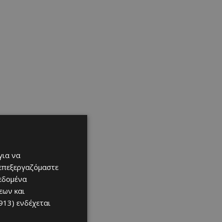
για να
 επεξεργαζόμαστε
δεδομένα
εων και
913)
ενδέχεται