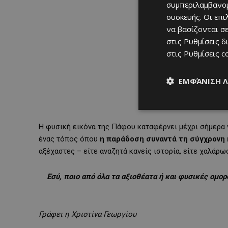
συμπεριλαμβανομ
συσκευής. Οι επ
να βασίζονται σε
στις
Ρυθμίσεις δ
στις
Ρυθμίσεις c
ΕΜΦΆΝΙΣΗ 
Η φυσική εικόνα της Πάφου καταφέρνει μέχρι σήμερα ν
ένας τόπος όπου
η παράδοση συναντά τη σύγχρονη 
αξέχαστες – είτε αναζητά κανείς ιστορία, είτε χαλάρω
Εσύ, ποιο από όλα τα αξιοθέατα ή και φυσικές ομ
Γράφει η Χριστίνα Γεωργίου