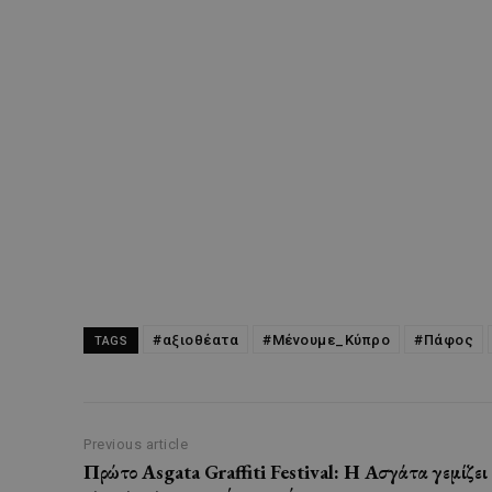
#αξιοθέατα
#Μένουμε_Κύπρο
#Πάφος
TAGS
Previous article
Πρώτο Asgata Graffiti Festival: Η Ασγάτα γεμίζει