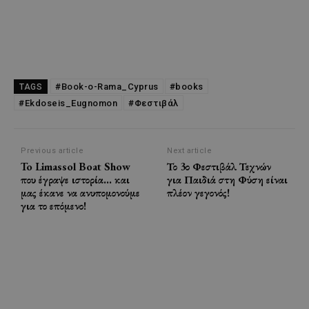
#Book-o-Rama_Cyprus
#books
TAGS
#Ekdoseis_Eugnomon
#Φεστιβάλ
Previous article
Next article
To Limassol Boat Show
Το 3ο Φεστιβάλ Τεχνών
που έγραψε ιστορία… και
για Παιδιά στη Φύση είναι
μας έκανε να ανυπομονούμε
πλέον γεγονός!
για το επόμενο!