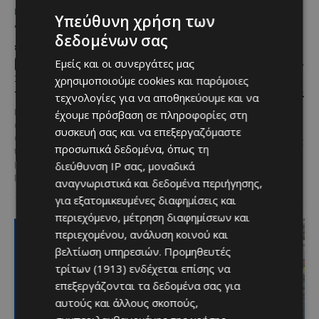
ΜΈΝΟΥΜΕ ΚΎΠΡΟ
ΜΈΝΟΥΜΕ ΚΎΠΡΟ
Υπεύθυνη χρήση των
Τα Λεύκαρα
Το 10ο Φεστιβάλ
δεδομένων σας
ετοιμάζονται για μία
Αγροτικού Πολιτισμού
βραδιά γεμάτη street
επιστρέφει στον Πρωταρά
Εμείς και οι συνεργάτες μας
food, μουσική και
με μουσική,
χρησιμοποιούμε cookies και παρόμοιες
καλοκαιρινή διάθεση
παραδοσιακές γεύσεις και
τεχνολογίες για να αποθηκεύουμε και να
πλούσιο πρόγραμμα
Μία από τις πιο γευστικές
έχουμε πρόσβαση σε πληροφορίες στη
εκδηλώσεις του καλοκαιριού
Η κυπριακή παράδοση δίνει ξανά
συσκευή σας και να επεξεργαζόμαστε
επιστρέφει στα Λεύκαρα,
ραντεβού στον Πρωταρά, καθώς
προσωπικά δεδομένα, όπως τη
προσκαλώντας μικρούς και
το 10ο Φεστιβάλ Αγροτικού
μεγάλους να απολαύσουν
διεύθυνση IP σας, μοναδικά
Πολιτισμού θα πραγματοποιηθεί
μοναδικές...
στις 2...
αναγνωριστικά και δεδομένα περιήγησης,
για εξατομικευμένες διαφημίσεις και
περιεχόμενο, μέτρηση διαφημίσεων και
περιεχομένου, ανάλυση κοινού και
βελτίωση υπηρεσιών.
Προμηθευτές
τρίτων (1913)
ενδέχεται επίσης να
επεξεργάζονται τα δεδομένα σας για
αυτούς και άλλους σκοπούς,