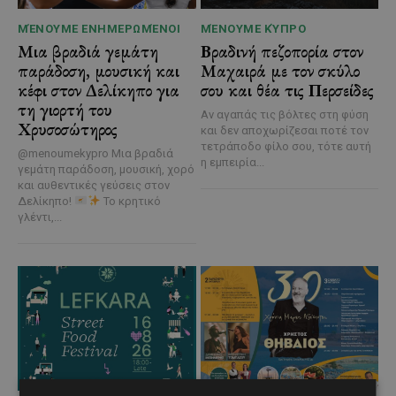
ΜΈΝΟΥΜΕ ΕΝΗΜΕΡΩΜΈΝΟΙ
ΜΈΝΟΥΜΕ ΚΎΠΡΟ
Μια βραδιά γεμάτη
Βραδινή πεζοπορία στον
παράδοση, μουσική και
Μαχαιρά με τον σκύλο
κέφι στον Δελίκηπο για
σου και θέα τις Περσείδες
τη γιορτή του
Αν αγαπάς τις βόλτες στη φύση
Χρυσοσώτηρος
και δεν αποχωρίζεσαι ποτέ τον
τετράποδο φίλο σου, τότε αυτή
@menoumekypro Μια βραδιά
η εμπειρία...
γεμάτη παράδοση, μουσική, χορό
και αυθεντικές γεύσεις στον
Δελίκηπο!
Το κρητικό
γλέντι,...