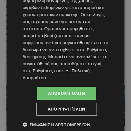
συμπεριλαμβανομένης της χρήσης
ΜΈΝΟΥΜΕ ΕΝΗΜΕΡΩΜΈΝΟΙ
ΜΈΝΟΥΜΕ ΕΝΗΜΕΡΩΜΈΝΟΙ
ακριβών δεδομένων γεωεντοπισμού και
Διεθνώς αναγνωρισμένα
Ξεκίνησε η
χαρακτηριστικών συσκευής. Οι επιλογές
κρασιά στην κορυφαία
αντικατάσταση 100
σας ισχύουν μόνο για αυτόν τον
σχέση ποιότητας-τιμής
χιλιομέτρων δικτύου
ιστότοπο. Ορισμένοι προμηθευτές
από τη Lidl Κύπρου
ύδρευσης στο κέντρο της
μπορεί να βασίζονται σε έννομο
Λεμεσού
Με σφραγίδα ποιότητας από
συμφέρον αντί για συγκατάθεση· έχετε το
τους Masters of Wine, η κάβα της
Έργο προϋπολογισμού €9,2 εκατ.
δικαίωμα να αντιταχθείτε στις
Ρυθμίσεις
εταιρείας συνδυάζει εξαιρετική
με συγχρηματοδότηση από την
διαφήμισης
. Μπορείτε να ανακαλέσετε τη
ποικιλία, διεθνείς διακρίσεις
Ε.Ε. Με τελετή που
και...
συγκατάθεσή σας οποιαδήποτε στιγμή
πραγματοποιήθηκε το πρωί της
Πέμπτης, 6 Αυγούστου...
στις
Ρυθμίσεις cookies
.
Πολιτική
Απορρήτου
ΑΠΟΔΟΧΉ ΌΛΩΝ
ΑΠΌΡΡΙΨΗ ΌΛΩΝ
ΕΜΦΆΝΙΣΗ ΛΕΠΤΟΜΕΡΕΙΏΝ