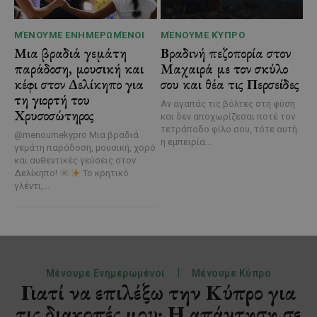
ΜΈΝΟΥΜΕ ΕΝΗΜΕΡΩΜΈΝΟΙ
ΜΈΝΟΥΜΕ ΚΎΠΡΟ
Μια βραδιά γεμάτη
Βραδινή πεζοπορία στον
παράδοση, μουσική και
Μαχαιρά με τον σκύλο
κέφι στον Δελίκηπο για
σου και θέα τις Περσείδες
τη γιορτή του
Αν αγαπάς τις βόλτες στη φύση
Χρυσοσώτηρος
και δεν αποχωρίζεσαι ποτέ τον
τετράποδο φίλο σου, τότε αυτή
@menoumekypro Μια βραδιά
η εμπειρία...
γεμάτη παράδοση, μουσική, χορό
και αυθεντικές γεύσεις στον
Δελίκηπο!
Το κρητικό
γλέντι,...