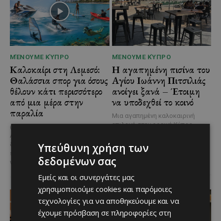
ΜΈΝΟΥΜΕ ΚΎΠΡΟ
ΜΈΝΟΥΜΕ ΚΎΠΡΟ
Καλοκαίρι στη Λεμεσό:
Η αγαπημένη πισίνα του
Θαλάσσια σπορ για όσους
Αγίου Ιωάννη Πιτσιλιάς
θέλουν κάτι περισσότερο
ανοίγει ξανά – Έτοιμη
από μια μέρα στην
να υποδεχθεί το κοινό
παραλία
Μια αγαπημένη καλοκαιρινή
επιλογή στην ορεινή Κύπρο
@menoumekypro Καλοκαίρι στη
επιστρέφει ανανεωμένη. Η
Λεμεσό σημαίνει θάλασσα,
υπαίθρια πισίνα στον Άγιο
δράση και… αδρεναλίνη!
Jet
Υπεύθυνη χρήση των
Ιωάννη Πιτσιλιάς ολοκλήρωσε
ski, parasailing, SUP, καγιάκ,
δεδομένων σας
τις...
wakeboard,...
Εμείς και οι συνεργάτες μας
χρησιμοποιούμε cookies και παρόμοιες
τεχνολογίες για να αποθηκεύουμε και να
έχουμε πρόσβαση σε πληροφορίες στη