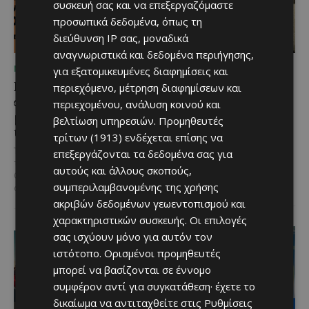
συσκευή σας και να επεξεργαζόμαστε
προσωπικά δεδομένα, όπως τη
διεύθυνση IP σας, μοναδικά
αναγνωριστικά και δεδομένα περιήγησης,
ΜΈΝΟΥΜΕ ΕΝΗΜΕΡΩΜΈΝΟΙ
ΜΈΝΟΥΜΕ ΕΝΗΜΕΡΩΜΈΝΟΙ
για εξατομικευμένες διαφημίσεις και
Η Arla Protein
Νέος Γενικός Διευθυντής
περιεχόμενο, μέτρηση διαφημίσεων και
συνεχίζει να καινοτομεί
του Hilton Nicosia ο
περιεχομένου, ανάλυση κοινού και
με το Arla Protein Food
Ilio Rodoni
βελτίωση υπηρεσιών.
Προμηθευτές
to Go.
τρίτων (1913)
ενδέχεται επίσης να
Καθήκοντα Γενικού Διευθυντή
στο Hilton Nicosia αναλαμβάνει ο
Το πλήρες γεύμα που ακολουθεί
επεξεργάζονται τα δεδομένα σας για
Ilio Rodoni, παίρνοντας τη
τον ρυθμό της σύγχρονης ζωής.
αυτούς και άλλους σκοπούς,
σκυτάλη από τον κ. Εύρο
Οι σύγχρονοι ρυθμοί της ζωής
συμπεριλαμβανομένης της χρήσης
Στυλιανού,...
αλλάζουν τον τρόπο που...
ακριβών δεδομένων γεωεντοπισμού και
χαρακτηριστικών συσκευής. Οι επιλογές
σας ισχύουν μόνο για αυτόν τον
ιστότοπο. Ορισμένοι προμηθευτές
μπορεί να βασίζονται σε έννομο
συμφέρον αντί για συγκατάθεση· έχετε το
δικαίωμα να αντιταχθείτε στις
Ρυθμίσεις