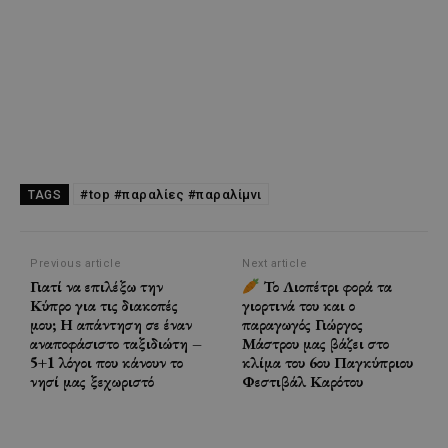
#top #παραλίες #παραλίμνι
TAGS
Previous article
Next article
Γιατί να επιλέξω την
Το Λιοπέτρι φορά τα
Κύπρο για τις διακοπές
γιορτινά του και ο
μου; Η απάντηση σε έναν
παραγωγός Γιώργος
αναποφάσιστο ταξιδιώτη –
Μάστρου μας βάζει στο
5+1 λόγοι που κάνουν το
κλίμα του 6ου Παγκύπριου
νησί μας ξεχωριστό
Φεστιβάλ Καρότου