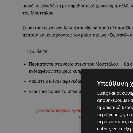
μικρά καφενεδάκια με παραδοσιακό χαρακτήρα, αλλά κα
του Μουττάλου.
Σημαντικά έργα ανάπλασης και εξωραϊσμού υλοποιήθηκ
πλατεία και ενισχύοντας τον ρόλο της ως «ζωντανό» α
Τι να δείτε
Περπατήστε στα γύρω στενά του Μουττάλου — θα δεί
ενδιαφέρον στοιχείο κυπρο-οθωμανικής αρχιτεκτον
Καθίστε σε ένα καφενεδάκι στην πλατεία
Υπεύθυνη 
Blue shell house το μπλέ σπίτι με τα κοχύλια
Εμείς και οι συν
αποθηκεύουμε κα
προσωπικά δεδομ
@menoumekypro
#paphos
#cyprustiktok
#cypru
περιήγησης, για 
Emotional Inspiring Music
περιεχομένου, α
επίσης να επεξε