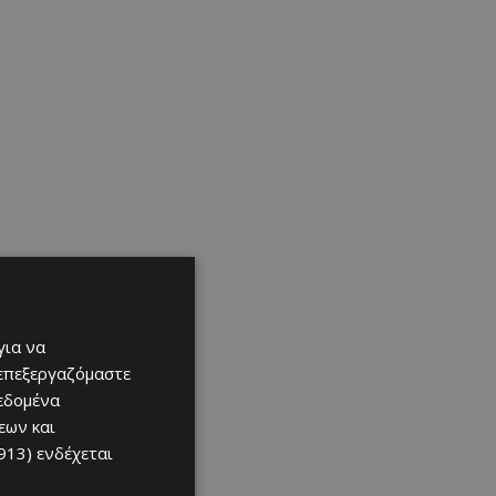
για να
 επεξεργαζόμαστε
δεδομένα
εων και
913)
ενδέχεται