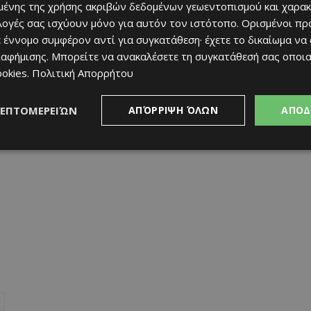
ένης της χρήσης ακριβών δεδομένων γεωεντοπισμού και χαρακ
tok
#cyprus
#fyp
@travel_escapers
♬
ιλογές σας ισχύουν μόνο για αυτόν τον ιστότοπο. Ορισμένοι πρ
ένουμε Κύπρο
 έννομο συμφέρον αντί για συγκατάθεση· έχετε το δικαίωμα να
ιαφήμισης
. Μπορείτε να ανακαλέσετε τη συγκατάθεσή σας οποι
ookies
.
Πολιτική Απορρήτου
ΛΕΠΤΟΜΕΡΕΙΏΝ
ΑΠΌΡΡΙΨΗ ΌΛΩΝ
ΑΠΟΔ