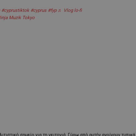
#cyprustiktok
#cyprus
#fyp
♬ Vlog lo-fi
inja Muzik Tokyo
ιτιστικό σημείο για τη γειτονιά. Γύρω από αυτήν ανοίγουν τυπικά