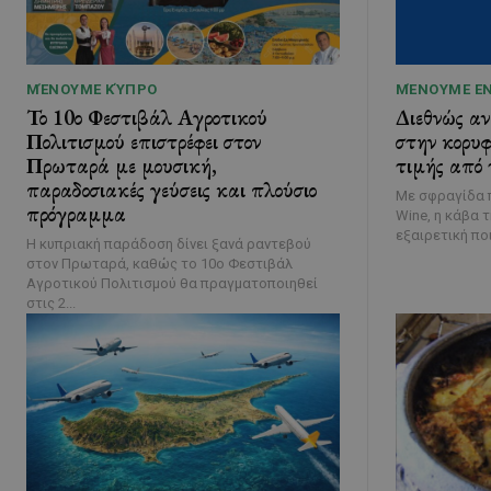
ΜΈΝΟΥΜΕ ΚΎΠΡΟ
ΜΈΝΟΥΜΕ Ε
Το 10ο Φεστιβάλ Αγροτικού
Διεθνώς α
Πολιτισμού επιστρέφει στον
στην κορυφ
Πρωταρά με μουσική,
τιμής από 
παραδοσιακές γεύσεις και πλούσιο
Με σφραγίδα π
πρόγραμμα
Wine, η κάβα 
εξαιρετική ποι
Η κυπριακή παράδοση δίνει ξανά ραντεβού
στον Πρωταρά, καθώς το 10ο Φεστιβάλ
Αγροτικού Πολιτισμού θα πραγματοποιηθεί
στις 2...