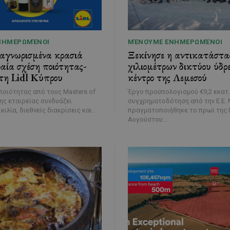
ΝΗΜΕΡΩΜΈΝΟΙ
ΜΈΝΟΥΜΕ ΕΝΗΜΕΡΩΜΈΝΟΙ
ναγνωρισμένα κρασιά
Ξεκίνησε η αντικατάστα
αία σχέση ποιότητας-
χιλιομέτρων δικτύου ύδρ
τη Lidl Κύπρου
κέντρο της Λεμεσού
οιότητας από τους Masters of
Έργο προϋπολογισμού €9,2 εκατ.
της εταιρείας συνδυάζει
συγχρηματοδότηση από την Ε.Ε. Με τελετή που
κιλία, διεθνείς διακρίσεις και...
πραγματοποιήθηκε το πρωί της 
Αυγούστου...