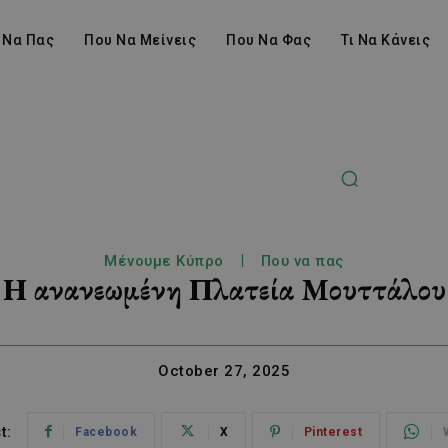
 Να Πας
Που Να Μείνεις
Που Να Φας
Τι Να Κάνεις
Μένουμε Κύπρο
Που να πας
Η ανανεωμένη Πλατεία Μουττάλου
October 27, 2025
t:
Facebook
X
Pinterest