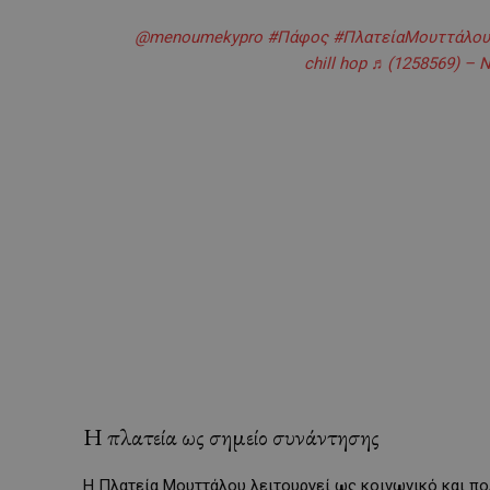
@menoumekypro
#Πάφος
#ΠλατείαΜουττάλου
chill hop ♬(1258569) – N
Η πλατεία ως σημείο συνάντησης
Η Πλατεία Μουττάλου λειτουργεί ως κοινωνικό και πολ