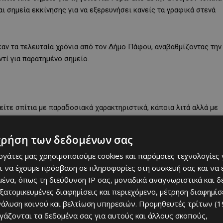
ι σημεία εκκίνησης για να εξερευνήσει κανείς τα γραφικά στενά
αν τα τελευταία χρόνια από τον Δήμο Πάφου, αναβαθμίζοντας την
ντί για παρατημένο σημείο.
τε σπίτια με παραδοσιακά χαρακτηριστικά, κάποια λιτά αλλά με
ικής.
χρήση των δεδομένων σας
εργάτες μας χρησιμοποιούμε cookies και παρόμοιες τεχνολογίες 
ι να έχουμε πρόσβαση σε πληροφορίες στη συσκευή σας και να
ένα, όπως τη διεύθυνση IP σας, μοναδικά αναγνωριστικά και 
s
#fyp
#cypruslife
@travel_escapers
♬
εξατομικευμένες διαφημίσεις και περιεχόμενο, μέτρηση διαφημίσ
 – BeardMusicStock
νάλυση κοινού και βελτίωση υπηρεσιών.
Προμηθευτές τρίτων (1
ργάζονται τα δεδομένα σας για αυτούς και άλλους σκοπούς,