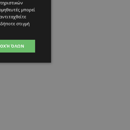
τηριστικών
ομηθευτές μπορεί
 αντιταχθείτε
αδήποτε στιγμή
ΟΧΉ ΌΛΩΝ