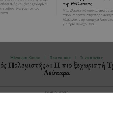
της Θάλασσας
αδοσιακής κουζίνας ξεχωρίζει
ς τταβάς, ένα φαγητό που
Μια εξαιρετικά σπάνια επενδυτι
ηκτα...
παρουσιάζεται στην παραλιακή 
Αλαμινού, στην επαρχία Λάρνακα
για τρία συνεχόμενα...