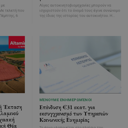
 με
Λίγες αυτοκινητοβιομηχανίες μπορούν να
ισχυριστούν ότι το όνομά τους έγινε συνώνυμο
Πέμπτης, 6
της ίδιας της ιστορίας του αυτοκινήτου. Η...
ΜΈΝΟΥΜΕ ΕΝΗΜΕΡΩΜΈΝΟΙ
κή Έκταση
Επένδυση €31 εκατ. για
λαμινού
εκσυγχρονισμό των Υπηρεσιών
χειακή
Κοινωνικής Ευημερίας
ική Θέα
Το έργο υλοποιείται στο πλαίσιο του