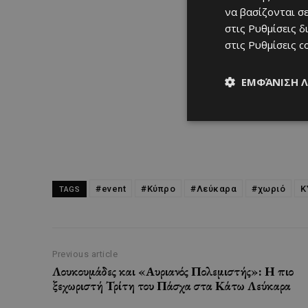
να βασίζονται σε
στις
Ρυθμίσεις δ
στις
Ρυθμίσεις c
ΕΜΦΆΝΙΣΗ 
#event
#Κύπρο
#Λεύκαρα
#χωριό
Κ
TAGS
Previous article
Λουκουμάδες και «Αυριανός Πολεμιστής»: Η πιο
ξεχωριστή Τρίτη του Πάσχα στα Κάτω Λεύκαρα