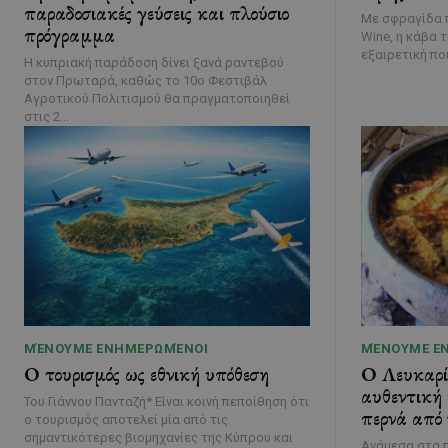
παραδοσιακές γεύσεις και πλούσιο
Με σφραγίδα π
πρόγραμμα
Wine, η κάβα 
εξαιρετική ποι
Η κυπριακή παράδοση δίνει ξανά ραντεβού
στον Πρωταρά, καθώς το 10ο Φεστιβάλ
Αγροτικού Πολιτισμού θα πραγματοποιηθεί
στις 2...
ΜΈΝΟΥΜΕ ΕΝΗΜΕΡΩΜΈΝΟΙ
ΜΈΝΟΥΜΕ Ε
Ο τουρισμός ως εθνική υπόθεση
Ο Λευκαρί
αυθεντική
Του Γιάννου Πανταζή* Είναι κοινή πεποίθηση ότι
περνά από 
ο τουρισμός αποτελεί μία από τις
σημαντικότερες βιομηχανίες της Κύπρου και
Ανάμεσα στα 