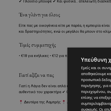
✔ Πλούσιο μπουφέ ✔ Και φυσικά… ατελείωτη διασκέδ
Ένα γλέντι για όλους
Είτε πας με οικογένεια είτε με παρέα, η εμπειρία είνα
και δραστηριότητες, ενώ οι μεγάλοι θα μπουν στο κλίμ
Τιμές συμμετοχής
• €18 για ενήλικες • €12 για παιδιά 5–12 ετών Μια προ
Υπεύθυνη 
Εμείς και οι συν
αποθηκεύουμε κα
Γιατί αξίζει να πας
προσωπικά δεδομ
περιήγησης, για 
Γιατί η Λάγια δεν είναι απλά ένας προορισμός — είναι 
περιεχομένου, α
αυθεντικό του χαρακτήρα ✔ Οι άνθρωποι γίνονται μια
επίσης να επεξε
Δευτέρα της Λαμπρής
Λάγια
Κοπιάστε!
συμπεριλαμβανομ
συσκευής. Οι επ