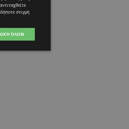
 αντιταχθείτε
αδήποτε στιγμή
ΟΧΉ ΌΛΩΝ