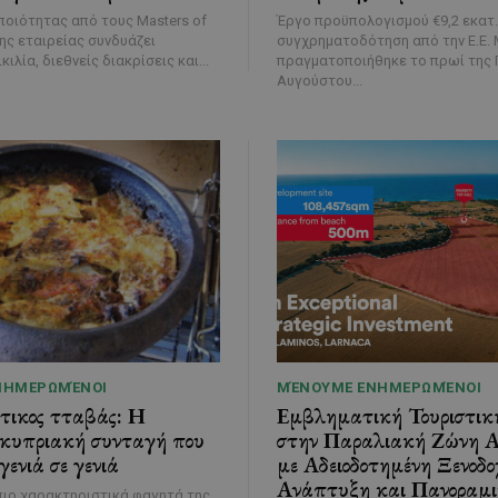
οιότητας από τους Masters of
Έργο προϋπολογισμού €9,2 εκατ.
της εταιρείας συνδυάζει
συγχρηματοδότηση από την Ε.Ε. Με τελετή που
κιλία, διεθνείς διακρίσεις και...
πραγματοποιήθηκε το πρωί της 
Αυγούστου...
ΝΗΜΕΡΩΜΈΝΟΙ
ΜΈΝΟΥΜΕ ΕΝΗΜΕΡΩΜΈΝΟΙ
τικος τταβάς: Η
Εμβληματική Τουριστι
 κυπριακή συνταγή που
στην Παραλιακή Ζώνη Α
γενιά σε γενιά
με Αδειοδοτημένη Ξενοδο
Ανάπτυξη και Πανοραμ
πιο χαρακτηριστικά φαγητά της