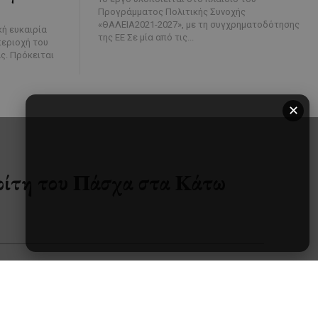
Προγράμματος Πολιτικής Συνοχής
«ΘΑΛΕΙΑ2021-2027», με τη συγχρηματοδότησης
κή ευκαιρία
της ΕΕ Σε μία από τις...
περιοχή του
ς. Πρόκειται
✕