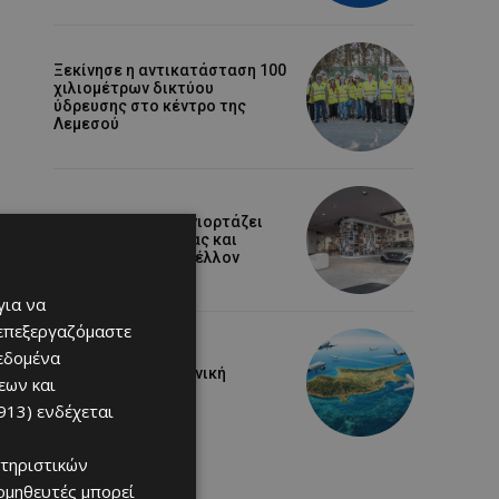
Ξεκίνησε η αντικατάσταση 100
χιλιομέτρων δικτύου
ύδρευσης στο κέντρο της
Λεμεσού
Η Mercedes-Benz γιορτάζει
έναν αιώνα ιστορίας και
κοιτάζει προς το μέλλον
για να
 επεξεργαζόμαστε
δεδομένα
Ο τουρισμός ως εθνική
εων και
υπόθεση
913)
ενδέχεται
τηριστικών
ομηθευτές μπορεί