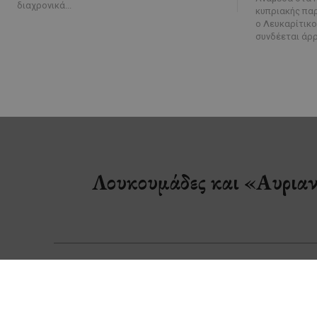
διαχρονικά...
κυπριακής παρ
ο Λευκαρίτικο
συνδέεται άρρ