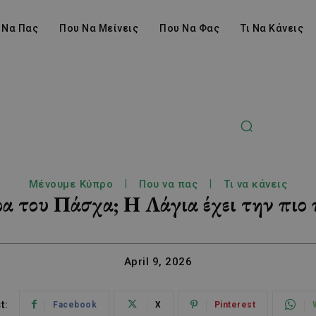
 Να Πας
Που Να Μείνεις
Που Να Φας
Τι Να Κάνεις
Μένουμε Κύπρο
Που να πας
Τι να κάνεις
ρα του Πάσχα; Η Λάγια έχει την πιο
April 9, 2026
t:
Facebook
X
Pinterest