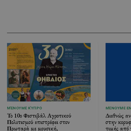
ΜΈΝΟΥΜΕ ΚΎΠΡΟ
ΜΈΝΟΥΜΕ Ε
Το 10ο Φεστιβάλ Αγροτικού
Διεθνώς α
Πολιτισμού επιστρέφει στον
στην κορυφ
Πρωταρά με μουσική,
τιμής από 