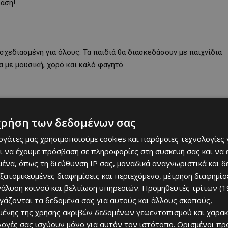
αση!
ι σχεδιασμένη για όλους. Τα παιδιά θα διασκεδάσουν με παιχνίδια
α με μουσική, χορό και καλό φαγητό.
σιτή επιλογή για μια γεμάτη μέρα εμπειρίας στο χωριό.
χρήση των δεδομένων σας
εργάτες μας χρησιμοποιούμε cookies και παρόμοιες τεχνολογίες 
ι να έχουμε πρόσβαση σε πληροφορίες στη συσκευή σας και να
ένα, όπως τη διεύθυνση IP σας, μοναδικά αναγνωριστικά και 
εξατομικευμένες διαφημίσεις και περιεχόμενο, μέτρηση διαφημίσ
μια επιστροφή στις ρίζες. Είναι εκεί που: ✔ Το Πάσχα κρατά τον
νάλυση κοινού και βελτίωση υπηρεσιών.
Προμηθευτές τρίτων (1
 μεγάλη παρέα ✔ Η παράδοση ζωντανεύει μέσα από χορό και γεύση
ργάζονται τα δεδομένα σας για αυτούς και άλλους σκοπούς,
ένης της χρήσης ακριβών δεδομένων γεωεντοπισμού και χαρακ
ιλογές σας ισχύουν μόνο για αυτόν τον ιστότοπο. Ορισμένοι πρ