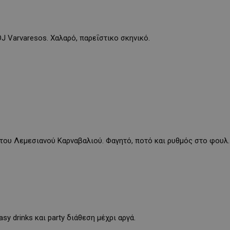
 DJ Varvaresos. Χαλαρό, παρεΐστικο σκηνικό.
ο του Λεμεσιανού Καρναβαλιού. Φαγητό, ποτό και ρυθμός στο φουλ.
asy drinks και party διάθεση μέχρι αργά.