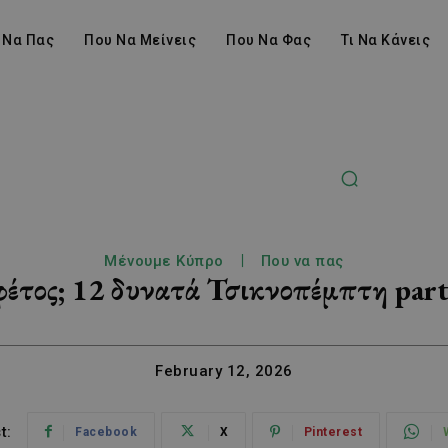
 Να Πας
Που Να Μείνεις
Που Να Φας
Τι Να Κάνεις
Μένουμε Κύπρο
Που να πας
φέτος; 12 δυνατά Τσικνοπέμπτη part
February 12, 2026
t:
Facebook
X
Pinterest