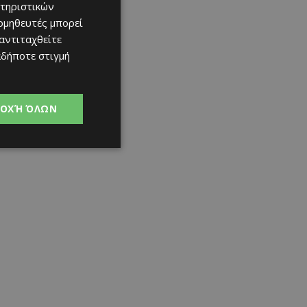
τηριστικών
ομηθευτές μπορεί
 αντιταχθείτε
αδήποτε στιγμή
ΟΧΉ ΌΛΩΝ