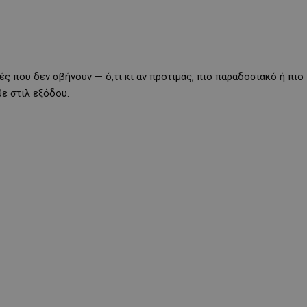
ς που δεν σβήνουν — ό,τι κι αν προτιμάς, πιο παραδοσιακό ή πιο
θε στιλ εξόδου.