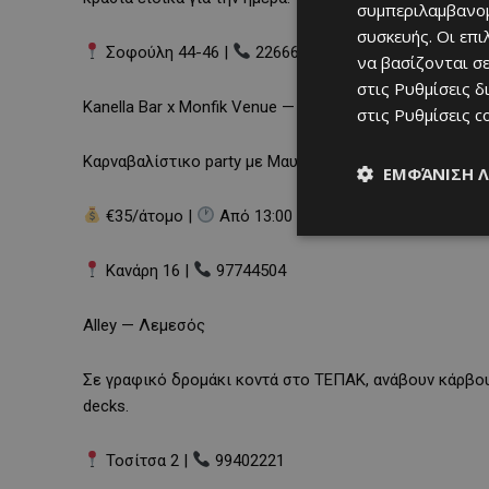
συμπεριλαμβανομ
συσκευής. Οι επ
Σοφούλη 44-46 |
22666579 | Κρατήσεις από 17:3
να βασίζονται σε
στις
Ρυθμίσεις δ
Kanella Bar x Monfik Venue — Λεμεσός
στις
Ρυθμίσεις c
Καρναβαλίστικο party με Μαυρίκιο Μαυρικίου & Γιώργ
ΕΜΦΆΝΙΣΗ 
€35/άτομο |
Από 13:00
Κανάρη 16 |
97744504
Alley — Λεμεσός
Σε γραφικό δρομάκι κοντά στο ΤΕΠΑΚ, ανάβουν κάρβου
decks.
Τοσίτσα 2 |
99402221