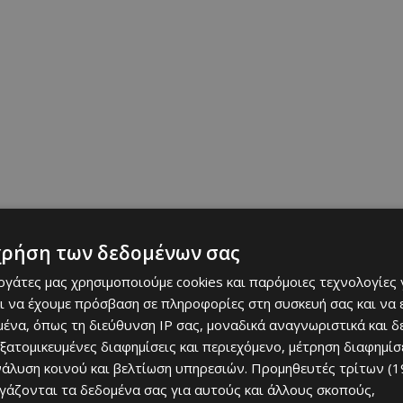
έμπτη party με τσικνομεζέδες, ποτά και DJ sets. Carnival vibes
.
χρήση των δεδομένων σας
εργάτες μας χρησιμοποιούμε cookies και παρόμοιες τεχνολογίες 
ι να έχουμε πρόσβαση σε πληροφορίες στη συσκευή σας και να
ένα, όπως τη διεύθυνση IP σας, μοναδικά αναγνωριστικά και 
εξατομικευμένες διαφημίσεις και περιεχόμενο, μέτρηση διαφημίσ
νάλυση κοινού και βελτίωση υπηρεσιών.
Προμηθευτές τρίτων (1
ίνα και δυνατό concept. Καπνός, γεύση και επιλεγμένα κυπριακά
ργάζονται τα δεδομένα σας για αυτούς και άλλους σκοπούς,