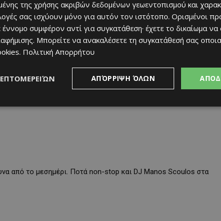
ένης της χρήσης ακριβών δεδομένων γεωεντοπισμού και χαρακ
ιλογές σας ισχύουν μόνο για αυτόν τον ιστότοπο. Ορισμένοι πρ
0
 έννομο συμφέρον αντί για συγκατάθεση· έχετε το δικαίωμα να
ιαφήμισης
. Μπορείτε να ανακαλέσετε τη συγκατάθεσή σας οποι
ookies
.
Πολιτική Απορρήτου
ο Χρύσο. Κυπριακός μεζές και ζωντανή διασκέδαση.
ΛΕΠΤΟΜΕΡΕΙΏΝ
ΑΠΌΡΡΙΨΗ ΌΛΩΝ
ΑΠΟΔ
να από το μεσημέρι. Ποτά non-stop και DJ Manos Scoulos στα