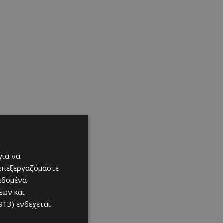
για να
 επεξεργαζόμαστε
δεδομένα
εων και
913)
ενδέχεται