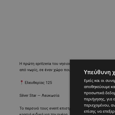
Η πρώτη spritzeria του νησιού στήνει ολοήμερο Τσικνοπ
από νωρίς, σε έναν χώρο που ήδη έγινε talk of the town
Υπεύθυνη 
Εμείς και οι συν
Ελευθερίας 125
αποθηκεύουμε κα
προσωπικά δεδομ
Silver Star — Λευκωσία
περιήγησης, για 
περιεχομένου, α
Το περσινό τους event επιστρέφει με ανανεωμένη κουζ
επίσης να επεξε
κρασιά ειδικά για την ημέρα.