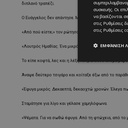
συμπεριλαμβανομ
διπλανό τραπέζι.
συσκευής. Οι επ
να βασίζονται σε
Ο Ευάγγελος δεν απάντησε. Μόνο χαμογέλασε πικρά.
στις
Ρυθμίσεις δ
στις
Ρυθμίσεις c
«Από πού είστε;» τον ρώτησα διστακτικά.
ΕΜΦΆΝΙΣΗ 
«Λουτρός Ημαθίας. Ένα μικρό χωριό στην Ελλάδα».
Το είπε κοφτά, λες και η λέξη κουβαλούσε ακόμα βάρο
Άναψε δεύτερο τσιγάρο και κοίταξε έξω από το παράθ
«Έφυγα μικρός. Δεκαεπτά, δεκαοχτώ χρονών. Έλεγα π
Σταμάτησε για λίγο και γέλασε χαμηλόφωνα.
«Ψέματα. Για να σωθώ έφυγα. Από τη φτώχεια, από το