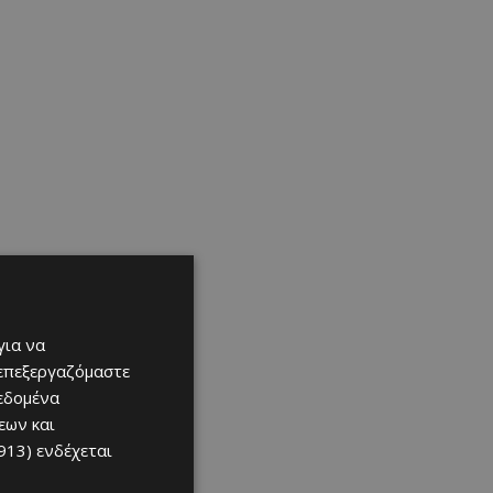
για να
 επεξεργαζόμαστε
δεδομένα
εων και
913)
ενδέχεται