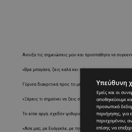
Άνοιξα τις σημειώσεις μου και προσπάθησα να συγκεν
«Βρε μπαγάσα, ζεις καλά κει πάνω…»
Υπεύθυνη 
Γύρισα διακριτικά προς το μέρος του, χωρίς να θέλω ν
Εμείς και οι συν
«Ξέρεις τι σημαίνει να ζεις στην ξενιτιά, κορίτσι μου;
αποθηκεύουμε κα
προσωπικά δεδομ
περιήγησης, για 
Το είπε αργά, σχεδόν ψιθυριστά, ενώ κρατούσε το τσι
περιεχομένου, α
επίσης να επεξε
«Άσε μας, ρε Ευάγγελε, με την ξενιτιά σου. Κύπρο ήρθ