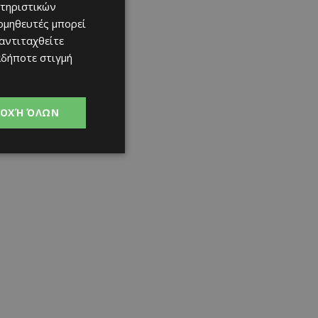
τηριστικών
ομηθευτές μπορεί
 αντιταχθείτε
αδήποτε στιγμή
ΟΧΉ ΌΛΩΝ