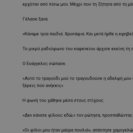
ερχόταν από πίσω μου. Μέχρι που τη ζήτησα από τη μάν
Γέλασε ξανά.
«Κάναμε τρία παιδιά. Χρυσάφια. Και μετά ήρθε η εφηβε
Το μικρό ραδιόφωνο του καφενείου άρχισε εκείνη τη στ
Ο Ευάγγελος σώπασε.
«Αυτό το τραγούδι μού το τραγουδούσε η αδελφή μου σ
ξέρεις πού ανήκεις».
Η φωνή του χάθηκε μέσα στους στίχους.
«Δεν κάνατε φίλους εδώ;» τον ρώτησα, προσπαθώντας 
«Οι φίλοι μου ήταν μαύρα πουλιά», απάντησε χαμογελώ