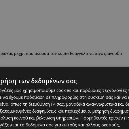
τρωθώ, μέχρι που άκουσα τον κύριο Ευάγγελο να σιγοτραγουδά.
χρήση των δεδομένων σας
α γίνω αντιληπτή. Εκείνος όμως είχε ήδη καταλάβει.
εργάτες μας χρησιμοποιούμε cookies και παρόμοιες τεχνολογίες 
 Μακάρι να μην το μάθεις ποτέ…»
ι να έχουμε πρόσβαση σε πληροφορίες στη συσκευή σας και να
ένα, όπως τη διεύθυνση IP σας, μοναδικά αναγνωριστικά και 
εξατομικευμένες διαφημίσεις και περιεχόμενο, μέτρηση διαφημίσ
γάρο ανάμεσα στα κουρασμένα δάχτυλά του.
νάλυση κοινού και βελτίωση υπηρεσιών.
Προμηθευτές τρίτων (1
ργάζονται τα δεδομένα σας για αυτούς και άλλους σκοπούς,
ες, όχι στην άκρη του κόσμου», του φώναξε ο κύριος Νίκος από το