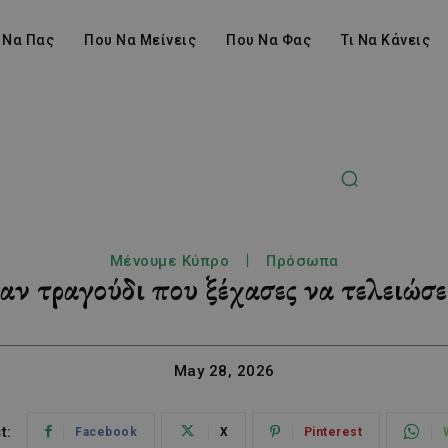
 Να Πας
Που Να Μείνεις
Που Να Φας
Τι Να Κάνεις
Μένουμε Κύπρο
Πρόσωπα
αν τραγούδι που ξέχασες να τελειώσε
May 28, 2026
t:
Facebook
X
Pinterest