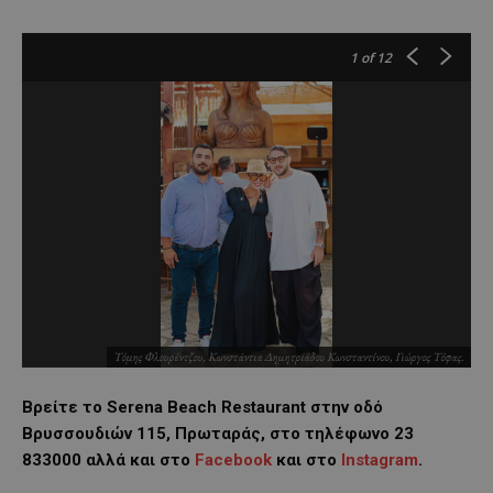
1
of 12
Τόμης Φλουρέντζου, Κωνστάντια Δημητριάδου Κωνσταντίνου, Γιώργος Τόφας.
Βρείτε το
Serena
Beach
Restaurant στην οδό
Βρυσσουδιών 115, Πρωταράς, στο τηλέφωνο 23
833000 αλλά και στο
Facebook
και στο
Instagram
.