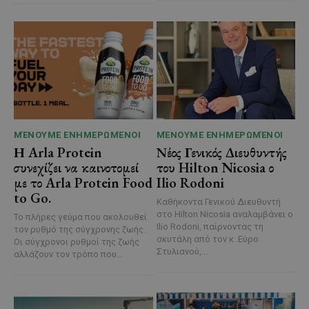
ΜΈΝΟΥΜΕ ΕΝΗΜΕΡΩΜΈΝΟΙ
ΜΈΝΟΥΜΕ ΕΝΗΜΕΡΩΜΈΝΟΙ
Η Arla Protein
Νέος Γενικός Διευθυντής
συνεχίζει να καινοτομεί
του Hilton Nicosia ο
με το Arla Protein Food
Ilio Rodoni
to Go.
Καθήκοντα Γενικού Διευθυντή
στο Hilton Nicosia αναλαμβάνει ο
Το πλήρες γεύμα που ακολουθεί
Ilio Rodoni, παίρνοντας τη
τον ρυθμό της σύγχρονης ζωής.
σκυτάλη από τον κ. Εύρο
Οι σύγχρονοι ρυθμοί της ζωής
Στυλιανού,...
αλλάζουν τον τρόπο που...