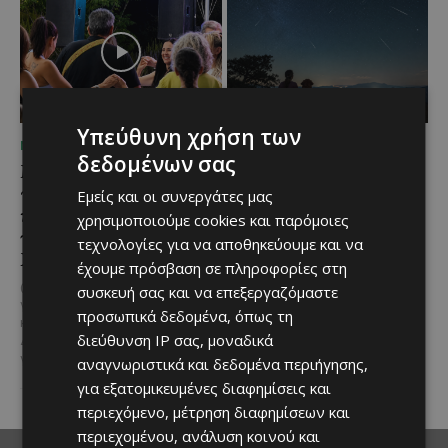
Υπεύθυνη χρήση των
ΜΈΝΟΥΜΕ ΕΝΗΜΕΡΩΜΈΝΟΙ
ΜΈΝΟΥΜΕ ΚΎΠΡΟ
δεδομένων σας
Μια βραδιά γεμάτη
Βραδινή πεζοπορία στον
παράδοση, μουσική και
Μαχαιρά με τον σκύλο
Εμείς και οι συνεργάτες μας
κέφι στον Δελίκηπο για
σου και θέα τις Περσείδες
χρησιμοποιούμε cookies και παρόμοιες
τη γιορτή του
τεχνολογίες για να αποθηκεύουμε και να
Αν αγαπάς τις βόλτες στη φύση
Χρυσοσώτηρος
και δεν αποχωρίζεσαι ποτέ τον
έχουμε πρόσβαση σε πληροφορίες στη
τετράποδο φίλο σου, τότε αυτή
@menoumekypro Μια βραδιά
συσκευή σας και να επεξεργαζόμαστε
η εμπειρία...
γεμάτη παράδοση, μουσική, χορό
προσωπικά δεδομένα, όπως τη
και αυθεντικές γεύσεις στον
διεύθυνση IP σας, μοναδικά
Δελίκηπο!
Το κρητικό
γλέντι,...
αναγνωριστικά και δεδομένα περιήγησης,
για εξατομικευμένες διαφημίσεις και
περιεχόμενο, μέτρηση διαφημίσεων και
περιεχομένου, ανάλυση κοινού και