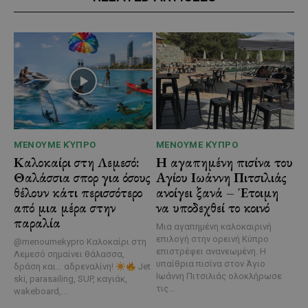
ΜΈΝΟΥΜΕ ΚΎΠΡΟ
ΜΈΝΟΥΜΕ ΚΎΠΡΟ
Καλοκαίρι στη Λεμεσό:
Η αγαπημένη πισίνα του
Θαλάσσια σπορ για όσους
Αγίου Ιωάννη Πιτσιλιάς
θέλουν κάτι περισσότερο
ανοίγει ξανά – Έτοιμη
από μια μέρα στην
να υποδεχθεί το κοινό
παραλία
Μια αγαπημένη καλοκαιρινή
επιλογή στην ορεινή Κύπρο
@menoumekypro Καλοκαίρι στη
επιστρέφει ανανεωμένη. Η
Λεμεσό σημαίνει θάλασσα,
υπαίθρια πισίνα στον Άγιο
δράση και… αδρεναλίνη!
Jet
Ιωάννη Πιτσιλιάς ολοκλήρωσε
ski, parasailing, SUP, καγιάκ,
τις...
wakeboard,...