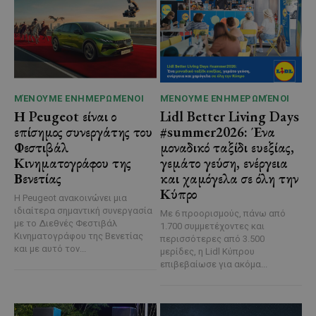
ΜΈΝΟΥΜΕ ΕΝΗΜΕΡΩΜΈΝΟΙ
ΜΈΝΟΥΜΕ ΕΝΗΜΕΡΩΜΈΝΟΙ
Η Peugeot είναι ο
Lidl Better Living Days
επίσημος συνεργάτης του
#summer2026: Ένα
Φεστιβάλ
μοναδικό ταξίδι ευεξίας,
Κινηματογράφου της
γεμάτο γεύση, ενέργεια
Βενετίας
και χαμόγελα σε όλη την
Κύπρο
Η Peugeot ανακοινώνει μια
ιδιαίτερα σημαντική συνεργασία
Με 6 προορισμούς, πάνω από
με το Διεθνές Φεστιβάλ
1.700 συμμετέχοντες και
Κινηματογράφου της Βενετίας
περισσότερες από 3.500
και με αυτό τον...
μερίδες, η Lidl Κύπρου
επιβεβαίωσε για ακόμα...