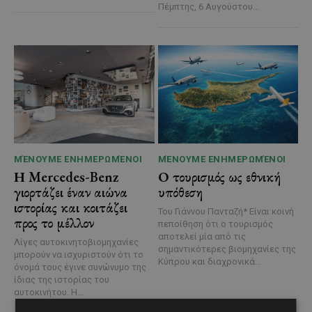
Πέμπτης, 6 Αυγούστου...
ΜΈΝΟΥΜΕ ΕΝΗΜΕΡΩΜΈΝΟΙ
ΜΈΝΟΥΜΕ ΕΝΗΜΕΡΩΜΈΝΟΙ
Η Mercedes-Benz
Ο τουρισμός ως εθνική
γιορτάζει έναν αιώνα
υπόθεση
ιστορίας και κοιτάζει
Του Γιάννου Πανταζή* Είναι κοινή
προς το μέλλον
πεποίθηση ότι ο τουρισμός
αποτελεί μία από τις
Λίγες αυτοκινητοβιομηχανίες
σημαντικότερες βιομηχανίες της
μπορούν να ισχυριστούν ότι το
Κύπρου και διαχρονικά...
όνομά τους έγινε συνώνυμο της
ίδιας της ιστορίας του
αυτοκινήτου. Η...