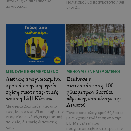
μεγάλους να απολαύσουν
Πολιτισμού θα πραγματοποιηθεί
μοναδικές...
στις 2...
ΜΈΝΟΥΜΕ ΕΝΗΜΕΡΩΜΈΝΟΙ
ΜΈΝΟΥΜΕ ΕΝΗΜΕΡΩΜΈΝΟΙ
Διεθνώς αναγνωρισμένα
Ξεκίνησε η
κρασιά στην κορυφαία
αντικατάσταση 100
σχέση ποιότητας-τιμής
χιλιομέτρων δικτύου
από τη Lidl Κύπρου
ύδρευσης στο κέντρο της
Λεμεσού
Με σφραγίδα ποιότητας από
τους Masters of Wine, η κάβα της
Έργο προϋπολογισμού €9,2 εκατ.
εταιρείας συνδυάζει εξαιρετική
με συγχρηματοδότηση από την
ποικιλία, διεθνείς διακρίσεις
Ε.Ε. Με τελετή που
και...
πραγματοποιήθηκε το πρωί της