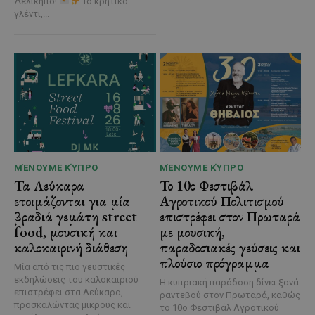
Δελίκηπο!
Το κρητικό
γλέντι,...
ΜΈΝΟΥΜΕ ΚΎΠΡΟ
ΜΈΝΟΥΜΕ ΚΎΠΡΟ
Τα Λεύκαρα
Το 10ο Φεστιβάλ
ετοιμάζονται για μία
Αγροτικού Πολιτισμού
βραδιά γεμάτη street
επιστρέφει στον Πρωταρά
food, μουσική και
με μουσική,
καλοκαιρινή διάθεση
παραδοσιακές γεύσεις και
πλούσιο πρόγραμμα
Μία από τις πιο γευστικές
εκδηλώσεις του καλοκαιριού
Η κυπριακή παράδοση δίνει ξανά
επιστρέφει στα Λεύκαρα,
ραντεβού στον Πρωταρά, καθώς
προσκαλώντας μικρούς και
το 10ο Φεστιβάλ Αγροτικού