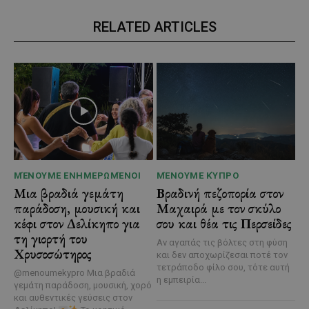
RELATED ARTICLES
ΜΈΝΟΥΜΕ ΕΝΗΜΕΡΩΜΈΝΟΙ
ΜΈΝΟΥΜΕ ΚΎΠΡΟ
Μια βραδιά γεμάτη
Βραδινή πεζοπορία στον
παράδοση, μουσική και
Μαχαιρά με τον σκύλο
κέφι στον Δελίκηπο για
σου και θέα τις Περσείδες
τη γιορτή του
Αν αγαπάς τις βόλτες στη φύση
Χρυσοσώτηρος
και δεν αποχωρίζεσαι ποτέ τον
τετράποδο φίλο σου, τότε αυτή
@menoumekypro Μια βραδιά
η εμπειρία...
γεμάτη παράδοση, μουσική, χορό
και αυθεντικές γεύσεις στον