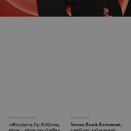
Previous article
Next article
«Φλεγόμενη Γη: Χτίζοντας
Serena Beach Restaurant,
πέτρα – πέτρα την ελπίδα»
ο απόλυτος καλοκαιρινός