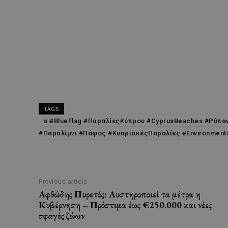
TAGS
α #BlueFlag #ΠαραλίεςΚύπρου #CyprusBeaches #Ρύπ
#Παραλίμνι #Πάφος #ΚυπριακέςΠαραλίες #Environment
Previous article
Αφθώδης Πυρετός: Αυστηροποιεί τα μέτρα η
Κυβέρνηση – Πρόστιμα έως €250.000 και νέες
σφαγές ζώων