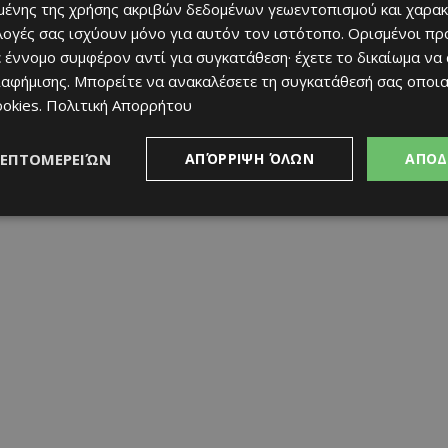
ένα διεθνώς οικολογικά σήματα ποιότητας και απονέμεται κάθε
ένης της χρήσης ακριβών δεδομένων γεωεντοπισμού και χαρακ
ριτήρια, όπως εξαιρετική ποιότητα νερών, καθαριότητα,
ιλογές σας ισχύουν μόνο για αυτόν τον ιστότοπο. Ορισμένοι πρ
ική ενημέρωση και σωστή διαχείριση απορριμμάτων.
 έννομο συμφέρον αντί για συγκατάθεση· έχετε το δικαίωμα να
ιαφήμισης
. Μπορείτε να ανακαλέσετε τη συγκατάθεσή σας οποι
ookies
.
Πολιτική Απορρήτου
άλισε ο Δήμος Παραλιμνίου – Δερύνειας με 18 βραβεύσεις,
τα με 9 και την Πάφο με 6.
ΛΕΠΤΟΜΕΡΕΙΏΝ
ΑΠΌΡΡΙΨΗ ΌΛΩΝ
ΑΠΟΔ
ται να δημοσιευθεί το επόμενο διάστημα.