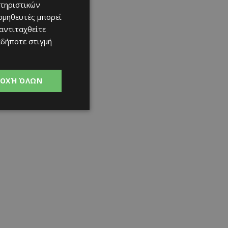
τηριστικών
ομηθευτές μπορεί
 αντιταχθείτε
αδήποτε στιγμή
ΟΧΉ ΌΛΩΝ