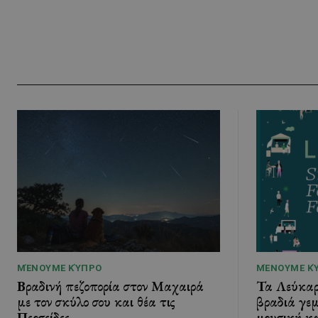
ΜΈΝΟΥΜΕ ΚΎΠΡΟ
ΜΈΝΟΥΜΕ Κ
Βραδινή πεζοπορία στον Μαχαιρά
Τα Λεύκαρα
με τον σκύλο σου και θέα τις
βραδιά γεμ
Περσείδες
μουσική κα