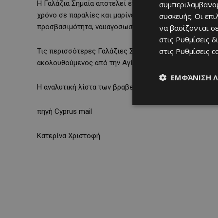
Η Γαλάζια Σημαία αποτελεί ένα από τα πιο αναγνωρισμ
συμπεριλαμβανομ
χρόνο σε παραλίες και μαρίνες που πληρούν αυστηρά κ
συσκευής. Οι επ
προσβασιμότητα, ναυαγοσωστική κάλυψη, περιβαλλοντ
να βασίζονται σε
στις
Ρυθμίσεις δ
στις
Ρυθμίσεις c
Τις περισσότερες Γαλάζιες Σημαίες για το 2026 εξασφ
ακολουθούμενος από την Αγία Νάπα με 16, την Αμαθούν
ΕΜΦΆΝΙΣΗ 
Η αναλυτική λίστα των βραβευμένων παραλιών αναμένε
πηγή Cyprus mail
Κατερίνα Χριστοφή