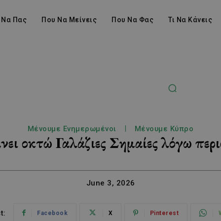
 Να Πας
Που Να Μείνεις
Που Να Φας
Τι Να Κάνεις
Μένουμε Ενημερωμένοι
Μένουμε Κύπρο
ει οκτώ Γαλάζιες Σημαίες λόγω περ
June 3, 2026
t:
Facebook
X
Pinterest