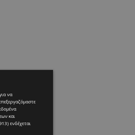
για να
 επεξεργαζόμαστε
δεδομένα
εων και
913)
ενδέχεται