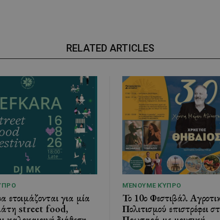
RELATED ARTICLES
ΎΠΡΟ
ΜΈΝΟΥΜΕ ΚΎΠΡΟ
 ετοιμάζονται για μία
Το 10ο Φεστιβάλ Αγροτι
άτη street food,
Πολιτισμού επιστρέφει στ
ι καλοκαιρινή διάθεση
Πρωταρά με μουσική,