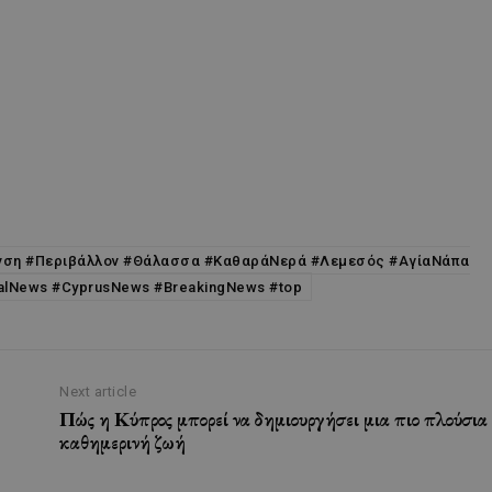
ανση #Περιβάλλον #Θάλασσα #ΚαθαράΝερά #Λεμεσός #ΑγίαΝάπα
alNews #CyprusNews #BreakingNews #top
Next article
Πώς η Κύπρος μπορεί να δημιουργήσει μια πιο πλούσια
καθημερινή ζωή