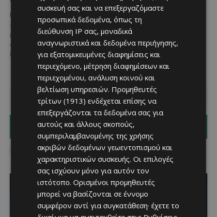
συσκευή σας και να επεξεργαζόμαστε
Κατερίνα Χριστοφή
-
ΜΈΝΟΥΜΕ ΕΝΗΜΕΡΩΜΈΝΟΙ
προσωπικά δεδομένα, όπως τη
June 3, 2026
διεύθυνση IP σας, μοναδικά
Μειωμένος είναι φέτος ο αριθμός των Γαλάζιων Σημαιών που
αναγνωριστικά και δεδομένα περιήγησης,
απονέμονται στην Κύπρο, καθώς το διεθνές πρόγραμμα Blue Flag
για εξατομικευμένες διαφημίσεις και
βράβευσε 56 παραλίες για το 2026,...
περιεχόμενο, μέτρηση διαφημίσεων και
περιεχομένου, ανάλυση κοινού και
βελτίωση υπηρεσιών.
Προμηθευτές
τρίτων (1913)
ενδέχεται επίσης να
επεξεργάζονται τα δεδομένα σας για
αυτούς και άλλους σκοπούς,
I WANT IN
συμπεριλαμβανομένης της χρήσης
ακριβών δεδομένων γεωεντοπισμού και
I've read and accept the
Privacy Policy
.
χαρακτηριστικών συσκευής. Οι επιλογές
σας ισχύουν μόνο για αυτόν τον
ιστότοπο. Ορισμένοι προμηθευτές
μπορεί να βασίζονται σε έννομο
συμφέρον αντί για συγκατάθεση· έχετε το
δικαίωμα να αντιταχθείτε στις
Ρυθμίσεις