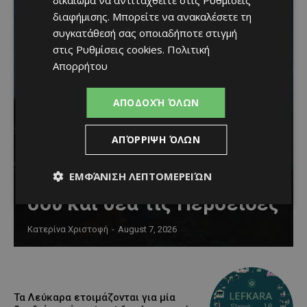
διαφήμισης
. Μπορείτε να ανακαλέσετε τη
συγκατάθεσή σας οποιαδήποτε στιγμή
στις
Ρυθμίσεις cookies
.
Πολιτική
Απορρήτου
ΑΠΟΔΟΧΉ ΌΛΩΝ
ΑΠΌΡΡΙΨΗ ΌΛΩΝ
Βραδινή πεζοπορία στον
Μαχαιρά με τον σκύλο
ΕΜΦΆΝΙΣΗ ΛΕΠΤΟΜΕΡΕΙΏΝ
σου και θέα τις Περσείδες
Κατερίνα Χριστοφή
-
August 7, 2026
Τα Λεύκαρα ετοιμάζονται για μία