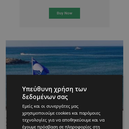
Υπεύθυνη χρήση των
δεδομένων σας
Εμείς και οι συνεργάτες μας
χρησιμοποιούμε cookies και παρόμοιες
ΣΟΚ: Η Κύπρος χάνει οκτώ Γαλάζιες
τεχνολογίες για να αποθηκεύουμε και να
Σημαίες λόγω περιστατικών ρύπανσης
έχουμε πρόσβαση σε πληροφορίες στη