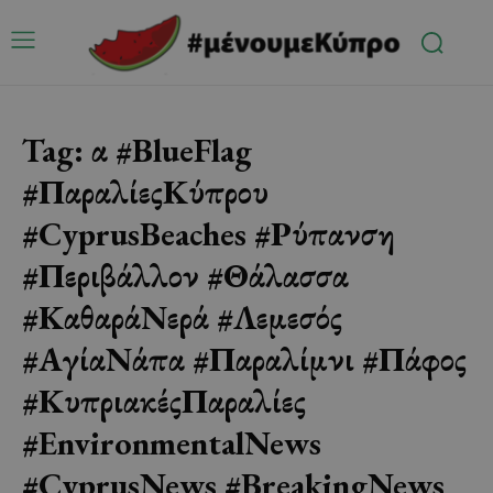
Tag:
α #BlueFlag
#ΠαραλίεςΚύπρου
#CyprusBeaches #Ρύπανση
#Περιβάλλον #Θάλασσα
#ΚαθαράΝερά #Λεμεσός
#ΑγίαΝάπα #Παραλίμνι #Πάφος
#ΚυπριακέςΠαραλίες
#EnvironmentalNews
#CyprusNews #BreakingNews