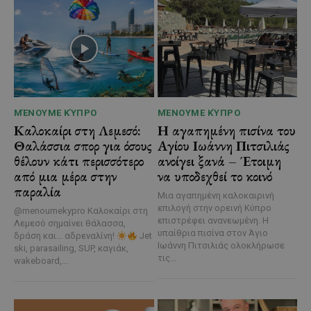
ΜΈΝΟΥΜΕ ΚΎΠΡΟ
ΜΈΝΟΥΜΕ ΚΎΠΡΟ
Καλοκαίρι στη Λεμεσό:
Η αγαπημένη πισίνα του
Θαλάσσια σπορ για όσους
Αγίου Ιωάννη Πιτσιλιάς
θέλουν κάτι περισσότερο
ανοίγει ξανά – Έτοιμη
από μια μέρα στην
να υποδεχθεί το κοινό
παραλία
Μια αγαπημένη καλοκαιρινή
επιλογή στην ορεινή Κύπρο
@menoumekypro Καλοκαίρι στη
επιστρέφει ανανεωμένη. Η
Λεμεσό σημαίνει θάλασσα,
υπαίθρια πισίνα στον Άγιο
δράση και… αδρεναλίνη!
Jet
Ιωάννη Πιτσιλιάς ολοκλήρωσε
ski, parasailing, SUP, καγιάκ,
τις...
wakeboard,...