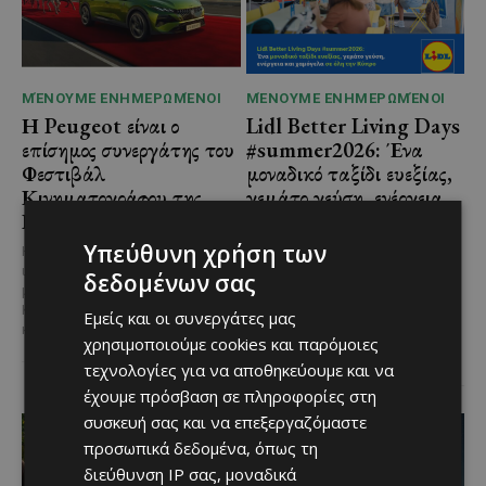
ΜΈΝΟΥΜΕ ΕΝΗΜΕΡΩΜΈΝΟΙ
ΜΈΝΟΥΜΕ ΕΝΗΜΕΡΩΜΈΝΟΙ
Η Peugeot είναι ο
Lidl Better Living Days
επίσημος συνεργάτης του
#summer2026: Ένα
Φεστιβάλ
μοναδικό ταξίδι ευεξίας,
Κινηματογράφου της
γεμάτο γεύση, ενέργεια
Βενετίας
και χαμόγελα σε όλη την
Κύπρο
Υπεύθυνη χρήση των
Η Peugeot ανακοινώνει μια
ιδιαίτερα σημαντική συνεργασία
Με 6 προορισμούς, πάνω από
δεδομένων σας
με το Διεθνές Φεστιβάλ
1.700 συμμετέχοντες και
Κινηματογράφου της Βενετίας
περισσότερες από 3.500
Εμείς και οι συνεργάτες μας
και με αυτό τον...
μερίδες, η Lidl Κύπρου
χρησιμοποιούμε cookies και παρόμοιες
επιβεβαίωσε για ακόμα...
τεχνολογίες για να αποθηκεύουμε και να
έχουμε πρόσβαση σε πληροφορίες στη
συσκευή σας και να επεξεργαζόμαστε
προσωπικά δεδομένα, όπως τη
διεύθυνση IP σας, μοναδικά