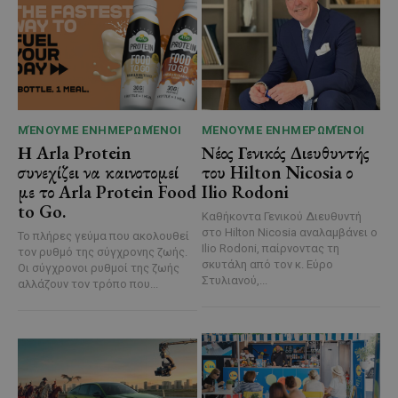
ΜΈΝΟΥΜΕ ΕΝΗΜΕΡΩΜΈΝΟΙ
ΜΈΝΟΥΜΕ ΕΝΗΜΕΡΩΜΈΝΟΙ
Η Arla Protein
Νέος Γενικός Διευθυντής
συνεχίζει να καινοτομεί
του Hilton Nicosia ο
με το Arla Protein Food
Ilio Rodoni
to Go.
Καθήκοντα Γενικού Διευθυντή
στο Hilton Nicosia αναλαμβάνει ο
Το πλήρες γεύμα που ακολουθεί
Ilio Rodoni, παίρνοντας τη
τον ρυθμό της σύγχρονης ζωής.
σκυτάλη από τον κ. Εύρο
Οι σύγχρονοι ρυθμοί της ζωής
Στυλιανού,...
αλλάζουν τον τρόπο που...