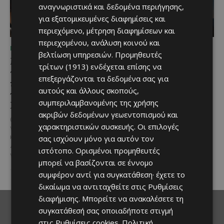
αναγνωριστικά και δεδομένα περιήγησης,
για εξατομικευμένες διαφημίσεις και
περιεχόμενο, μέτρηση διαφημίσεων και
περιεχομένου, ανάλυση κοινού και
ΜΈΝΟΥΜΕ ΕΝΗΜΕΡΩΜΈΝΟΙ
ΜΈΝΟΥΜΕ ΚΎΠΡΟ
βελτίωση υπηρεσιών.
Προμηθευτές
Μια βραδιά γεμάτη
Βραδινή πεζοπορία στον
τρίτων (1913)
ενδέχεται επίσης να
παράδοση, μουσική και
Μαχαιρά με τον σκύλο
επεξεργάζονται τα δεδομένα σας για
κέφι στον Δελίκηπο για
σου και θέα τις Περσείδες
αυτούς και άλλους σκοπούς,
τη γιορτή του
Αν αγαπάς τις βόλτες στη φύση
συμπεριλαμβανομένης της χρήσης
Χρυσοσώτηρος
και δεν αποχωρίζεσαι ποτέ τον
ακριβών δεδομένων γεωεντοπισμού και
τετράποδο φίλο σου, τότε αυτή
@menoumekypro Μια βραδιά
η εμπειρία...
χαρακτηριστικών συσκευής. Οι επιλογές
γεμάτη παράδοση, μουσική, χορό
και αυθεντικές γεύσεις στον
σας ισχύουν μόνο για αυτόν τον
Δελίκηπο!
Το κρητικό
ιστότοπο. Ορισμένοι προμηθευτές
γλέντι,...
μπορεί να βασίζονται σε έννομο
συμφέρον αντί για συγκατάθεση· έχετε το
δικαίωμα να αντιταχθείτε στις
Ρυθμίσεις
διαφήμισης
. Μπορείτε να ανακαλέσετε τη
συγκατάθεσή σας οποιαδήποτε στιγμή
στις
Ρυθμίσεις cookies
.
Πολιτική