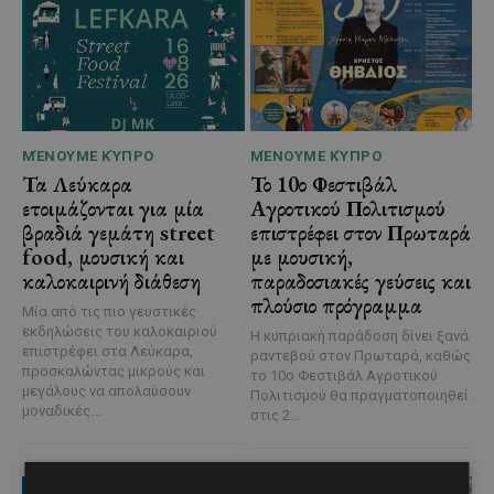
ΜΈΝΟΥΜΕ ΚΎΠΡΟ
ΜΈΝΟΥΜΕ ΚΎΠΡΟ
Τα Λεύκαρα
Το 10ο Φεστιβάλ
ετοιμάζονται για μία
Αγροτικού Πολιτισμού
βραδιά γεμάτη street
επιστρέφει στον Πρωταρά
food, μουσική και
με μουσική,
καλοκαιρινή διάθεση
παραδοσιακές γεύσεις και
πλούσιο πρόγραμμα
Μία από τις πιο γευστικές
εκδηλώσεις του καλοκαιριού
Η κυπριακή παράδοση δίνει ξανά
επιστρέφει στα Λεύκαρα,
ραντεβού στον Πρωταρά, καθώς
προσκαλώντας μικρούς και
το 10ο Φεστιβάλ Αγροτικού
μεγάλους να απολαύσουν
Πολιτισμού θα πραγματοποιηθεί
μοναδικές...
στις 2...