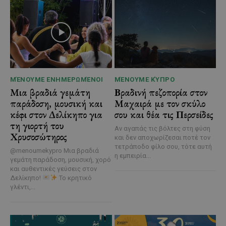
ΜΈΝΟΥΜΕ ΕΝΗΜΕΡΩΜΈΝΟΙ
ΜΈΝΟΥΜΕ ΚΎΠΡΟ
Μια βραδιά γεμάτη
Βραδινή πεζοπορία στον
παράδοση, μουσική και
Μαχαιρά με τον σκύλο
κέφι στον Δελίκηπο για
σου και θέα τις Περσείδες
τη γιορτή του
Αν αγαπάς τις βόλτες στη φύση
Χρυσοσώτηρος
και δεν αποχωρίζεσαι ποτέ τον
τετράποδο φίλο σου, τότε αυτή
@menoumekypro Μια βραδιά
η εμπειρία...
γεμάτη παράδοση, μουσική, χορό
και αυθεντικές γεύσεις στον
Δελίκηπο!
Το κρητικό
γλέντι,...