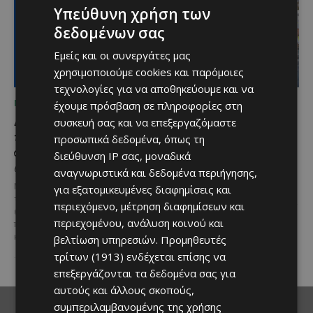
Υπεύθυνη χρήση των
δεδομένων σας
Εμείς και οι συνεργάτες μας
χρησιμοποιούμε cookies και παρόμοιες
τεχνολογίες για να αποθηκεύουμε και να
ΜΈΝΟΥΜΕ ΕΝΗΜΕΡΩΜΈΝΟΙ
ΜΈΝΟΥΜΕ ΕΝΗΜΕΡΩΜΈΝΟΙ
έχουμε πρόσβαση σε πληροφορίες στη
Διεθνώς αναγνωρισμένα
Ξεκίνησε η
συσκευή σας και να επεξεργαζόμαστε
κρασιά στην κορυφαία
αντικατάσταση 100
προσωπικά δεδομένα, όπως τη
σχέση ποιότητας-τιμής
χιλιομέτρων δικτύου
διεύθυνση IP σας, μοναδικά
από τη Lidl Κύπρου
ύδρευσης στο κέντρο της
αναγνωριστικά και δεδομένα περιήγησης,
Λεμεσού
Με σφραγίδα ποιότητας από
για εξατομικευμένες διαφημίσεις και
τους Masters of Wine, η κάβα της
Έργο προϋπολογισμού €9,2 εκατ.
περιεχόμενο, μέτρηση διαφημίσεων και
εταιρείας συνδυάζει εξαιρετική
με συγχρηματοδότηση από την
περιεχομένου, ανάλυση κοινού και
ποικιλία, διεθνείς διακρίσεις
Ε.Ε. Με τελετή που
και...
βελτίωση υπηρεσιών.
Προμηθευτές
πραγματοποιήθηκε το πρωί της
Πέμπτης, 6 Αυγούστου...
τρίτων (1913)
ενδέχεται επίσης να
επεξεργάζονται τα δεδομένα σας για
αυτούς και άλλους σκοπούς,
συμπεριλαμβανομένης της χρήσης