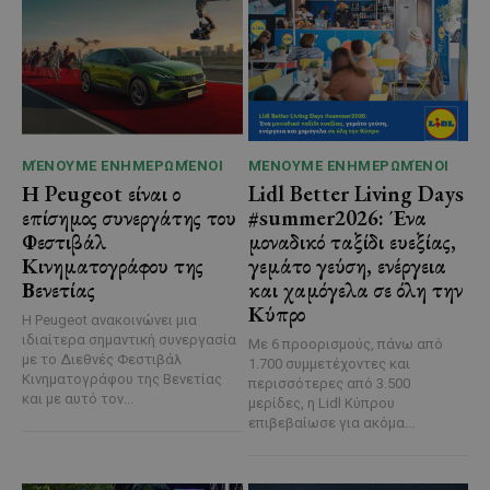
ΜΈΝΟΥΜΕ ΕΝΗΜΕΡΩΜΈΝΟΙ
ΜΈΝΟΥΜΕ ΕΝΗΜΕΡΩΜΈΝΟΙ
Η Peugeot είναι ο
Lidl Better Living Days
επίσημος συνεργάτης του
#summer2026: Ένα
Φεστιβάλ
μοναδικό ταξίδι ευεξίας,
Κινηματογράφου της
γεμάτο γεύση, ενέργεια
Βενετίας
και χαμόγελα σε όλη την
Κύπρο
Η Peugeot ανακοινώνει μια
ιδιαίτερα σημαντική συνεργασία
Με 6 προορισμούς, πάνω από
με το Διεθνές Φεστιβάλ
1.700 συμμετέχοντες και
Κινηματογράφου της Βενετίας
περισσότερες από 3.500
και με αυτό τον...
μερίδες, η Lidl Κύπρου
επιβεβαίωσε για ακόμα...