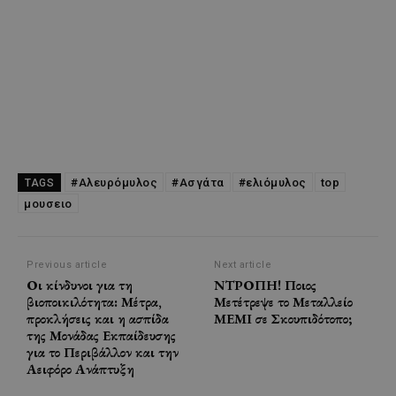
#Αλευρόμυλος
#Ασγάτα
#ελιόμυλος
top
TAGS
μουσειο
Previous article
Next article
Οι κίνδυνοι για τη
ΝΤΡΟΠΗ! Ποιος
βιοποικιλότητα: Μέτρα,
Μετέτρεψε το Μεταλλείο
προκλήσεις και η ασπίδα
ΜΕΜΙ σε Σκουπιδότοπο;
της Μονάδας Εκπαίδευσης
για το Περιβάλλον και την
Αειφόρο Ανάπτυξη