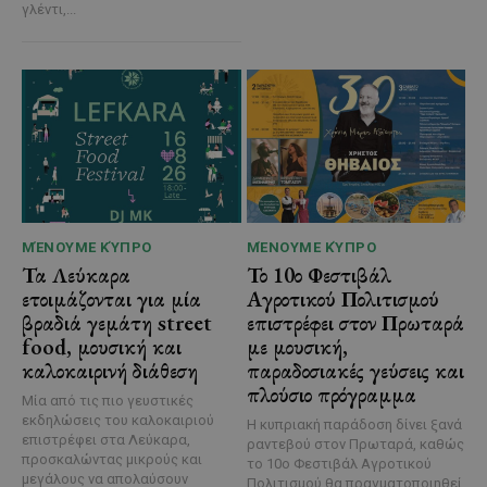
γλέντι,...
ΜΈΝΟΥΜΕ ΚΎΠΡΟ
ΜΈΝΟΥΜΕ ΚΎΠΡΟ
Τα Λεύκαρα
Το 10ο Φεστιβάλ
ετοιμάζονται για μία
Αγροτικού Πολιτισμού
βραδιά γεμάτη street
επιστρέφει στον Πρωταρά
food, μουσική και
με μουσική,
καλοκαιρινή διάθεση
παραδοσιακές γεύσεις και
πλούσιο πρόγραμμα
Μία από τις πιο γευστικές
εκδηλώσεις του καλοκαιριού
Η κυπριακή παράδοση δίνει ξανά
επιστρέφει στα Λεύκαρα,
ραντεβού στον Πρωταρά, καθώς
προσκαλώντας μικρούς και
το 10ο Φεστιβάλ Αγροτικού
μεγάλους να απολαύσουν
Πολιτισμού θα πραγματοποιηθεί