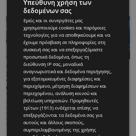
Υπεύθυνη χρήση των
δεδομένων σας
Εμείς και οι συνεργάτες μας
χρησιμοποιούμε cookies και παρόμοιες
τεχνολογίες για να αποθηκεύουμε και να
έχουμε πρόσβαση σε πληροφορίες στη
συσκευή σας και να επεξεργαζόμαστε
προσωπικά δεδομένα, όπως τη
διεύθυνση IP σας, μοναδικά
ΜΈΝΟΥΜΕ ΕΝΗΜΕΡΩΜΈΝΟΙ
ΜΈΝΟΥΜΕ ΕΝΗΜΕΡΩΜΈΝΟΙ
αναγνωριστικά και δεδομένα περιήγησης,
Η Mercedes-Benz
Ο τουρισμός ως εθνική
για εξατομικευμένες διαφημίσεις και
γιορτάζει έναν αιώνα
υπόθεση
περιεχόμενο, μέτρηση διαφημίσεων και
ιστορίας και κοιτάζει
Του Γιάννου Πανταζή* Είναι κοινή
προς το μέλλον
περιεχομένου, ανάλυση κοινού και
πεποίθηση ότι ο τουρισμός
βελτίωση υπηρεσιών.
Προμηθευτές
αποτελεί μία από τις
Λίγες αυτοκινητοβιομηχανίες
σημαντικότερες βιομηχανίες της
τρίτων (1913)
ενδέχεται επίσης να
μπορούν να ισχυριστούν ότι το
Κύπρου και διαχρονικά...
όνομά τους έγινε συνώνυμο της
επεξεργάζονται τα δεδομένα σας για
ίδιας της ιστορίας του
αυτούς και άλλους σκοπούς,
αυτοκινήτου. Η...
συμπεριλαμβανομένης της χρήσης