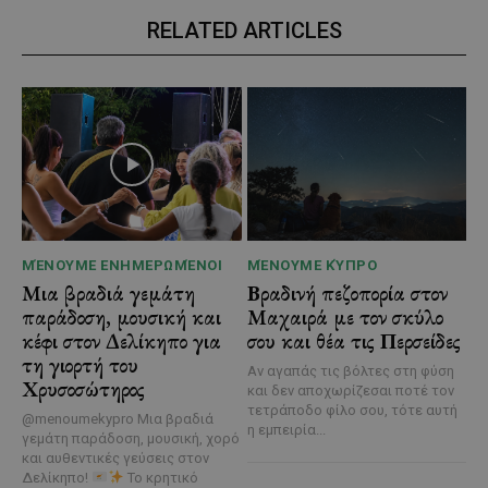
RELATED ARTICLES
ΜΈΝΟΥΜΕ ΕΝΗΜΕΡΩΜΈΝΟΙ
ΜΈΝΟΥΜΕ ΚΎΠΡΟ
Μια βραδιά γεμάτη
Βραδινή πεζοπορία στον
παράδοση, μουσική και
Μαχαιρά με τον σκύλο
κέφι στον Δελίκηπο για
σου και θέα τις Περσείδες
τη γιορτή του
Αν αγαπάς τις βόλτες στη φύση
Χρυσοσώτηρος
και δεν αποχωρίζεσαι ποτέ τον
τετράποδο φίλο σου, τότε αυτή
@menoumekypro Μια βραδιά
η εμπειρία...
γεμάτη παράδοση, μουσική, χορό
και αυθεντικές γεύσεις στον
Δελίκηπο!
Το κρητικό