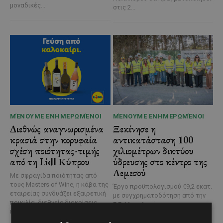
μοναδικές...
στις 2...
ΜΈΝΟΥΜΕ ΕΝΗΜΕΡΩΜΈΝΟΙ
ΜΈΝΟΥΜΕ ΕΝΗΜΕΡΩΜΈΝΟΙ
Διεθνώς αναγνωρισμένα
Ξεκίνησε η
κρασιά στην κορυφαία
αντικατάσταση 100
σχέση ποιότητας-τιμής
χιλιομέτρων δικτύου
από τη Lidl Κύπρου
ύδρευσης στο κέντρο της
Λεμεσού
Με σφραγίδα ποιότητας από
τους Masters of Wine, η κάβα της
Έργο προϋπολογισμού €9,2 εκατ.
εταιρείας συνδυάζει εξαιρετική
με συγχρηματοδότηση από την
ποικιλία, διεθνείς διακρίσεις
Ε.Ε. Με τελετή που
και...
πραγματοποιήθηκε το πρωί της
Πέμπτης, 6 Αυγούστου...