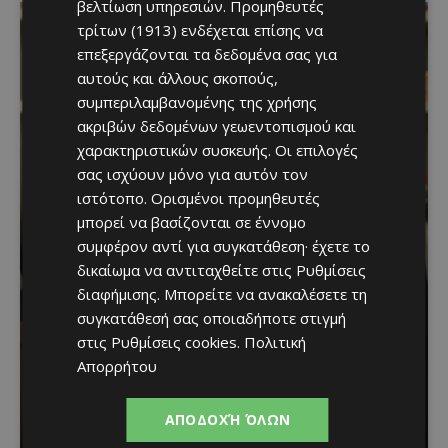
βελτίωση υπηρεσιών.
Προμηθευτές
τρίτων (1913)
ενδέχεται επίσης να
επεξεργάζονται τα δεδομένα σας για
αυτούς και άλλους σκοπούς,
συμπεριλαμβανομένης της χρήσης
ακριβών δεδομένων γεωεντοπισμού και
χαρακτηριστικών συσκευής. Οι επιλογές
σας ισχύουν μόνο για αυτόν τον
ιστότοπο. Ορισμένοι προμηθευτές
μπορεί να βασίζονται σε έννομο
συμφέρον αντί για συγκατάθεση· έχετε το
δικαίωμα να αντιταχθείτε στις
Ρυθμίσεις
διαφήμισης
. Μπορείτε να ανακαλέσετε τη
Νέος Γενικός Διευθυντής
συγκατάθεσή σας οποιαδήποτε στιγμή
στις
Ρυθμίσεις cookies
.
Πολιτική
του Hilton Nicosia ο Ilio
Απορρήτου
Rodoni
ΑΠΟΔΟΧΉ ΌΛΩΝ
G_papadopoulos
-
August 8, 2026