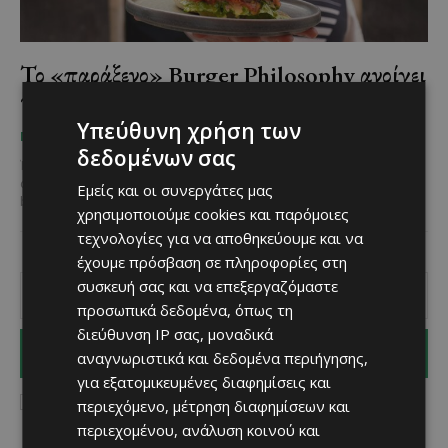
Το «παράξενο» Burger Philosophy ανοίγει
τις πόρτες του και κερνάει νόστιμα burgers
Υπεύθυνη χρήση των
Χριστίνα Γεωργίου
-
May 7, 2025
ΠΟΥ ΝΑ ΦΑΣ
δεδομένων σας
Ένα νέο μέρος γεμάτο νοστιμιά από ζουμερά, μοναδικά burgers,
αρχαίοι φιλόσοφοι και ένα κλίμα άκρως διαφορετικό από τα άλλα
Εμείς και οι συνεργάτες μας
burgerάδικα της πόλης της Λάρνακας,...
χρησιμοποιούμε cookies και παρόμοιες
τεχνολογίες για να αποθηκεύουμε και να
έχουμε πρόσβαση σε πληροφορίες στη
συσκευή σας και να επεξεργαζόμαστε
προσωπικά δεδομένα, όπως τη
διεύθυνση IP σας, μοναδικά
I WANT IN
αναγνωριστικά και δεδομένα περιήγησης,
για εξατομικευμένες διαφημίσεις και
I've read and accept the
Privacy Policy
.
περιεχόμενο, μέτρηση διαφημίσεων και
περιεχομένου, ανάλυση κοινού και