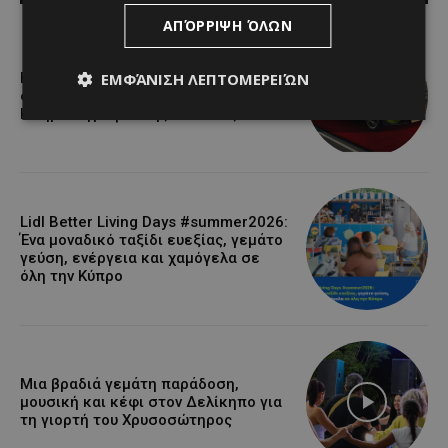
ΑΠΌΡΡΙΨΗ ΌΛΩΝ
ΕΜΦΆΝΙΣΗ ΛΕΠΤΟΜΕΡΕΙΏΝ
Η Peugeot είναι ο επίσημος
συνεργάτης του Φεστιβάλ
Κινηματογράφου της Βενετίας
Lidl Better Living Days #summer2026:
Ένα μοναδικό ταξίδι ευεξίας, γεμάτο
γεύση, ενέργεια και χαμόγελα σε
όλη την Κύπρο
Μια βραδιά γεμάτη παράδοση,
μουσική και κέφι στον Δελίκηπο για
τη γιορτή του Χρυσοσώτηρος