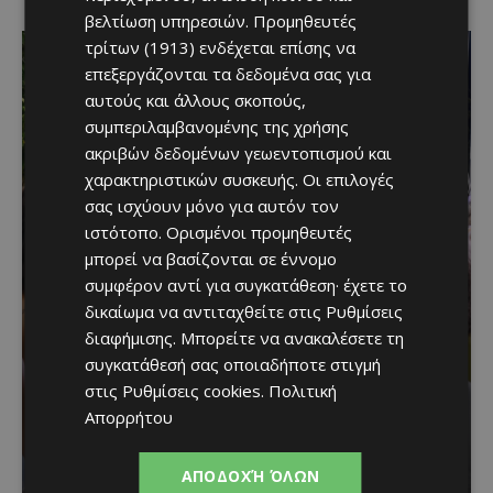
βελτίωση υπηρεσιών.
Προμηθευτές
τρίτων (1913)
ενδέχεται επίσης να
επεξεργάζονται τα δεδομένα σας για
αυτούς και άλλους σκοπούς,
συμπεριλαμβανομένης της χρήσης
ακριβών δεδομένων γεωεντοπισμού και
χαρακτηριστικών συσκευής. Οι επιλογές
σας ισχύουν μόνο για αυτόν τον
ιστότοπο. Ορισμένοι προμηθευτές
μπορεί να βασίζονται σε έννομο
συμφέρον αντί για συγκατάθεση· έχετε το
Μια βραδιά γεμάτη
δικαίωμα να αντιταχθείτε στις
Ρυθμίσεις
παράδοση, μουσική και
διαφήμισης
. Μπορείτε να ανακαλέσετε τη
συγκατάθεσή σας οποιαδήποτε στιγμή
κέφι στον Δελίκηπο για
στις
Ρυθμίσεις cookies
.
Πολιτική
τη γιορτή του
Απορρήτου
Χρυσοσώτηρος
ΑΠΟΔΟΧΉ ΌΛΩΝ