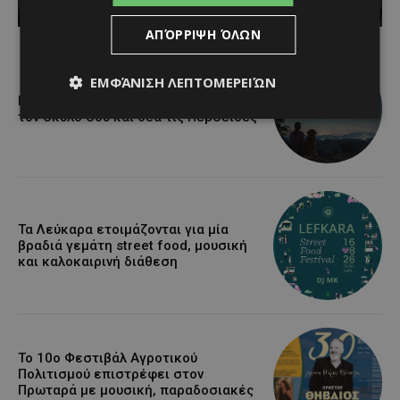
Κατερίνα Χριστοφή
-
August 7, 2026
ΑΠΌΡΡΙΨΗ ΌΛΩΝ
ΕΜΦΆΝΙΣΗ ΛΕΠΤΟΜΕΡΕΙΏΝ
Βραδινή πεζοπορία στον Μαχαιρά με
τον σκύλο σου και θέα τις Περσείδες
Τα Λεύκαρα ετοιμάζονται για μία
βραδιά γεμάτη street food, μουσική
και καλοκαιρινή διάθεση
Το 10ο Φεστιβάλ Αγροτικού
Πολιτισμού επιστρέφει στον
Πρωταρά με μουσική, παραδοσιακές