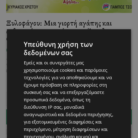
Ξυλοφάγου: Μια γιορτή αγάπης και
ανθρωπιάς αφιερωμένη στον Άγγελο
Θεοφάνους
Υπεύθυνη χρήση των
Χριστίνα Γεωργίου
-
June 26, 2025
ΜΈΝΟΥΜΕ ΚΎΠΡΟ
δεδομένων σας
«Ζήσε – Αγάπα – Χαμογέλα Άγγελος Θεοφάνους». Μια μεγάλη
Εμείς και οι συνεργάτες μας
γιορτή στη Ξυλοφάγου. Ένας θεσμός. Μία βραδιά που εθελοντές
χρησιμοποιούμε cookies και παρόμοιες
μικροί και μεγάλοι ενώνουν τα χέρια...
τεχνολογίες για να αποθηκεύουμε και να
έχουμε πρόσβαση σε πληροφορίες στη
συσκευή σας και να επεξεργαζόμαστε
προσωπικά δεδομένα, όπως τη
διεύθυνση IP σας, μοναδικά
αναγνωριστικά και δεδομένα περιήγησης,
I WANT IN
για εξατομικευμένες διαφημίσεις και
περιεχόμενο, μέτρηση διαφημίσεων και
I've read and accept the
Privacy Policy
.
περιεχομένου, ανάλυση κοινού και