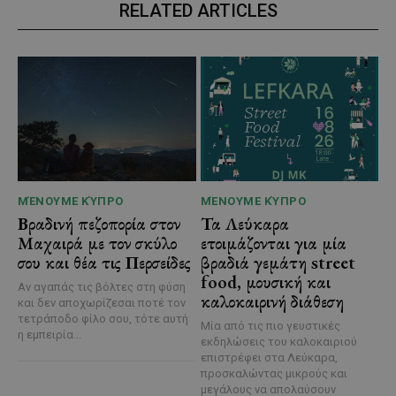
RELATED ARTICLES
ΜΈΝΟΥΜΕ ΚΎΠΡΟ
ΜΈΝΟΥΜΕ ΚΎΠΡΟ
Βραδινή πεζοπορία στον
Τα Λεύκαρα
Μαχαιρά με τον σκύλο
ετοιμάζονται για μία
σου και θέα τις Περσείδες
βραδιά γεμάτη street
food, μουσική και
Αν αγαπάς τις βόλτες στη φύση
καλοκαιρινή διάθεση
και δεν αποχωρίζεσαι ποτέ τον
τετράποδο φίλο σου, τότε αυτή
Μία από τις πιο γευστικές
η εμπειρία...
εκδηλώσεις του καλοκαιριού
επιστρέφει στα Λεύκαρα,
προσκαλώντας μικρούς και
μεγάλους να απολαύσουν