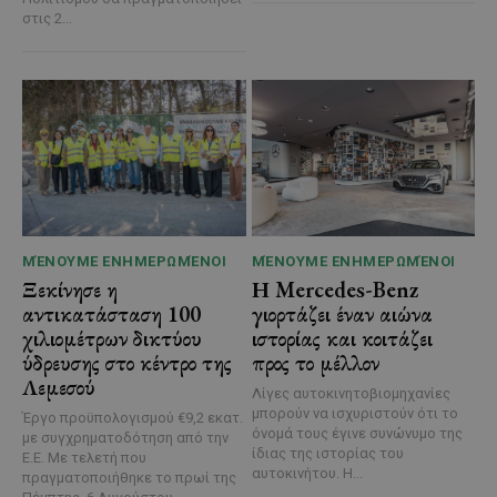
στις 2...
ΜΈΝΟΥΜΕ ΕΝΗΜΕΡΩΜΈΝΟΙ
ΜΈΝΟΥΜΕ ΕΝΗΜΕΡΩΜΈΝΟΙ
Ξεκίνησε η
Η Mercedes-Benz
αντικατάσταση 100
γιορτάζει έναν αιώνα
χιλιομέτρων δικτύου
ιστορίας και κοιτάζει
ύδρευσης στο κέντρο της
προς το μέλλον
Λεμεσού
Λίγες αυτοκινητοβιομηχανίες
μπορούν να ισχυριστούν ότι το
Έργο προϋπολογισμού €9,2 εκατ.
όνομά τους έγινε συνώνυμο της
με συγχρηματοδότηση από την
ίδιας της ιστορίας του
Ε.Ε. Με τελετή που
αυτοκινήτου. Η...
πραγματοποιήθηκε το πρωί της