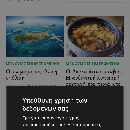
Πέμπτης, 6 Αυγούστου...
ΜΈΝΟΥΜΕ ΕΝΗΜΕΡΩΜΈΝΟΙ
ΜΈΝΟΥΜΕ ΕΝΗΜΕΡΩΜΈΝΟΙ
Ο τουρισμός ως εθνική
Ο Λευκαρίτικος τταβάς:
υπόθεση
Η αυθεντική κυπριακή
συνταγή που περνά από
Του Γιάννου Πανταζή* Είναι κοινή
γενιά σε γενιά
πεποίθηση ότι ο τουρισμός
αποτελεί μία από τις
Ανάμεσα στα πιο
Υπεύθυνη χρήση των
σημαντικότερες βιομηχανίες της
χαρακτηριστικά φαγητά της
δεδομένων σας
Κύπρου και διαχρονικά...
κυπριακής παραδοσιακής
κουζίνας ξεχωρίζει ο
Εμείς και οι συνεργάτες μας
Λευκαρίτικος τταβάς, ένα
χρησιμοποιούμε cookies και παρόμοιες
φαγητό που συνδέεται
άρρηκτα...