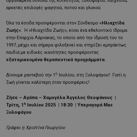
οργανωμένα σύνολα της κοινότητας Ξυλοφάγου, παιχνίδια,
αρκετές επιλογές φαγητού, ποτού και γλυκού.
Όλα τα έσοδα προσφέρονται στον Σύνδεσμο
«Ηλιαχτίδα
Ζωής»
. Η «Ηλιαχτίδα Ζωής», είναι ένα εθελοντικό ίδρυμα
στην Επαρχία Λάρνακας, το οποίο από την ίδρυσή του το
1997, μέχρι και σήμερα φιλοξενεί και στηρίζει εμπράκτως
παιδιά με ειδικές ικανότητες προσφέροντας
εξατομικευμένα θεραπευτικά προγράμματα
.
η
Δίνουμε ραντεβού την 1
Ιουλίου, στη Ξυλοφάγου! Γιατί η
ζωή γίνεται καλύτερη όταν προσφέρεις!
Ζήσε – Αγάπα – Χαμογέλα Άγγελος Θεοφάνους |
η
Τρίτη, 1
Ιουλίου 2025 | 18:30 | Υπεραγορά Mas
Ξυλοφάγου
Γράφει η Χριστίνα Γεωργίου