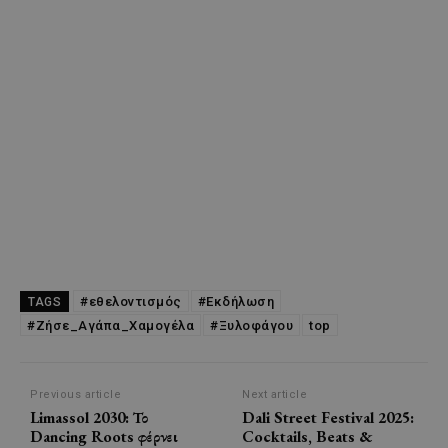
#εθελοντισμός
#Εκδήλωση
TAGS
#Ζήσε_Αγάπα_Χαμογέλα
#Ξυλοφάγου
top
Previous article
Next article
Limassol 2030: Το
Dali Street Festival 2025:
Dancing Roots φέρνει
Cocktails, Beats &