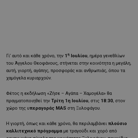
η
Γι’ αυτό και κάθε χρόνο, την
1
Ιουλίου
, ημέρα γενεθλίων
του Άγγελου Θεοφάνους, στήνεται στην κοινότητα η μεγάλη,
αυτή, γιορτή, αγάπης, προσφοράς και ανθρωπιάς, όπου τα
χαμόγελα κυριαρχούν.
Φέτος η εκδήλωση «Ζήσε – Αγάπα – Χαμογέλα» θα
πραγματοποιηθεί την
Τρίτη 1η Ιουλίου
, στις
18:30
, στον
χώρο της υ
περαγοράς MAS
στη Ξυλοφάγου.
Η γιορτή, όπως και κάθε χρόνο, θα περιλαμβάνει
πλούσιο
καλλιτεχνικό πρόγραμμα
με τραγούδι και χορό από