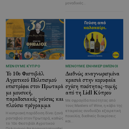
μοναδικές...
ΜΈΝΟΥΜΕ ΚΎΠΡΟ
ΜΈΝΟΥΜΕ ΕΝΗΜΕΡΩΜΈΝΟΙ
Το 10ο Φεστιβάλ
Διεθνώς αναγνωρισμένα
Αγροτικού Πολιτισμού
κρασιά στην κορυφαία
επιστρέφει στον Πρωταρά
σχέση ποιότητας-τιμής
με μουσική,
από τη Lidl Κύπρου
παραδοσιακές γεύσεις και
Με σφραγίδα ποιότητας από
πλούσιο πρόγραμμα
τους Masters of Wine, η κάβα της
εταιρείας συνδυάζει εξαιρετική
Η κυπριακή παράδοση δίνει ξανά
ποικιλία, διεθνείς διακρίσεις
ραντεβού στον Πρωταρά, καθώς
και...
το 10ο Φεστιβάλ Αγροτικού
Πολιτισμού θα πραγματοποιηθεί