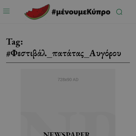
Tag:
#Φεστιβάλ_πατάτας_Αυγόρου