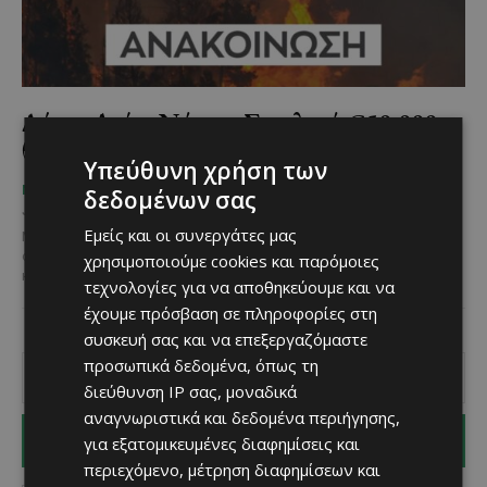
Δήμος Αγίας Νάπας: Συνολικά €50.000
θα δοθούν για στήριξη των πυρόπληκτων
Υπεύθυνη χρήση των
Χριστίνα Γεωργίου
-
ΜΈΝΟΥΜΕ ΕΝΗΜΕΡΩΜΈΝΟΙ
δεδομένων σας
July 26, 2025
Εμείς και οι συνεργάτες μας
Μία ανθρώπινη κίνηση με στόχο τη στήριξη των πυρόπληκτων
συμπολιτών μας που έπεσαν θύματα της φονικής και
χρησιμοποιούμε cookies και παρόμοιες
καταστροφικής πυρκαγιάς στη Λεμεσό, ανακοίνωσε ότι θα...
τεχνολογίες για να αποθηκεύουμε και να
έχουμε πρόσβαση σε πληροφορίες στη
συσκευή σας και να επεξεργαζόμαστε
προσωπικά δεδομένα, όπως τη
διεύθυνση IP σας, μοναδικά
αναγνωριστικά και δεδομένα περιήγησης,
για εξατομικευμένες διαφημίσεις και
I WANT IN
περιεχόμενο, μέτρηση διαφημίσεων και