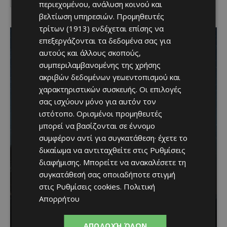
περιεχομένου, ανάλυση κοινού και
I've read and accept the
Privacy Policy
.
βελτίωση υπηρεσιών.
Προμηθευτές
τρίτων (1913)
ενδέχεται επίσης να
επεξεργάζονται τα δεδομένα σας για
αυτούς και άλλους σκοπούς,
συμπεριλαμβανομένης της χρήσης
ακριβών δεδομένων γεωεντοπισμού και
χαρακτηριστικών συσκευής. Οι επιλογές
σας ισχύουν μόνο για αυτόν τον
ιστότοπο. Ορισμένοι προμηθευτές
μπορεί να βασίζονται σε έννομο
συμφέρον αντί για συγκατάθεση· έχετε το
δικαίωμα να αντιταχθείτε στις
Ρυθμίσεις
διαφήμισης
. Μπορείτε να ανακαλέσετε τη
συγκατάθεσή σας οποιαδήποτε στιγμή
Βραδινή πεζοπορία στον
στις
Ρυθμίσεις cookies
.
Πολιτική
Απορρήτου
Μαχαιρά με τον σκύλο
σου και θέα τις Περσείδες
ΑΠΟΔΟΧΉ ΌΛΩΝ