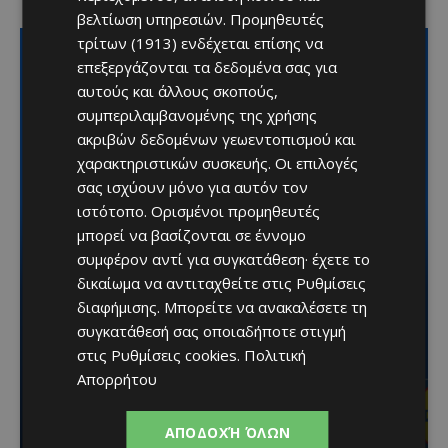
βελτίωση υπηρεσιών.
Προμηθευτές
τρίτων (1913)
ενδέχεται επίσης να
επεξεργάζονται τα δεδομένα σας για
αυτούς και άλλους σκοπούς,
συμπεριλαμβανομένης της χρήσης
ακριβών δεδομένων γεωεντοπισμού και
χαρακτηριστικών συσκευής. Οι επιλογές
σας ισχύουν μόνο για αυτόν τον
ιστότοπο. Ορισμένοι προμηθευτές
μπορεί να βασίζονται σε έννομο
συμφέρον αντί για συγκατάθεση· έχετε το
δικαίωμα να αντιταχθείτε στις
Ρυθμίσεις
Διεθνώς αναγνωρισμένα
διαφήμισης
. Μπορείτε να ανακαλέσετε τη
συγκατάθεσή σας οποιαδήποτε στιγμή
κρασιά στην κορυφαία
στις
Ρυθμίσεις cookies
.
Πολιτική
σχέση ποιότητας-τιμής
Απορρήτου
από τη Lidl Κύπρου
ΑΠΟΔΟΧΉ ΌΛΩΝ