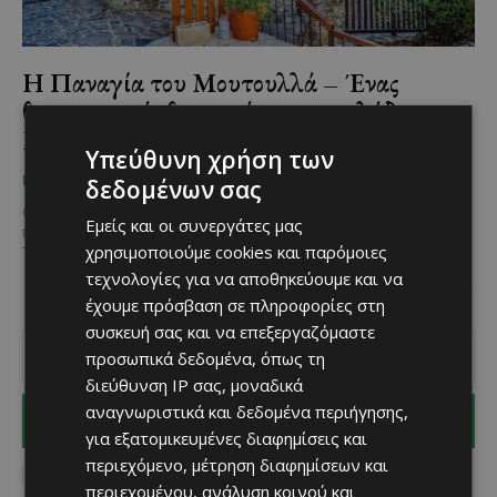
Η Παναγία του Μουτουλλά – Ένας
θρησκευτικός θησαυρός στην κοιλάδα της
Μαραθάσας
Υπεύθυνη χρήση των
Χριστίνα Γεωργίου
-
November 20, 2025
ΜΈΝΟΥΜΕ ΚΎΠΡΟ
δεδομένων σας
Ο Μουτουλλάς της Επαρχίας Λευκωσίας, είναι ένα ορεινό χωριό
Εμείς και οι συνεργάτες μας
που βρίσκεται στην κοιλάδα της Μαραθάσας στις πλαγιές του
χρησιμοποιούμε cookies και παρόμοιες
Τροόδους. Πρόκειται για μία πανέμορφη κοινότητα,...
τεχνολογίες για να αποθηκεύουμε και να
έχουμε πρόσβαση σε πληροφορίες στη
συσκευή σας και να επεξεργαζόμαστε
προσωπικά δεδομένα, όπως τη
διεύθυνση IP σας, μοναδικά
αναγνωριστικά και δεδομένα περιήγησης,
I WANT IN
για εξατομικευμένες διαφημίσεις και
περιεχόμενο, μέτρηση διαφημίσεων και
I've read and accept the
Privacy Policy
.
περιεχομένου, ανάλυση κοινού και