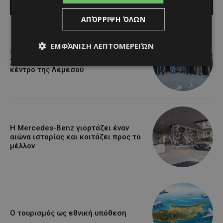
G_papadopoulos
-
August 6, 2026
ΑΠΌΡΡΙΨΗ ΌΛΩΝ
ΕΜΦΆΝΙΣΗ ΛΕΠΤΟΜΕΡΕΙΏΝ
Ξεκίνησε η αντικατάσταση 100
χιλιομέτρων δικτύου ύδρευσης στο
κέντρο της Λεμεσού
Η Mercedes-Benz γιορτάζει έναν
αιώνα ιστορίας και κοιτάζει προς το
μέλλον
Ο τουρισμός ως εθνική υπόθεση