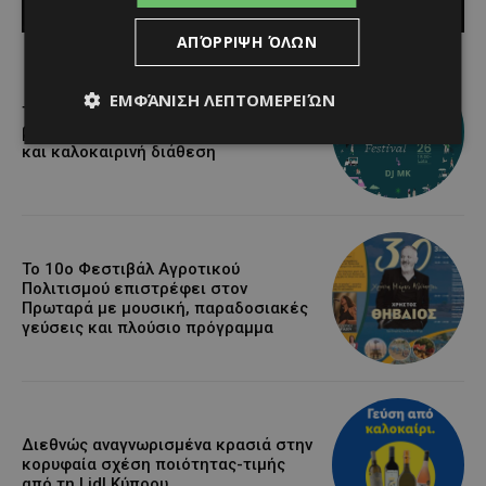
Κατερίνα Χριστοφή
-
August 7, 2026
ΑΠΌΡΡΙΨΗ ΌΛΩΝ
ΕΜΦΆΝΙΣΗ ΛΕΠΤΟΜΕΡΕΙΏΝ
Τα Λεύκαρα ετοιμάζονται για μία
βραδιά γεμάτη street food, μουσική
και καλοκαιρινή διάθεση
Το 10ο Φεστιβάλ Αγροτικού
Πολιτισμού επιστρέφει στον
Πρωταρά με μουσική, παραδοσιακές
γεύσεις και πλούσιο πρόγραμμα
Διεθνώς αναγνωρισμένα κρασιά στην
κορυφαία σχέση ποιότητας-τιμής
από τη Lidl Κύπρου