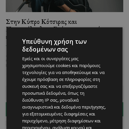
Στην Κύπρο Κότσιρας και
Πορτοκάλογλου: Ενώνουν τις φωνές τους
επί σκηνής για πρώτη φορά
Υπεύθυνη χρήση των
Χριστίνα Γεωργίου
-
May 25, 2025
ΤΙ ΝΑ ΚΆΝΕΙΣ
δεδομένων σας
Δύο από τους πιο σημαντικούς και αγαπημένους καλλιτέχνες της
Εμείς και οι συνεργάτες μας
ελληνικής μουσικής σκηνής, ο Γιάννης Κότσιρας και ο Νίκος
χρησιμοποιούμε cookies και παρόμοιες
Πορτοκάλογλου δίνουν ραντεβού για πρώτη φορά...
τεχνολογίες για να αποθηκεύουμε και να
έχουμε πρόσβαση σε πληροφορίες στη
συσκευή σας και να επεξεργαζόμαστε
προσωπικά δεδομένα, όπως τη
διεύθυνση IP σας, μοναδικά
αναγνωριστικά και δεδομένα περιήγησης,
I WANT IN
για εξατομικευμένες διαφημίσεις και
περιεχόμενο, μέτρηση διαφημίσεων και
I've read and accept the
Privacy Policy
.
περιεχομένου, ανάλυση κοινού και