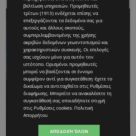
βελτίωση υπηρεσιών.
Προμηθευτές
τρίτων (1913)
ενδέχεται επίσης να
επεξεργάζονται τα δεδομένα σας για
αυτούς και άλλους σκοπούς,
συμπεριλαμβανομένης της χρήσης
ακριβών δεδομένων γεωεντοπισμού και
χαρακτηριστικών συσκευής. Οι επιλογές
σας ισχύουν μόνο για αυτόν τον
ιστότοπο. Ορισμένοι προμηθευτές
μπορεί να βασίζονται σε έννομο
συμφέρον αντί για συγκατάθεση· έχετε το
δικαίωμα να αντιταχθείτε στις
Ρυθμίσεις
διαφήμισης
. Μπορείτε να ανακαλέσετε τη
συγκατάθεσή σας οποιαδήποτε στιγμή
Βραδινή πεζοπορία στον
στις
Ρυθμίσεις cookies
.
Πολιτική
Μαχαιρά με τον σκύλο
Απορρήτου
σου και θέα τις Περσείδες
ΑΠΟΔΟΧΉ ΌΛΩΝ