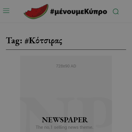
Tag:
#Κότσιρας