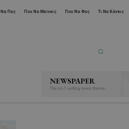
 Να Πας
Που Να Μείνεις
Που Να Φας
Τι Να Κάνεις