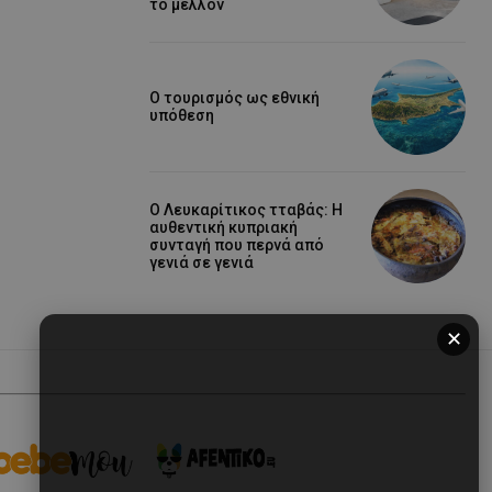
το μέλλον
Ο τουρισμός ως εθνική
υπόθεση
Ο Λευκαρίτικος τταβάς: Η
αυθεντική κυπριακή
συνταγή που περνά από
γενιά σε γενιά
✕