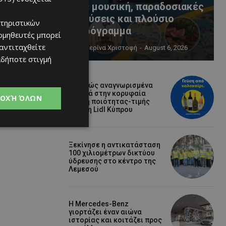
με μουσική, παραδοσιακές
γεύσεις και πλούσιο
τηριστικών
πρόγραμμα
ομηθευτές μπορεί
 αντιταχθείτε
Κατερίνα Χριστοφή
-
August 6, 2026
αδήποτε στιγμή
Διεθνώς αναγνωρισμένα
κρασιά στην κορυφαία
ΟΧΉ ΌΛΩΝ
σχέση ποιότητας-τιμής
από τη Lidl Κύπρου
Ξεκίνησε η αντικατάσταση
100 χιλιομέτρων δικτύου
ύδρευσης στο κέντρο της
Λεμεσού
Η Mercedes-Benz
γιορτάζει έναν αιώνα
ιστορίας και κοιτάζει προς