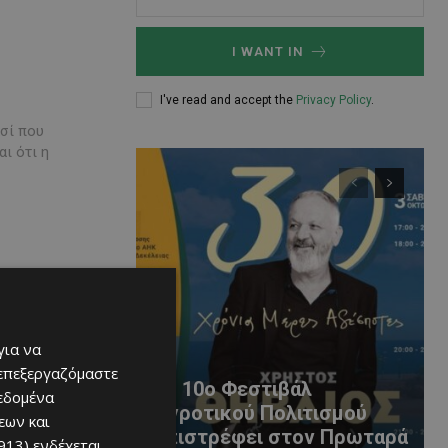
I WANT IN
I've read and accept the
Privacy Policy
.
ασί που
ι ότι η
για να
 επεξεργαζόμαστε
Το 10ο Φεστιβάλ
δεδομένα
Αγροτικού Πολιτισμού
εων και
επιστρέφει στον Πρωταρά
913)
ενδέχεται