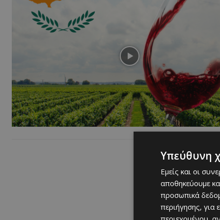
Υπεύθυνη 
Εμείς και οι συν
αποθηκεύουμε κα
προσωπικά δεδομ
περιήγησης, για 
περιεχομένου, α