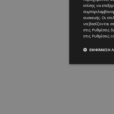
επίσης να επεξε
συμπεριλαμβανομ
συσκευής. Οι επ
να βασίζονται σε
στις
Ρυθμίσεις δ
στις
Ρυθμίσεις c
ΕΜΦΆΝΙΣΗ 