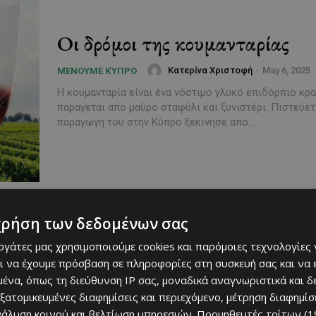
Οι δρόμοι της κουμανταρίας
Κατερίνα Χριστοφή
-
May 6, 2025
ΜΈΝΟΥΜΕ ΚΎΠΡΟ
Η κουμανταρία είναι ένα νόστιμο γλυκό επιδόρπιο κρ
παράγεται από μαύρο σταφύλι και ξυνιστέρι. Πιστεύετα
παραγωγή του στην Κύπρο ξεκίνησε από...
χρήση των δεδομένων σας
εργάτες μας χρησιμοποιούμε cookies και παρόμοιες τεχνολογίες 
ι να έχουμε πρόσβαση σε πληροφορίες στη συσκευή σας και να
ένα, όπως τη διεύθυνση IP σας, μοναδικά αναγνωριστικά και 
εξατομικευμένες διαφημίσεις και περιεχόμενο, μέτρηση διαφημίσ
νάλυση κοινού και βελτίωση υπηρεσιών.
Προμηθευτές τρίτων (1