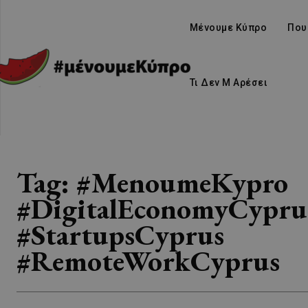
Μένουμε Κύπρο
Που
Τι Δεν Μ Αρέσει
Tag:
#MenoumeKypro
#DigitalEconomyCypru
#StartupsCyprus
#RemoteWorkCyprus