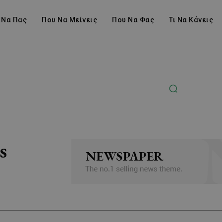
 Να Πας
Που Να Μείνεις
Που Να Φας
Τι Να Κάνεις
s