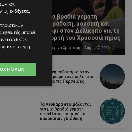
εων και
913)
ενδέχεται
Μια βραδιά γεμάτη
παράδοση, μουσική και
τηριστικών
κέφι στον Δελίκηπο για τη
ομηθευτές μπορεί
γιορτή του Χρυσοσώτηρος
 αντιταχθείτε
αδήποτε στιγμή
Κατερίνα Χριστοφή
-
August 7, 2026
ΟΧΉ ΌΛΩΝ
Βραδινή πεζοπορία στον
Μαχαιρά με τον σκύλο σου
και θέα τις Περσείδες
Τα Λεύκαρα ετοιμάζονται
για μία βραδιά γεμάτη
street food, μουσική και
καλοκαιρινή διάθεση