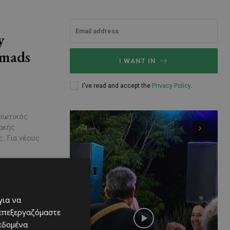
y
omads
I WANT IN
I've read and accept the
Privacy Policy
.
σιωτικός
ακής
. Για νέους
για να
 επεξεργαζόμαστε
δεδομένα