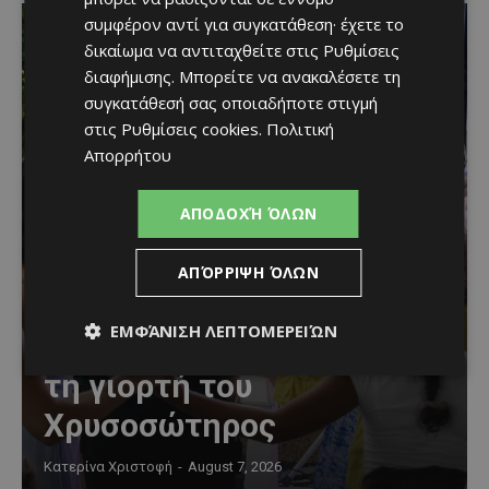
συμφέρον αντί για συγκατάθεση· έχετε το
δικαίωμα να αντιταχθείτε στις
Ρυθμίσεις
διαφήμισης
. Μπορείτε να ανακαλέσετε τη
συγκατάθεσή σας οποιαδήποτε στιγμή
στις
Ρυθμίσεις cookies
.
Πολιτική
Απορρήτου
ΑΠΟΔΟΧΉ ΌΛΩΝ
Μια βραδιά γεμάτη
ΑΠΌΡΡΙΨΗ ΌΛΩΝ
παράδοση, μουσική και
ΕΜΦΆΝΙΣΗ ΛΕΠΤΟΜΕΡΕΙΏΝ
κέφι στον Δελίκηπο για
τη γιορτή του
Χρυσοσώτηρος
Κατερίνα Χριστοφή
-
August 7, 2026