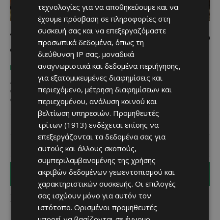
τεχνολογίες για να αποθηκεύουμε και να
έχουμε πρόσβαση σε πληροφορίες στη
συσκευή σας και να επεξεργαζόμαστε
Ένα Κρυμμένο Δεντρόσπιτο στο Καμπί του
προσωπικά δεδομένα, όπως τη
Φαρμακά – Το Μονοπάτι Αηδόνια
διεύθυνση IP σας, μοναδικά
αναγνωριστικά και δεδομένα περιήγησης,
Κατερίνα Χριστοφή
-
May 12, 2025
ΠΟΥ ΝΑ ΠΑΣ
για εξατομικευμένες διαφημίσεις και
Αν ψάχνεις μια μικρή απόδραση στη φύση, χωρίς ιδιαίτερο κόπο
περιεχόμενο, μέτρηση διαφημίσεων και
αλλά με μεγάλη ανταμοιβή, τότε το Μονοπάτι Αηδόνια είναι
ακριβώς αυτό που αναζητάς. Βρίσκεται...
περιεχομένου, ανάλυση κοινού και
βελτίωση υπηρεσιών.
Προμηθευτές
τρίτων (1913)
ενδέχεται επίσης να
επεξεργάζονται τα δεδομένα σας για
αυτούς και άλλους σκοπούς,
συμπεριλαμβανομένης της χρήσης
ακριβών δεδομένων γεωεντοπισμού και
I WANT IN
χαρακτηριστικών συσκευής. Οι επιλογές
σας ισχύουν μόνο για αυτόν τον
I've read and accept the
Privacy Policy
.
ιστότοπο. Ορισμένοι προμηθευτές
μπορεί να βασίζονται σε έννομο