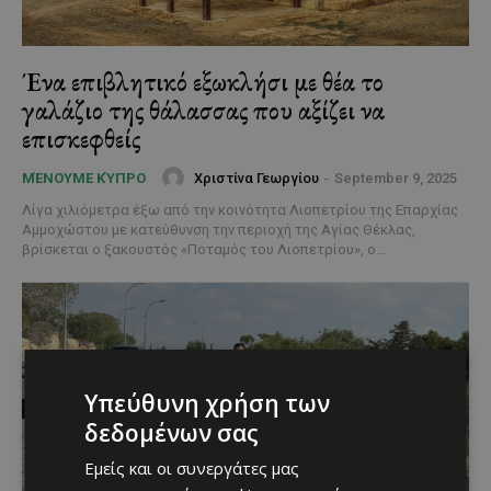
Ένα επιβλητικό εξωκλήσι με θέα το
γαλάζιο της θάλασσας που αξίζει να
επισκεφθείς
Χριστίνα Γεωργίου
-
September 9, 2025
ΜΈΝΟΥΜΕ ΚΎΠΡΟ
Λίγα χιλιόμετρα έξω από την κοινότητα Λιοπετρίου της Επαρχίας
Αμμοχώστου με κατεύθυνση την περιοχή της Αγίας Θέκλας,
βρίσκεται ο ξακουστός «Ποταμός του Λιοπετρίου», ο...
Υπεύθυνη χρήση των
δεδομένων σας
Εμείς και οι συνεργάτες μας