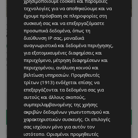
χρησιμοποιούμε cookies και παρόμοιες
τεχνολογίες για να αποθηκεύουμε και να
έχουμε πρόσβαση σε πληροφορίες στη
συσκευή σας και να επεξεργαζόμαστε
Παραδόθηκε στην κυκλοφορία το οδικό
προσωπικά δεδομένα, όπως τη
δίκτυο του Ποταμού Λιοπετρίου
διεύθυνση IP σας, μοναδικά
αναγνωριστικά και δεδομένα περιήγησης,
Χριστίνα Γεωργίου
-
ΜΈΝΟΥΜΕ ΕΝΗΜΕΡΩΜΈΝΟΙ
για εξατομικευμένες διαφημίσεις και
July 20, 2025
περιεχόμενο, μέτρηση διαφημίσεων και
Παραδόθηκε στην κυκλοφορία το οδικό δίκτυο στο πλαίσιο του
έργο που αφορά στη διαμόρφωση του Αλιευτικού Καταφυγίου και
περιεχομένου, ανάλυση κοινού και
του Ποταμού στο Λιοπέτρι. Οι εργασίες...
βελτίωση υπηρεσιών.
Προμηθευτές
τρίτων (1913)
ενδέχεται επίσης να
επεξεργάζονται τα δεδομένα σας για
αυτούς και άλλους σκοπούς,
συμπεριλαμβανομένης της χρήσης
ακριβών δεδομένων γεωεντοπισμού και
I WANT IN
χαρακτηριστικών συσκευής. Οι επιλογές
σας ισχύουν μόνο για αυτόν τον
I've read and accept the
Privacy Policy
.
ιστότοπο. Ορισμένοι προμηθευτές