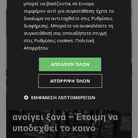
μπορεί να βασίζονται σε έννομο
συμφέρον αντί για συγκατάθεση· έχετε το
δικαίωμα να αντιταχθείτε στις
Ρυθμίσεις
διαφήμισης
. Μπορείτε να ανακαλέσετε τη
συγκατάθεσή σας οποιαδήποτε στιγμή
στις
Ρυθμίσεις cookies
.
Πολιτική
Απορρήτου
ΑΠΟΔΟΧΉ ΌΛΩΝ
ΑΠΌΡΡΙΨΗ ΌΛΩΝ
Η αγαπημένη πισίνα του
ΕΜΦΆΝΙΣΗ ΛΕΠΤΟΜΕΡΕΙΏΝ
Αγίου Ιωάννη Πιτσιλιάς
ανοίγει ξανά – Έτοιμη να
υποδεχθεί το κοινό