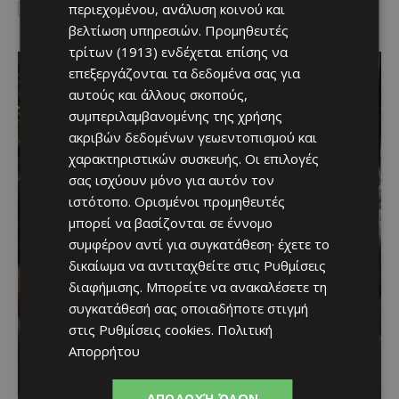
περιεχομένου, ανάλυση κοινού και
I've read and accept the
Privacy Policy
.
βελτίωση υπηρεσιών.
Προμηθευτές
τρίτων (1913)
ενδέχεται επίσης να
επεξεργάζονται τα δεδομένα σας για
αυτούς και άλλους σκοπούς,
συμπεριλαμβανομένης της χρήσης
ακριβών δεδομένων γεωεντοπισμού και
χαρακτηριστικών συσκευής. Οι επιλογές
σας ισχύουν μόνο για αυτόν τον
ιστότοπο. Ορισμένοι προμηθευτές
μπορεί να βασίζονται σε έννομο
συμφέρον αντί για συγκατάθεση· έχετε το
Μια βραδιά γεμάτη
δικαίωμα να αντιταχθείτε στις
Ρυθμίσεις
διαφήμισης
. Μπορείτε να ανακαλέσετε τη
παράδοση, μουσική και
συγκατάθεσή σας οποιαδήποτε στιγμή
κέφι στον Δελίκηπο για
στις
Ρυθμίσεις cookies
.
Πολιτική
Απορρήτου
τη γιορτή του
Χρυσοσώτηρος
ΑΠΟΔΟΧΉ ΌΛΩΝ