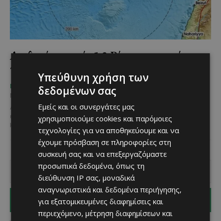
Αισθητός σεισμός 5.3 Ρίχτερ ταρακούνησε
την Κύπρο
Υπεύθυνη χρήση των
Χριστίνα Πελεκάνου
-
ΜΈΝΟΥΜΕ ΕΝΗΜΕΡΩΜΈΝΟΙ
δεδομένων σας
November 12, 2025
Εμείς και οι συνεργάτες μας
Αισθητή σεισμική δόνηση σημειώθηκε στις 11.31 το πρωί με
επίκεντρο την επαρχία Πάφου ενώ έγινε αισθητός σε όλη την
χρησιμοποιούμε cookies και παρόμοιες
Κύπρο. Σύμφωνα με τις πρώτες εκτιμήσεις,...
τεχνολογίες για να αποθηκεύουμε και να
έχουμε πρόσβαση σε πληροφορίες στη
συσκευή σας και να επεξεργαζόμαστε
προσωπικά δεδομένα, όπως τη
διεύθυνση IP σας, μοναδικά
αναγνωριστικά και δεδομένα περιήγησης,
για εξατομικευμένες διαφημίσεις και
I WANT IN
περιεχόμενο, μέτρηση διαφημίσεων και