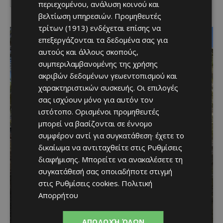
περιεχομένου, ανάλυση κοινού και
I've read and accept the
Privacy Policy
.
βελτίωση υπηρεσιών.
Προμηθευτές
τρίτων (1913)
ενδέχεται επίσης να
επεξεργάζονται τα δεδομένα σας για
αυτούς και άλλους σκοπούς,
συμπεριλαμβανομένης της χρήσης
ακριβών δεδομένων γεωεντοπισμού και
χαρακτηριστικών συσκευής. Οι επιλογές
σας ισχύουν μόνο για αυτόν τον
ιστότοπο. Ορισμένοι προμηθευτές
μπορεί να βασίζονται σε έννομο
συμφέρον αντί για συγκατάθεση· έχετε το
Στα Κελλιά Λάρνακας
δικαίωμα να αντιταχθείτε στις
Ρυθμίσεις
διαφήμισης
. Μπορείτε να ανακαλέσετε τη
υπάρχει ένα ξεχωριστό
συγκατάθεσή σας οποιαδήποτε στιγμή
εκκλησιαστικό
στις
Ρυθμίσεις cookies
.
Πολιτική
Απορρήτου
συγκρότημα που αξίζει να
επισκεφθείς
ΑΠΟΔΟΧΉ ΌΛΩΝ