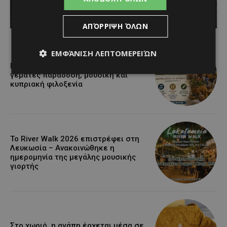
Κατερίνα Χριστοφή
-
August 5, 2026
ΑΠΌΡΡΙΨΗ ΌΛΩΝ
ΕΜΦΆΝΙΣΗ ΛΕΠΤΟΜΕΡΕΙΏΝ
Πανηγύρι Λάγιας 2026: Δύο ημέρες
γεμάτες παράδοση, μουσική και
κυπριακή φιλοξενία
Το River Walk 2026 επιστρέφει στη
Λευκωσία – Ανακοινώθηκε η
ημερομηνία της μεγάλης μουσικής
γιορτής
Στο χωριό, η αγάπη έρχεται μέσα σε